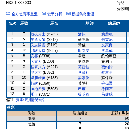
HK$ 1,380,000
時間 :
分段時間
全方位賽事重溫
餘勢分析
模擬鳥瞰重溫
名次
馬號
馬名
騎師
練馬師
1
7
競技勇士
(B285)
潘頓
葉楚航
2
5
英勇大師
(S212)
蘇兆輝
告東尼
3
1
艮志騰雲
(B119)
黃俊
文家良
4
12
競駿天驕
(B097)
田泰安
沈集成
5
6
安喜
(V338)
韋達
約翰摩亞
6
9
老實人
(B200)
史卓豐
霍利時
7
3
精算八方
(A221)
莫雷拉
蔡約翰
8
11
地大大
(B352)
李寶利
羅富全
9
10
燈胆精英
(A183)
梁家俊
蘇保羅
10
4
特醒
(C060)
黃皓楠
蘇偉賢
11
2
擁抱所愛
(B308)
巴度
徐雨石
12
8
肥仔
(V071)
楊明綸
呂健威
備註:
賽事特別情況索引
派彩
彩池
勝出組合
派彩 (HK$)
7
60
獨贏
7
20
位置
5
62