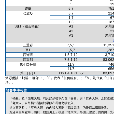
1
19
5,7
751
連贏
5,7
214
位置Q
1,7
67
1,5
187
A1
未能
3揀1（組合獨贏）
A2
21
A3
未能
7,5,1
11,351
三重彩
1,5,7
1,287
單T
1,5,7,12
3,710
四連環
7,5,1,12
83,062
四重彩
11/7
746
第七口孖寶
11/5
656
11>1,4,10/1,5,7
83,097
第二口孖T
派彩備註：於勝出組合中，「F」代表「任何組合」；「M」則代表「任何
序」。
競賽事件報告
「特醒」及「競駿天驕」均於起步後不久在「安喜」與「英勇大師」之間受擠
「老實人」自外檔出閘後於早段在馬群之後切入。
進入直路時，「英勇大師」向內移入避開「競駿天驕」的後蹄以繼續推進。
跑過四百米處時，由於「競技勇士」移至「地大大」外側以望空，因而與「安