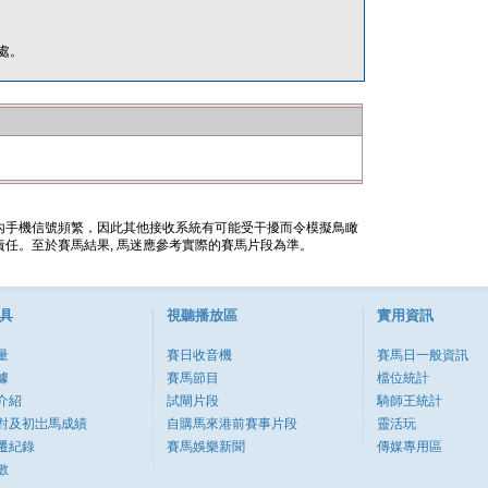
處。
內手機信號頻繁，因此其他接收系統有可能受干擾而令模擬鳥瞰
任。至於賽馬結果, 馬迷應參考實際的賽馬片段為準。
具
視聽播放區
實用資訊
量
賽日收音機
賽馬日一般資訊
據
賽馬節目
檔位統計
介紹
試閘片段
騎師王統計
對及初岀馬成績
自購馬來港前賽事片段
靈活玩
遷紀錄
賽馬娛樂新聞
傳媒專用區
數