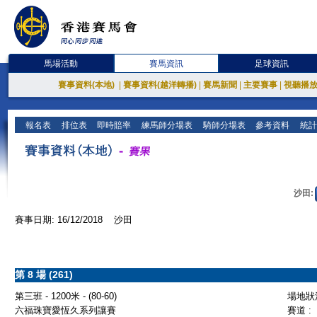
馬場活動
賽馬資訊
足球資訊
賽事資料(本地)
|
賽事資料(越洋轉播)
|
賽馬新聞
|
主要賽事
|
視聽播
報名表
排位表
即時賠率
練馬師分場表
騎師分場表
參考資料
統計
沙田:
賽事日期: 16/12/2018 沙田
第 8 場 (261)
第三班 - 1200米 - (80-60)
場地狀況
六福珠寶愛恆久系列讓賽
賽道 :