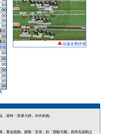
.50
.00
.00
.00
.50
勝出
.00
勝出
沿途走勢評述
詳情
.00
.00
.00
.00
.00
.50
.00
次
迫，當時「英勇大師」向外斜跑。
喜」緊迫競跑。跟隨「安喜」的「競駿天驕」因而在該駒之