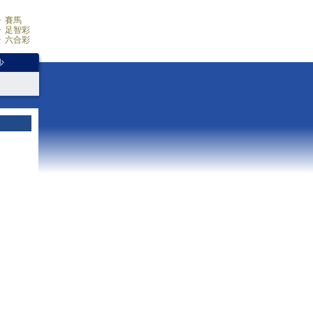
賽馬
足智彩
六合彩
少