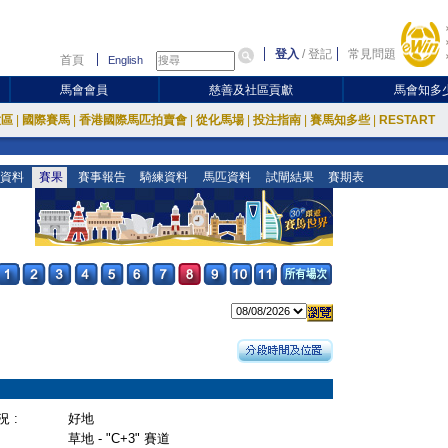
登入
/
登記
常見問題
首頁
English
馬會會員
慈善及社區貢獻
馬會知多
放區
|
國際賽馬
|
香港國際馬匹拍賣會
|
從化馬場
|
投注指南
|
賽馬知多些
|
RESTART
資料
賽果
賽事報告
騎練資料
馬匹資料
試閘結果
賽期表
 :
好地
草地 - "C+3" 賽道