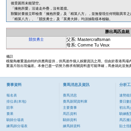
後受困而未能望空。
「擁抱所愛」沿途走外疊，沒有遮擋。
獸醫於賽後立即檢查「擁抱所愛」及「精算八方」，並無發現任何明顯異常之
「精算八方」、「競技勇士」及「英勇大師」均須抽取樣本檢驗。
勝出馬匹血統
父系: Mastercraftsman
競技勇士
母系: Comme Tu Veux
備註
模擬鳥瞰重溫由特約供應商提供，供馬迷作個人娛樂資訊之用。但由於香港馬場
重溫片段出現偏差。本會已盡一切努力務求有關資料盡可能準確，馬會就此並無責
賽事資料
賽馬消息及資訊
分析工
報名表
賽馬消息
速勢能
排位表(本地)
賽馬新聞資料庫
賽日數
賠率
主要賽事
初出馬
賽果
馬匹資料
騎練配
騎師分場表
騎師資料
馬匹搬
練馬師分場表
練馬師資料
貼士指