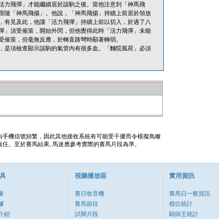
活力飛彈」才能繼續居於該駒之後。當他注意到「神馬飛
跟隨「神馬飛揚」。他說，「神馬飛揚」持續上前居於領放
，有見及此，他讓「活力飛彈」持續上前以切入，於過了八
彈」須受催策，開始外閃，但他覺得此時「活力飛彈」未能
受催策，但毫無反應，於轉直路彎時顯著轉弱。
，是項檢查顯示該駒的氣管內有很多血。「麯院風荷」必須
內手機信號頻繁，因此其他接收系統有可能受干擾而令模擬鳥瞰
任。至於賽馬結果, 馬迷應參考實際的賽馬片段為準。
具
視聽播放區
實用資訊
量
賽日收音機
賽馬日一般資訊
據
賽馬節目
檔位統計
介紹
試閘片段
騎師王統計