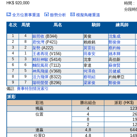
HK$ 920,000
時間 :
分段時間
全方位賽事重溫
餘勢分析
模擬鳥瞰重溫
名次
馬號
馬名
騎師
練馬師
1
4
銀照收
(B344)
黃俊
沈集成
2
8
君悅灣
(P421)
賴維銘
鄭俊偉
3
2
架勢
(A222)
莫雷拉
蔡約翰
4
1
王者再現
(V156)
田泰安
姚本輝
5
3
精壯神駿
(S414)
沈拿
高伯新
6
6
麯院風荷
(T112)
韋達
蘇偉賢
7
5
神馬飛揚
(V368)
何澤堯
呂健威
8
9
活力飛彈
(B322)
蔡明紹
約翰摩亞
9
7
陽明螢螢
(B296)
梁家俊
鄭俊偉
備註:
賽事特別情況索引
派彩
彩池
勝出組合
派彩 (HK$)
4
123
獨贏
4
26
位置
8
19
2
12
4,8
644
連贏
4,8
149
位置Q