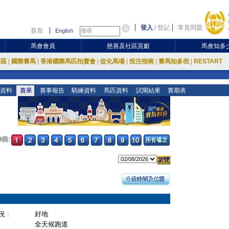
登入
/
登記
常見問題
首頁
English
馬會會員
慈善及社區貢獻
馬會知多
放區
|
國際賽馬
|
香港國際馬匹拍賣會
|
從化馬場
|
投注指南
|
賽馬知多些
|
RESTART
資料
賽果
賽事報告
騎練資料
馬匹資料
試閘結果
賽期表
沙田:
 :
好地
全天候跑道