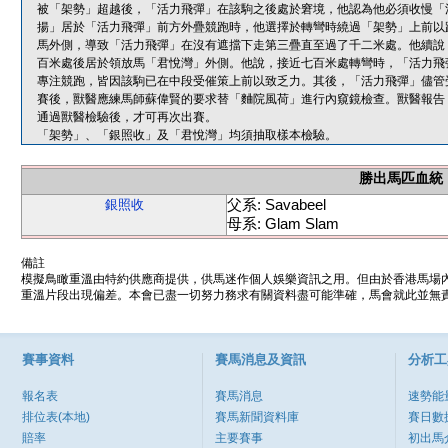
被「架勢」超越後，「活力飛彈」在該駒之後處於窘境，他認為他必須收慢「
揚」居於「活力飛彈」前方外疊競跑時，他選擇於轉彎時繞過「架勢」上前以
馬外側，導致「活力飛彈」在沒有遮擋下走第三疊直至過了千二米處。他續說
百米處後居於領放馬「君悅灣」外側。他說，接近七百米處轉彎時，「活力飛
專注競跑，皆因該駒已在中段受催策上前以致乏力。其後，「活力飛彈」儘管
賽後，獸醫應練馬師蘇偉賢的要求替「麯院風荷」進行內窺鏡檢查。獸醫報告
通過獸醫檢驗後，才可再次出賽。
「架勢」、「銀照收」及「君悅灣」均須抽取樣本檢驗。
勝出馬匹血統
父系: Savabeel
銀照收
母系: Glam Slam
備註
模擬鳥瞰重溫由特約供應商提供，供馬迷作個人娛樂資訊之用。但由於香港馬場
重溫片段出現偏差。本會已盡一切努力務求有關資料盡可能準確，馬會就此並無責
賽事資料
賽馬消息及資訊
分析工
報名表
賽馬消息
速勢能
排位表(本地)
賽馬新聞資料庫
賽日數
賠率
主要賽事
初出馬