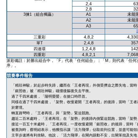
2,4
63
2,8
32
A1
未能
3揀1（組合獨贏）
A2
未能
A3
65
4,8,2
4,330
三重彩
2,4,8
357
單T
1,2,4,8
142
四連環
4,8,2,1
7,068
四重彩
派彩備註：於勝出組合中，「F」代表「任何組合」；「M」則代表「任何
序」。
競賽事件報告
「精壯神駿」於起步時失蹄，繼而在「王者再現」外側受擠迫之際失地，當時
「銀照收」被「精壯神駿」碰撞後軀後失去平衡。
過了千四米處後，「陽明螢螢」在搶口時昂首。
同樣在過了千四米處後，「架勢」收慢避開「王者再現」的後蹄，當時「王者
於窘境。
轉直路彎時，「王者再現」與「架勢」緊迫競跑。
趨近二百米處時，「王者再現」在「架勢」的後蹄內側緊迫競跑，當時「架勢
接近一百五十米處時，「王者再現」一度收慢避開「銀照收」的後蹄，當時「
被查詢時，蔡明紹表示，他獲指示讓「活力飛彈」佔取前列位置，並盡可能領
主宰步速將有利坐騎。他說，「活力飛彈」在閘內躁動不安，出閘笨拙及失地