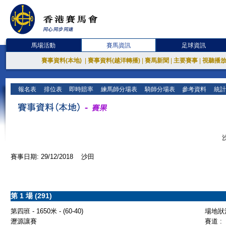
馬場活動
賽馬資訊
足球資訊
賽事資料(本地)
|
賽事資料(越洋轉播)
|
賽馬新聞
|
主要賽事
|
視聽播
報名表
排位表
即時賠率
練馬師分場表
騎師分場表
參考資料
統計
賽事日期: 29/12/2018 沙田
第 1 場 (291)
第四班 - 1650米 - (60-40)
場地狀況
瀝源讓賽
賽道 :