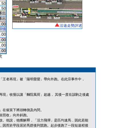
.50
.50
勝出
勝出
.00
沿途走勢評述
詳情
.00
.00
.00
.00
次
「王者再現」被「陽明螢螢」帶向外跑。在此宗事件中，
再現」收慢以讓「麯院風荷」超越， 其後一度在該駒之後處
」在催策下將頭轉側及內閃。
銀照收」向外斜跑。
放。他說，他獲解釋，「活力飛彈」是匹均速馬，因此若能
，因而於早段居於馬群後列競跑。起步後跑了一段短途程後