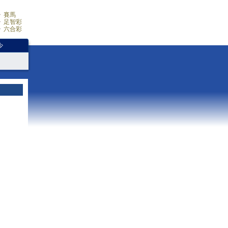
賽馬
足智彩
六合彩
少