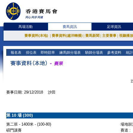
馬場活動
賽馬資訊
足球資訊
賽事資料(本地)
|
賽事資料(越洋轉播)
|
賽馬新聞
|
主要賽事
|
視聽播
報名表
排位表
即時賠率
練馬師分場表
騎師分場表
參考資料
統計
賽事日期: 29/12/2018 沙田
第 10 場 (300)
第二班 - 1400米 - (100-80)
場地狀況
碩門讓賽
賽道 :