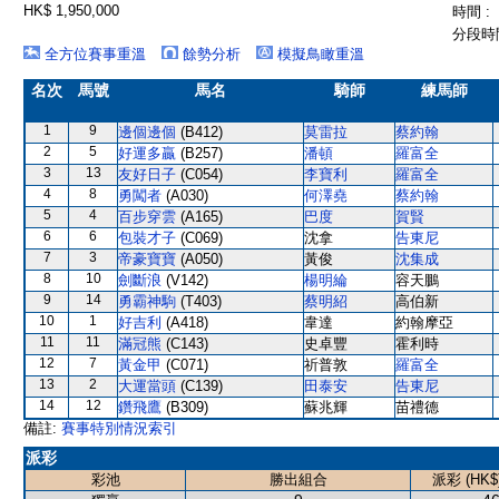
HK$ 1,950,000
時間 :
分段時間
全方位賽事重溫
餘勢分析
模擬鳥瞰重溫
名次
馬號
馬名
騎師
練馬師
1
9
邊個邊個
(B412)
莫雷拉
蔡約翰
2
5
好運多贏
(B257)
潘頓
羅富全
3
13
友好日子
(C054)
李寶利
羅富全
4
8
勇闖者
(A030)
何澤堯
蔡約翰
5
4
百步穿雲
(A165)
巴度
賀賢
6
6
包裝才子
(C069)
沈拿
告東尼
7
3
帝豪寶寶
(A050)
黃俊
沈集成
8
10
劍斷浪
(V142)
楊明綸
容天鵬
9
14
勇霸神駒
(T403)
蔡明紹
高伯新
10
1
好吉利
(A418)
韋達
約翰摩亞
11
11
滿冠熊
(C143)
史卓豐
霍利時
12
7
黃金甲
(C071)
祈普敦
羅富全
13
2
大運當頭
(C139)
田泰安
告東尼
14
12
鑽飛鷹
(B309)
蘇兆輝
苗禮德
備註:
賽事特別情況索引
派彩
彩池
勝出組合
派彩 (HK$