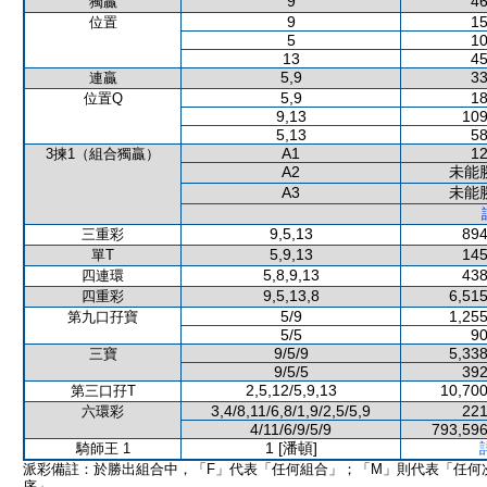
9
46
獨贏
9
15
位置
5
10
13
45
5,9
33
連贏
5,9
18
位置Q
9,13
109
5,13
58
A1
12
3揀1（組合獨贏）
A2
未能
A3
未能
9,5,13
894
三重彩
5,9,13
145
單T
5,8,9,13
438
四連環
9,5,13,8
6,515
四重彩
5/9
1,255
第九口孖寶
5/5
90
9/5/9
5,338
三寶
9/5/5
392
2,5,12/5,9,13
10,700
第三口孖T
3,4/8,11/6,8/1,9/2,5/5,9
221
六環彩
4/11/6/9/5/9
793,596
1 [潘頓]
騎師王 1
派彩備註：於勝出組合中，「F」代表「任何組合」；「M」則代表「任何
序」。