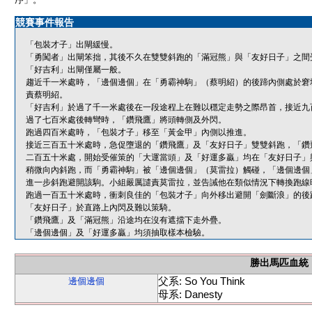
競賽事件報告
「包裝才子」出閘緩慢。
「勇闖者」出閘笨拙，其後不久在雙雙斜跑的「滿冠熊」與「友好日子」之間
「好吉利」出閘僅屬一般。
趨近千一米處時，「邊個邊個」在「勇霸神駒」（蔡明紹）的後蹄內側處於窘
責蔡明紹。
「好吉利」於過了千一米處後在一段途程上在難以穩定走勢之際昂首，接近九
過了七百米處後轉彎時，「鑽飛鷹」將頭轉側及外閃。
跑過四百米處時，「包裝才子」移至「黃金甲」內側以推進。
接近三百五十米處時，急促墮退的「鑽飛鷹」及「友好日子」雙雙斜跑，「鑽
二百五十米處，開始受催策的「大運當頭」及「好運多贏」均在「友好日子」
稍微向內斜跑，而「勇霸神駒」被「邊個邊個」（莫雷拉）觸碰，「邊個邊個
進一步斜跑避開該駒。小組嚴厲譴責莫雷拉，並告誡他在類似情況下轉換跑線
跑過一百五十米處時，衝刺良佳的「包裝才子」向外移出避開「劍斷浪」的後
「友好日子」於直路上內閃及難以策騎。
「鑽飛鷹」及「滿冠熊」沿途均在沒有遮擋下走外疊。
「邊個邊個」及「好運多贏」均須抽取樣本檢驗。
勝出馬匹血統
父系: So You Think
邊個邊個
母系: Danesty