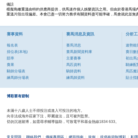
備註
模擬鳥瞰重溫由特約供應商提供，供馬迷作個人娛樂資訊之用。但由於香港馬場
重溫片段出現偏差。本會已盡一切努力務求有關資料盡可能準確，馬會就此並無責
賽事資料
賽馬消息及資訊
分析工
報名表
賽馬消息
速勢能
排位表(本地)
賽馬新聞資料庫
賽日數
賠率
主要賽事
初出馬
賽果
馬匹資料
騎練配
騎師分場表
騎師資料
馬匹搬
練馬師分場表
練馬師資料
貼士指
博彩要有節制
未滿十八歲人士不得投注或進入可投注的地方。
向非法或海外莊家下注，即屬違法，且可被判監禁。
切勿沉迷賭博，如需尋求輔導協助，可致電平和基金熱線1834 633。
常見問題
|
聯絡我們
|
傳媒專用區
|
網頁指南
|
規例
|
提倡有節制博彩
|
私隱