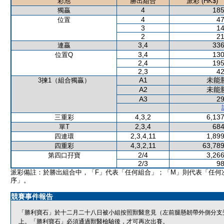
彩池
勝出組合
派彩 (HK$)
4
185
獨贏
4
47
位置
3
14
2
21
3,4
336
連贏
3,4
130
位置Q
2,4
195
2,3
42
A1
未能
3揀1（組合獨贏）
A2
未能
A3
29
4,3,2
6,137
三重彩
2,3,4
684
單T
2,3,4,11
1,899
四連環
4,3,2,11
63,789
四重彩
2/4
3,266
第四口孖寶
2/3
98
派彩備註：於勝出組合中，「F」代表「任何組合」；「M」則代表「任何
序」。
競賽事件報告
「勝利寶石」於十二月二十八日被小組按照獸醫意見（左前腿懸韌帶外側分支
上。「勝利寶石」必須通過獸醫檢驗後，才可再次出賽。