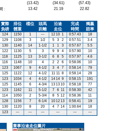
(13.42)
(34.61)
(57.43)
13.42
21.19
22.82
 :
實際
排位
檔位
頭馬
沿途
完成
獨贏
負磅
體重
距離
走位
時間
賠率
124
1150
1
---
12
10
1
0:57.43
18
129
1108
3
1/2
5
3
2
0:57.51
3.4
130
1140
14
1-1/2
1
1
3
0:57.67
5.5
122
1130
5
3
9
9
4
0:57.90
10
118
1125
13
3-1/2
6
8
5
0:57.97
4.6
116
1148
10
4
2
2
6
0:58.06
10
123
1067
9
4-1/2
3
4
7
0:58.14
79
125
1122
12
4-1/2
11
11
8
0:58.14
28
123
1034
4
4-1/2
14
14
9
0:58.15
191
125
1145
6
4-3/4
13
13
10
0:58.18
77
123
1162
11
5-1/2
7
6
11
0:58.30
42
114
1050
2
5-3/4
8
5
12
0:58.36
11
128
1156
7
6-1/4
10
12
13
0:58.41
19
130
1120
8
20
4
7
14
1:00.64
18
123
---
---
---
---
---
---
賽事沿途走位圖片