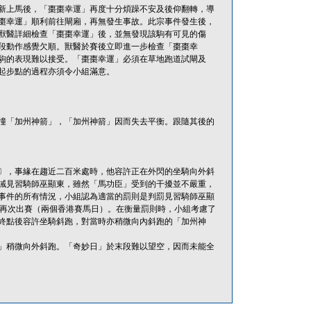
新上馬後，「棗棗幸運」再度十分煩躁不安及後仰翻轉，導
棗幸運」順利前往閘廂，再無發生事故。此宗事件發生後，
獸醫詳細檢查「棗棗幸運」後，並無發現該駒有可見的傷
段動作感覺欠順。獸醫於賽後立即進一步檢查「棗棗幸
駒的表現難以接受。「棗棗幸運」必須在草地跑道試閘及
起步點的過程亦須令小組滿意。
撞「加州神箭」，「加州神箭」因而失去平衡。跟隨其後的
)條〕，事緣在趨近二百米處時，他容許正在外閃的坐騎向外斜
誡見習騎師巫顯東，雖然「馬功臣」受到的干擾並不嚴重，
事件的所有情況，小組認為適當的罰則是判罰見習騎師巫顯
可再次出賽（兩個香港賽馬日）。在衡量罰則時，小組考慮了
終點後容許坐騎斜跑，對當時亦稍微向內斜跑的「加州神
」稍微向外斜跑。「奇妙日」於末段難以望空，因而未能全