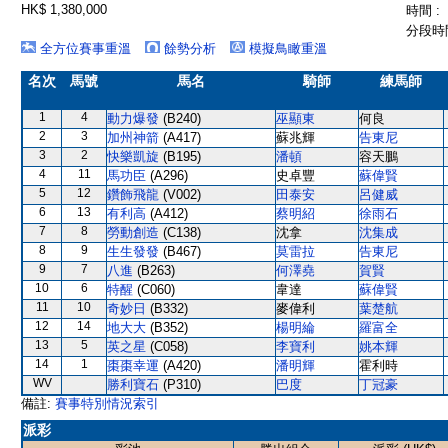
HK$ 1,380,000
時間 :
分段時間
全方位賽事重溫
餘勢分析
模擬鳥瞰重溫
名次
馬號
馬名
騎師
練馬師
1
4
動力爆發
(B240)
巫顯東
何良
2
3
加州神箭
(A417)
蘇兆輝
告東尼
3
2
快樂凱旋
(B195)
潘頓
容天鵬
4
11
馬功臣
(A296)
史卓豐
蘇偉賢
5
12
鑽飾飛龍
(V002)
田泰安
呂健威
6
13
有利高
(A412)
蔡明紹
徐雨石
7
8
勞動創造
(C138)
沈拿
沈集成
8
9
生生發發
(B467)
莫雷拉
告東尼
9
7
八進
(B263)
何澤堯
賀賢
10
6
特醒
(C060)
韋達
蘇偉賢
11
10
奇妙日
(B332)
麥偉利
葉楚航
12
14
地大大
(B352)
楊明綸
羅富全
13
5
英之星
(C058)
李寶利
姚本輝
14
1
棗棗幸運
(A420)
潘明輝
霍利時
WV
勝利寶石
(P310)
巴度
丁冠豪
備註:
賽事特別情況索引
派彩