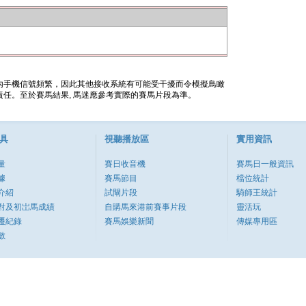
內手機信號頻繁，因此其他接收系統有可能受干擾而令模擬鳥瞰
任。至於賽馬結果, 馬迷應參考實際的賽馬片段為準。
具
視聽播放區
實用資訊
量
賽日收音機
賽馬日一般資訊
據
賽馬節目
檔位統計
介紹
試閘片段
騎師王統計
對及初岀馬成績
自購馬來港前賽事片段
靈活玩
遷紀錄
賽馬娛樂新聞
傳媒專用區
數