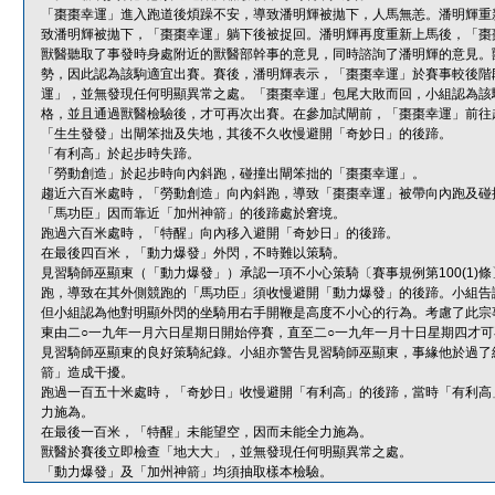
「棗棗幸運」進入跑道後煩躁不安，導致潘明輝被拋下，人馬無恙。潘明輝重
致潘明輝被拋下，「棗棗幸運」躺下後被捉回。潘明輝再度重新上馬後，「棗
獸醫聽取了事發時身處附近的獸醫部幹事的意見，同時諮詢了潘明輝的意見。
勢，因此認為該駒適宜出賽。賽後，潘明輝表示，「棗棗幸運」於賽事較後階
運」，並無發現任何明顯異常之處。「棗棗幸運」包尾大敗而回，小組認為該
格，並且通過獸醫檢驗後，才可再次出賽。在參加試閘前，「棗棗幸運」前往
「生生發發」出閘笨拙及失地，其後不久收慢避開「奇妙日」的後蹄。
「有利高」於起步時失蹄。
「勞動創造」於起步時向內斜跑，碰撞出閘笨拙的「棗棗幸運」。
趨近六百米處時，「勞動創造」向內斜跑，導致「棗棗幸運」被帶向內跑及碰
「馬功臣」因而靠近「加州神箭」的後蹄處於窘境。
跑過六百米處時，「特醒」向內移入避開「奇妙日」的後蹄。
在最後四百米，「動力爆發」外閃，不時難以策騎。
見習騎師巫顯東（「動力爆發」）承認一項不小心策騎〔賽事規例第100(1
跑，導致在其外側競跑的「馬功臣」須收慢避開「動力爆發」的後蹄。小組告
但小組認為他對明顯外閃的坐騎用右手開鞭是高度不小心的行為。考慮了此宗
東由二○一九年一月六日星期日開始停賽，直至二○一九年一月十日星期四才
見習騎師巫顯東的良好策騎紀錄。小組亦警告見習騎師巫顯東，事緣他於過了
箭」造成干擾。
跑過一百五十米處時，「奇妙日」收慢避開「有利高」的後蹄，當時「有利高
力施為。
在最後一百米，「特醒」未能望空，因而未能全力施為。
獸醫於賽後立即檢查「地大大」，並無發現任何明顯異常之處。
「動力爆發」及「加州神箭」均須抽取樣本檢驗。