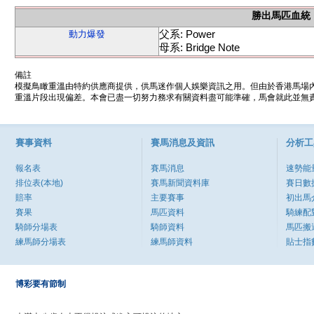
勝出馬匹血統
父系: Power
動力爆發
母系: Bridge Note
備註
模擬鳥瞰重溫由特約供應商提供，供馬迷作個人娛樂資訊之用。但由於香港馬場
重溫片段出現偏差。本會已盡一切努力務求有關資料盡可能準確，馬會就此並無責
賽事資料
賽馬消息及資訊
分析工
報名表
賽馬消息
速勢能
排位表(本地)
賽馬新聞資料庫
賽日數
賠率
主要賽事
初出馬
賽果
馬匹資料
騎練配
騎師分場表
騎師資料
馬匹搬
練馬師分場表
練馬師資料
貼士指
博彩要有節制