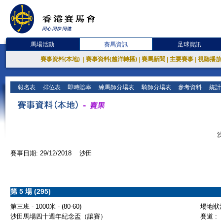
馬場活動
賽馬資訊
足球資訊
賽事資料(本地)
|
賽事資料(越洋轉播)
|
賽馬新聞
|
主要賽事
|
視聽播
報名表
排位表
即時賠率
練馬師分場表
騎師分場表
參考資料
統計
賽事日期: 29/12/2018 沙田
第 5 場 (295)
第三班 - 1000米 - (80-60)
場地狀況
沙田馬場四十週年紀念盃（讓賽）
賽道 :