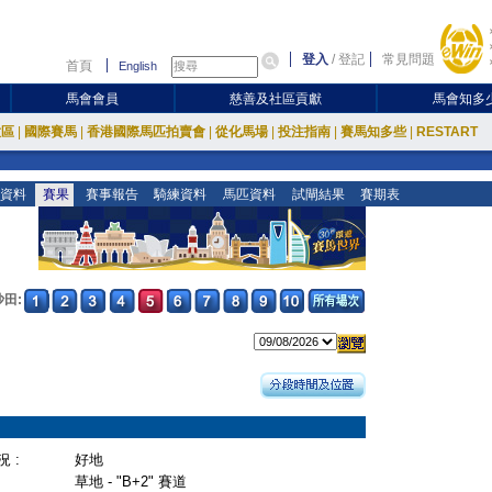
登入
/
登記
常見問題
首頁
English
馬會會員
慈善及社區貢獻
馬會知多
放區
|
國際賽馬
|
香港國際馬匹拍賣會
|
從化馬場
|
投注指南
|
賽馬知多些
|
RESTART
資料
賽果
賽事報告
騎練資料
馬匹資料
試閘結果
賽期表
沙田:
 :
好地
草地 - "B+2" 賽道