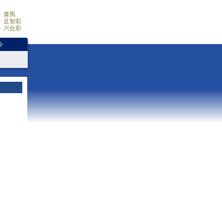
賽馬
足智彩
六合彩
少