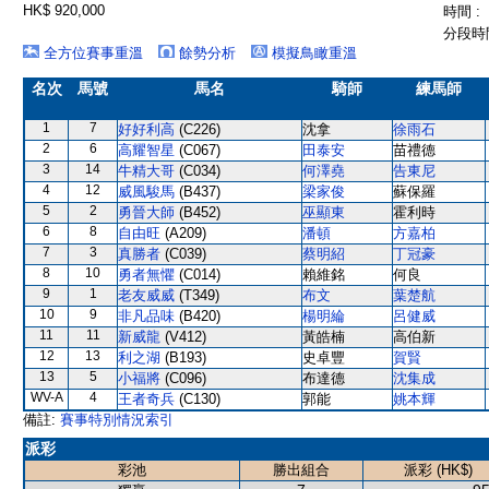
HK$ 920,000
時間 :
分段時間
全方位賽事重溫
餘勢分析
模擬鳥瞰重溫
名次
馬號
馬名
騎師
練馬師
1
7
好好利高
(C226)
沈拿
徐雨石
2
6
高耀智星
(C067)
田泰安
苗禮德
3
14
牛精大哥
(C034)
何澤堯
告東尼
4
12
威風駿馬
(B437)
梁家俊
蘇保羅
5
2
勇晉大師
(B452)
巫顯東
霍利時
6
8
自由旺
(A209)
潘頓
方嘉柏
7
3
真勝者
(C039)
蔡明紹
丁冠豪
8
10
勇者無懼
(C014)
賴維銘
何良
9
1
老友威威
(T349)
布文
葉楚航
10
9
非凡品味
(B420)
楊明綸
呂健威
11
11
新威龍
(V412)
黃皓楠
高伯新
12
13
利之湖
(B193)
史卓豐
賀賢
13
5
小福將
(C096)
布達德
沈集成
WV-A
4
王者奇兵
(C130)
郭能
姚本輝
備註:
賽事特別情況索引
派彩
彩池
勝出組合
派彩 (HK$)