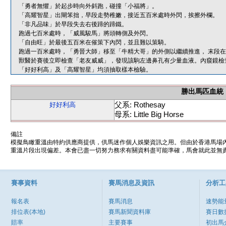
「勇者無懼」於起步時向外斜跑，碰撞「小福將」。
「高耀智星」出閘笨拙，早段走勢稚嫩，接近五百米處時外閃，挨擦外欄。
「非凡品味」於早段失去右後蹄的蹄鐵。
跑過七百米處時，「威風駿馬」將頭轉側及外閃。
「自由旺」於最後五百米在催策下內閃，並且難以策騎。
跑過一百米處時，「勇晉大師」移至「牛精大哥」的外側以繼續推進， 末段
獸醫於賽後立即檢查「老友威威」，發現該駒左邊鼻孔有少量血液。內窺鏡檢
「好好利高」及「高耀智星」均須抽取樣本檢驗。
勝出馬匹血統
父系: Rothesay
好好利高
母系: Little Big Horse
備註
模擬鳥瞰重溫由特約供應商提供，供馬迷作個人娛樂資訊之用。但由於香港馬場
重溫片段出現偏差。本會已盡一切努力務求有關資料盡可能準確，馬會就此並無責
賽事資料
賽馬消息及資訊
分析工
報名表
賽馬消息
速勢能
排位表(本地)
賽馬新聞資料庫
賽日數
賠率
主要賽事
初出馬