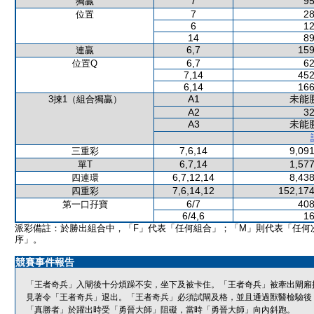
7
95
獨贏
7
28
位置
6
12
14
89
6,7
159
連贏
6,7
62
位置Q
7,14
452
6,14
166
A1
未能
3揀1（組合獨贏）
A2
32
A3
未能
7,6,14
9,091
三重彩
6,7,14
1,577
單T
6,7,12,14
8,438
四連環
7,6,14,12
152,174
四重彩
6/7
408
第一口孖寶
6/4,6
16
派彩備註：於勝出組合中，「F」代表「任何組合」；「M」則代表「任何
序」。
競賽事件報告
「王者奇兵」入閘後十分煩躁不安，坐下及被卡住。「王者奇兵」被牽出閘廂
見著令「王者奇兵」退出。「王者奇兵」必須試閘及格，並且通過獸醫檢驗後
「真勝者」於躍出時受「勇晉大師」阻礙，當時「勇晉大師」向內斜跑。