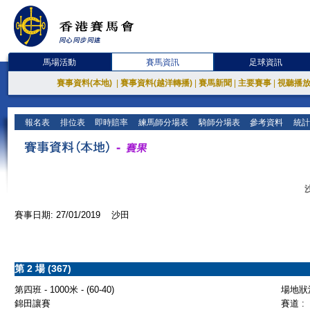
馬場活動
賽馬資訊
足球資訊
賽事資料(本地)
|
賽事資料(越洋轉播)
|
賽馬新聞
|
主要賽事
|
視聽播
報名表
排位表
即時賠率
練馬師分場表
騎師分場表
參考資料
統計
賽事日期: 27/01/2019 沙田
第 2 場 (367)
第四班 - 1000米 - (60-40)
場地狀況
錦田讓賽
賽道 :