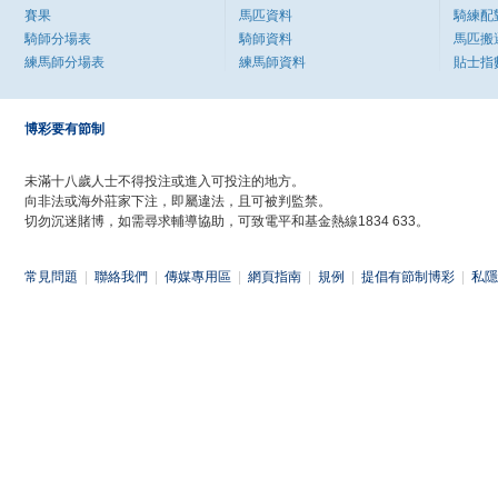
賽果
馬匹資料
騎練配
騎師分場表
騎師資料
馬匹搬
練馬師分場表
練馬師資料
貼士指
博彩要有節制
未滿十八歲人士不得投注或進入可投注的地方。
向非法或海外莊家下注，即屬違法，且可被判監禁。
切勿沉迷賭博，如需尋求輔導協助，可致電平和基金熱線1834 633。
常見問題
|
聯絡我們
|
傳媒專用區
|
網頁指南
|
規例
|
提倡有節制博彩
|
私隱