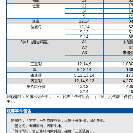
12
62
獨贏
12
17
位置
14
14
9
19
12,14
84
連贏
12,14
32
位置Q
9,12
51
9,14
38
A1
未能
3揀1（組合獨贏）
A2
37
A3
未能
12,14,9
1,030
三重彩
9,12,14
139
單T
9,12,13,14
173
四連環
12,14,9,13
4,270
四重彩
3/12
439
第八口孖寶
3/14
49
派彩備註：於勝出組合中，「F」代表「任何組合」；「M」則代表「任何
序」。
競賽事件報告
開閘時，「奔雷」一對前腳並舉，出閘十分笨拙，因而失地。
「瑩之光」出閘笨拙，因而失地。
「與你同行」於起步時向內斜跑，碰撞「三圓䮭路」。