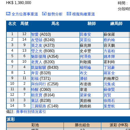
HK$ 1,380,000
時間 :
分段時間
全方位賽事重溫
餘勢分析
模擬鳥瞰重溫
名次
馬號
馬名
騎師
練馬師
1
12
智愛
(A010)
田泰安
蘇保羅
2
14
友瑩囍
(B249)
莫雷拉
蔡約翰
3
9
英之友
(A373)
蘇兆輝
容天鵬
4
13
瑩之光
(B080)
史卓豐
方嘉柏
5
6
魅影揚飛
(A354)
何澤堯
姚本輝
6
10
老實人
(B200)
利敬國
霍利時
7
4
凱旋駿驥
(B430)
楊明綸
丁冠豪
8
1
奔雷
(B328)
布文
羅富全
9
11
彩福
(T371)
潘頓
約翰摩亞
10
2
與你同行
(C258)
布達德
沈集成
11
8
特醒
(C060)
韋達
蘇偉賢
12
7
順意寶
(B164)
梁家俊
賀賢
13
3
童話
(B238)
黃皓楠
徐雨石
14
5
三圓䮭路
(C149)
賴維銘
葉楚航
備註:
賽事特別情況索引
派彩
彩池
勝出組合
派彩 (HK$)