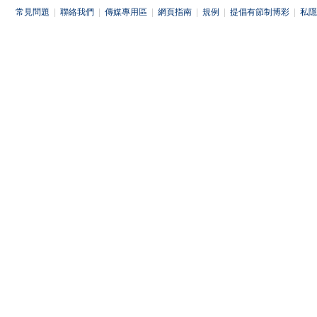
常見問題
|
聯絡我們
|
傳媒專用區
|
網頁指南
|
規例
|
提倡有節制博彩
|
私隱