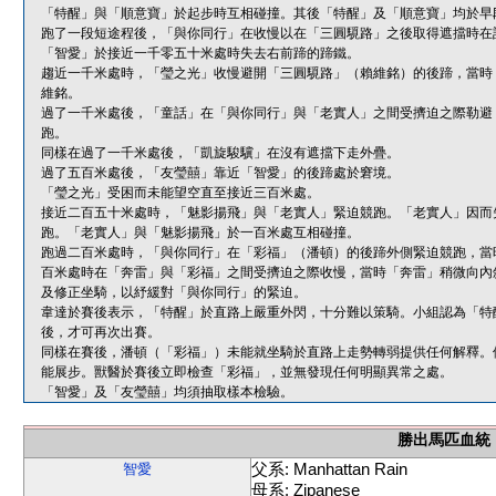
「特醒」與「順意寶」於起步時互相碰撞。其後「特醒」及「順意寶」均於早
跑了一段短途程後，「與你同行」在收慢以在「三圓䮭路」之後取得遮擋時在
「智愛」於接近一千零五十米處時失去右前蹄的蹄鐵。
趨近一千米處時，「瑩之光」收慢避開「三圓䮭路」（賴維銘）的後蹄，當時
維銘。
過了一千米處後，「童話」在「與你同行」與「老實人」之間受擠迫之際勒避
跑。
同樣在過了一千米處後，「凱旋駿驥」在沒有遮擋下走外疊。
過了五百米處後，「友瑩囍」靠近「智愛」的後蹄處於窘境。
「瑩之光」受困而未能望空直至接近三百米處。
接近二百五十米處時，「魅影揚飛」與「老實人」緊迫競跑。「老實人」因而
跑。「老實人」與「魅影揚飛」於一百米處互相碰撞。
跑過二百米處時，「與你同行」在「彩福」（潘頓）的後蹄外側緊迫競跑，當
百米處時在「奔雷」與「彩福」之間受擠迫之際收慢，當時「奔雷」稍微向內
及修正坐騎，以紓緩對「與你同行」的緊迫。
韋達於賽後表示，「特醒」於直路上嚴重外閃，十分難以策騎。小組認為「特
後，才可再次出賽。
同樣在賽後，潘頓（「彩福」）未能就坐騎於直路上走勢轉弱提供任何解釋。
能展步。獸醫於賽後立即檢查「彩福」，並無發現任何明顯異常之處。
「智愛」及「友瑩囍」均須抽取樣本檢驗。
勝出馬匹血統
父系: Manhattan Rain
智愛
母系: Zipanese