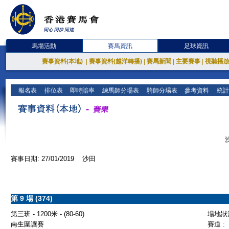
馬場活動
賽馬資訊
足球資訊
賽事資料(本地)
|
賽事資料(越洋轉播)
|
賽馬新聞
|
主要賽事
|
視聽播
報名表
排位表
即時賠率
練馬師分場表
騎師分場表
參考資料
統計
賽事日期: 27/01/2019 沙田
第 9 場 (374)
第三班 - 1200米 - (80-60)
場地狀況
南生圍讓賽
賽道 :