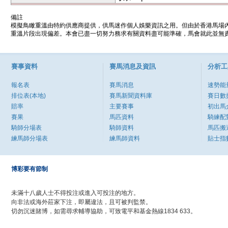
備註
模擬鳥瞰重溫由特約供應商提供，供馬迷作個人娛樂資訊之用。但由於香港馬場
重溫片段出現偏差。本會已盡一切努力務求有關資料盡可能準確，馬會就此並無責
賽事資料
賽馬消息及資訊
分析工
報名表
賽馬消息
速勢能
排位表(本地)
賽馬新聞資料庫
賽日數
賠率
主要賽事
初出馬
賽果
馬匹資料
騎練配
騎師分場表
騎師資料
馬匹搬
練馬師分場表
練馬師資料
貼士指
博彩要有節制
未滿十八歲人士不得投注或進入可投注的地方。
向非法或海外莊家下注，即屬違法，且可被判監禁。
切勿沉迷賭博，如需尋求輔導協助，可致電平和基金熱線1834 633。