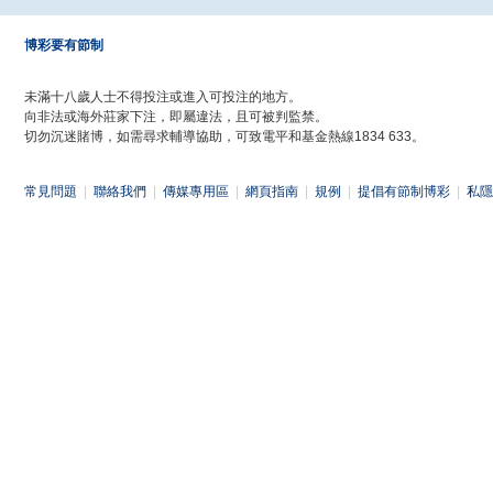
博彩要有節制
未滿十八歲人士不得投注或進入可投注的地方。
向非法或海外莊家下注，即屬違法，且可被判監禁。
切勿沉迷賭博，如需尋求輔導協助，可致電平和基金熱線1834 633。
常見問題
|
聯絡我們
|
傳媒專用區
|
網頁指南
|
規例
|
提倡有節制博彩
|
私隱