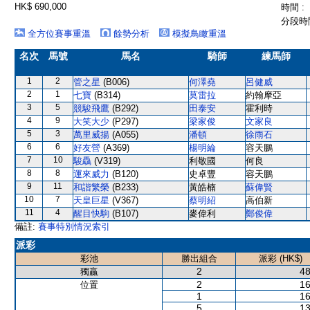
HK$ 690,000
時間 :
分段時間
全方位賽事重溫
餘勢分析
模擬鳥瞰重溫
名次
馬號
馬名
騎師
練馬師
1
2
管之星
(B006)
何澤堯
呂健威
2
1
七寶
(B314)
莫雷拉
約翰摩亞
3
5
競駿飛鷹
(B292)
田泰安
霍利時
4
9
大笑大少
(P297)
梁家俊
文家良
5
3
萬里威揚
(A055)
潘頓
徐雨石
6
6
好友營
(A369)
楊明綸
容天鵬
7
10
駿驫
(V319)
利敬國
何良
8
8
運來威力
(B120)
史卓豐
容天鵬
9
11
和諧繁榮
(B233)
黃皓楠
蘇偉賢
10
7
天皇巨星
(V367)
蔡明紹
高伯新
11
4
醒目快駒
(B107)
麥偉利
鄭俊偉
備註:
賽事特別情況索引
派彩
彩池
勝出組合
派彩 (HK$)
2
48
獨贏
2
16
位置
1
16
5
13