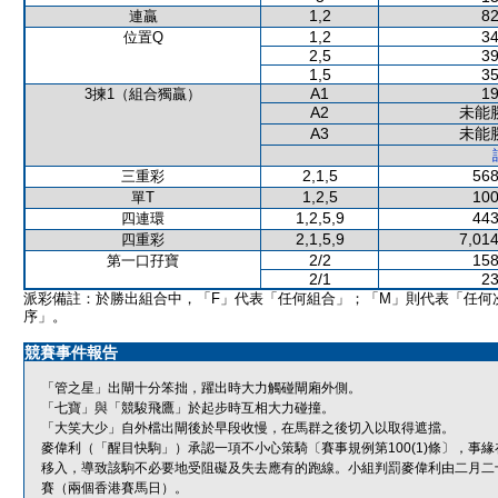
1,2
82
連贏
1,2
34
位置Q
2,5
39
1,5
35
A1
19
3揀1（組合獨贏）
A2
未能
A3
未能
2,1,5
568
三重彩
1,2,5
100
單T
1,2,5,9
443
四連環
2,1,5,9
7,014
四重彩
2/2
158
第一口孖寶
2/1
23
派彩備註：於勝出組合中，「F」代表「任何組合」；「M」則代表「任何
序」。
競賽事件報告
「管之星」出閘十分笨拙，躍出時大力觸碰閘廂外側。
「七寶」與「競駿飛鷹」於起步時互相大力碰撞。
「大笑大少」自外檔出閘後於早段收慢，在馬群之後切入以取得遮擋。
麥偉利（「醒目快駒」）承認一項不小心策騎〔賽事規例第100(1)條〕，
移入，導致該駒不必要地受阻礙及失去應有的跑線。小組判罰麥偉利由二月二
賽（兩個香港賽馬日）。