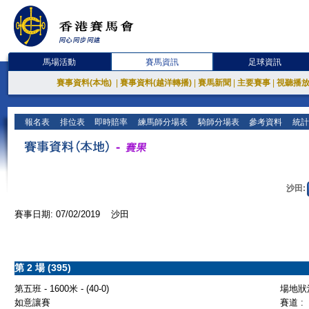
馬場活動
賽馬資訊
足球資訊
賽事資料(本地)
|
賽事資料(越洋轉播)
|
賽馬新聞
|
主要賽事
|
視聽播
報名表
排位表
即時賠率
練馬師分場表
騎師分場表
參考資料
統計
沙田:
賽事日期: 07/02/2019 沙田
第 2 場 (395)
第五班 - 1600米 - (40-0)
場地狀況
如意讓賽
賽道 :