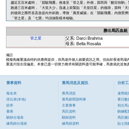
趨近五百米處時，「競駿飛鷹」推進至「管之星」外側，因而與「醒目快駒」
跑過三百米處時，「大笑大少」迅速上前緊貼「天皇巨星」的後蹄，當時「天
的後蹄之際昂首及急促向外斜跑，導致「萬里威揚」在「競駿飛鷹」內側受擠
「管之星」及「七寶」均須抽取樣本檢驗。
勝出馬匹血統
父系: Darci Brahma
管之星
母系: Bella Rosalia
備註
模擬鳥瞰重溫由特約供應商提供，供馬迷作個人娛樂資訊之用。但由於香港馬場
重溫片段出現偏差。本會已盡一切努力務求有關資料盡可能準確，馬會就此並無責
賽事資料
賽馬消息及資訊
分析工
報名表
賽馬消息
速勢能
排位表(本地)
賽馬新聞資料庫
賽日數
賠率
主要賽事
初出馬
賽果
馬匹資料
騎練配
騎師分場表
騎師資料
馬匹搬
練馬師分場表
練馬師資料
貼士指