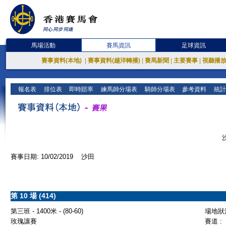
馬場活動
賽馬資訊
足球資訊
賽事資料(本地)
|
賽事資料(越洋轉播)
|
賽馬新聞
|
主要賽事
|
視聽播
報名表
排位表
即時賠率
練馬師分場表
騎師分場表
參考資料
統計
賽事日期: 10/02/2019 沙田
第 10 場 (414)
第三班 - 1400米 - (80-60)
場地狀況
玫瑰讓賽
賽道 :