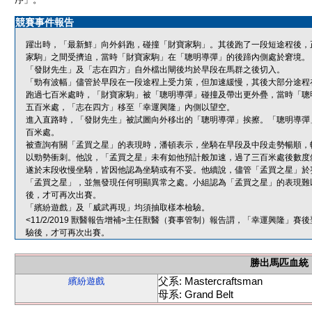
競賽事件報告
躍出時，「最新鮮」向外斜跑，碰撞「財寶家駒」。其後跑了一段短途程後，
家駒」之間受擠迫，當時「財寶家駒」在「聰明導彈」的後蹄內側處於窘境。
「發財先生」及「志在四方」自外檔出閘後均於早段在馬群之後切入。
「勁有波幅」儘管於早段在一段途程上受力策，但加速緩慢，其後大部分途程
跑過七百米處時，「財寶家駒」被「聰明導彈」碰撞及帶出更外疊，當時「聰
五百米處，「志在四方」移至「幸運興隆」內側以望空。
進入直路時，「發財先生」被試圖向外移出的「聰明導彈」挨擦。「聰明導彈
百米處。
被查詢有關「孟買之星」的表現時，潘頓表示，坐騎在早段及中段走勢暢順，
以勁勢衝刺。他說，「孟買之星」未有如他預計般加速，過了三百米處後數度
遂於末段收慢坐騎，皆因他認為坐騎或有不妥。他續說，儘管「孟買之星」於
「孟買之星」，並無發現任何明顯異常之處。小組認為「孟買之星」的表現難
後，才可再次出賽。
「繽紛遊戲」及「威武再現」均須抽取樣本檢驗。
<11/2/2019 獸醫報告增補>主任獸醫（賽事管制）報告謂，「幸運興隆
驗後，才可再次出賽。
勝出馬匹血統
父系: Mastercraftsman
繽紛遊戲
母系: Grand Belt