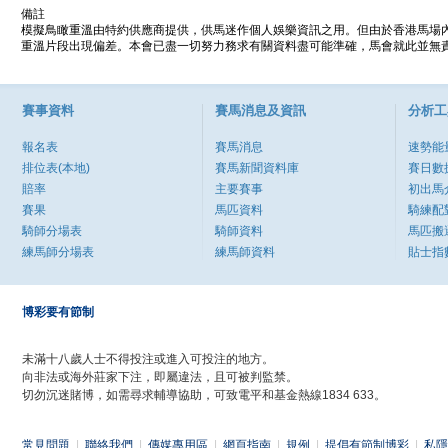
備註
模擬鳥瞰重溫由特約供應商提供，供馬迷作個人娛樂資訊之用。但由於香港馬場
重溫片段出現偏差。本會已盡一切努力務求有關資料盡可能準確，馬會就此並無責
賽事資料
賽馬消息及資訊
分析工
報名表
賽馬消息
速勢能
排位表(本地)
賽馬新聞資料庫
賽日數
賠率
主要賽事
初出馬
賽果
馬匹資料
騎練配
騎師分場表
騎師資料
馬匹搬
練馬師分場表
練馬師資料
貼士指
博彩要有節制
未滿十八歲人士不得投注或進入可投注的地方。
向非法或海外莊家下注，即屬違法，且可被判監禁。
切勿沉迷賭博，如需尋求輔導協助，可致電平和基金熱線1834 633。
常見問題
|
聯絡我們
|
傳媒專用區
|
網頁指南
|
規例
|
提倡有節制博彩
|
私隱