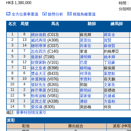
HK$ 1,380,000
時間 :
分段時間
全方位賽事重溫
餘勢分析
模擬鳥瞰重溫
名次
馬號
馬名
騎師
練馬師
1
8
繽紛遊戲
(C013)
蘇兆輝
羅富全
2
13
威武再現
(A308)
莫雷拉
賀賢
3
14
聰明導彈
(C037)
田泰安
蘇偉賢
4
7
志在四方
(C140)
韋達
約翰摩亞
5
3
最新鮮
(T190)
潘明輝
姚本輝
6
12
財寶家駒
(V101)
巴度
丁冠豪
7
11
錶之皇者
(B398)
楊明綸
蘇保羅
8
6
獎金大王
(B433)
何澤堯
葉楚航
9
10
幸運興隆
(V076)
李寶利
容天鵬
10
4
發財先生
(B265)
郭能
文家良
11
2
鋒芒畢露
(V131)
蔡明紹
苗禮德
12
9
勁有波幅
(V081)
梁家俊
呂健威
13
1
孟買之星
(A338)
潘頓
方嘉柏
14
5
愛添滿
(B305)
黃皓楠
何良
備註:
賽事特別情況索引
派彩
彩池
勝出組合
派彩 (HK$