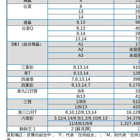
8
20
獨贏
8
11
位置
13
25
14
19
8,13
96
連贏
8,13
40
位置Q
8,14
28
13,14
72
A1
17
3揀1（組合獨贏）
A2
未能
A3
未能
8,13,14
415
三重彩
8,13,14
128
單T
7,8,13,14
398
四連環
8,13,14,7
5,175
四重彩
8/8
33
第九口孖寶
8/13
41
1/8/8
615
三寶
1/8/13
425
8,10,12/8,13,14
16,128
第三口孖T
3,11/4,14/8,9/1,2/8,10/8,13
34,378
六環彩
11/4/8/1/8/8
1,327,488
2 [蘇兆輝]
騎師王 1
派彩備註：於勝出組合中，「F」代表「任何組合」；「M」則代表「任何
序」。