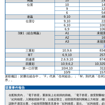
10
29
獨贏
10
14
位置
9
12
6
54
9,10
48
連贏
9,10
22
位置Q
6,10
100
6,9
106
A1
未能
3揀1（組合獨贏）
A2
16
A3
未能
10,9,6
834
三重彩
6,9,10
257
單T
2,6,9,10
874
四連環
10,9,6,2
10,325
四重彩
10/4,10
311
第一口孖寶
10/9
157
派彩備註：於勝出組合中，「F」代表「任何組合」；「M」則代表「任何
序」。
競賽事件報告
在配鞍房內，「電子群星」重新裝上右前蹄的蹄鐵。「電子群星」接受獸醫檢
「紀利雄星」入閘後煩躁不安，以後足豎立，頭部因而撞到閘廂上方框架，繼
該駒不適宜出賽。小組按照獸醫意見著令「紀利雄星」退出。「紀利雄星」必