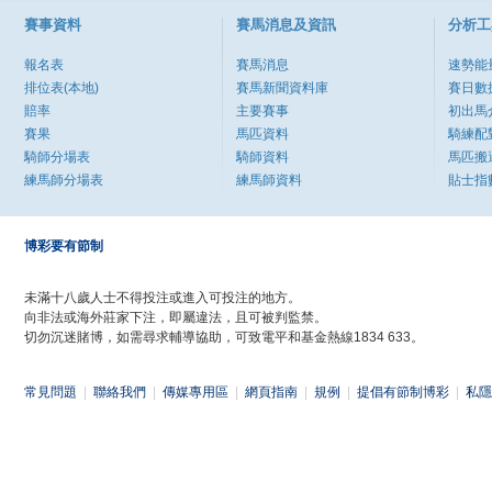
賽事資料
賽馬消息及資訊
分析工
報名表
賽馬消息
速勢能
排位表(本地)
賽馬新聞資料庫
賽日數
賠率
主要賽事
初出馬
賽果
馬匹資料
騎練配
騎師分場表
騎師資料
馬匹搬
練馬師分場表
練馬師資料
貼士指
博彩要有節制
未滿十八歲人士不得投注或進入可投注的地方。
向非法或海外莊家下注，即屬違法，且可被判監禁。
切勿沉迷賭博，如需尋求輔導協助，可致電平和基金熱線1834 633。
常見問題
|
聯絡我們
|
傳媒專用區
|
網頁指南
|
規例
|
提倡有節制博彩
|
私隱