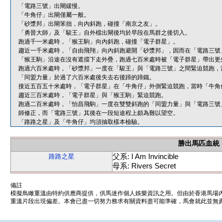
「電路三號」出閘緩慢。
「牛角仔」出閘僅屬一般。
「砂漿邦」出閘笨拙，向內斜跑，碰撞「南京之友」。
「勇晉大師」及「駿王」自外檔出閘後均於早段在馬群之後切入。
跑過千一米處時，「猴王駒」向內斜跑，碰撞「電子群星」。
趨近一千米處時，「自由飛翔」向內斜跑避開「砂漿邦」，因而在「電路三號
「猴王駒」沿途在沒有遮擋下走外疊，跑過七百米處時被「電子群星」帶出更
跑過六百米處時，「砂漿邦」一度在「駿王」與「電路三號」之間緊迫競跑，
「同盟力量」於過了六百米處後失去右後蹄的蹄鐵。
接近五百五十米處時，「電子群星」在「牛角仔」外側緊迫競跑，當時「牛角
趨近三百米處時，「電子群星」與「猴王駒」緊迫競跑。
跑過二百米處時，「怡昌飛駒」一度在雙雙斜跑的「同盟力量」與「電路三號
師修正，而「電路三號」其後在一段短途程上頗為難以望空。
「路路之星」及「牛角仔」均須抽取樣本檢驗。
勝出馬匹血統
父系: I Am Invincible
路路之星
母系: Rivers Secret
備註
模擬鳥瞰重溫由特約供應商提供，供馬迷作個人娛樂資訊之用。但由於香港馬場
重溫片段出現偏差。本會已盡一切努力務求有關資料盡可能準確，馬會就此並無責