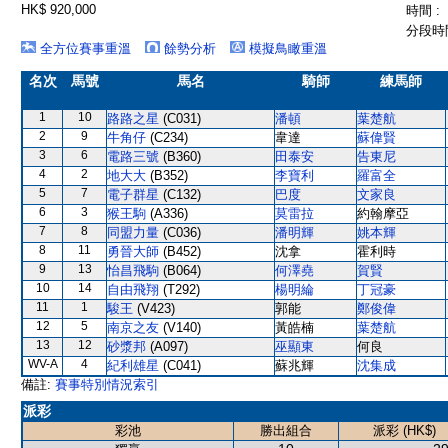
HK$ 920,000
時間 :
分段時間
全方位賽事重溫
餘勢分析
模擬鳥瞰重溫
名次
馬號
馬名
騎師
練馬師
1
10
路路之星
(C031)
潘頓
葉楚航
2
9
牛角仔
(C234)
韋達
蘇偉賢
3
6
電路三號
(B360)
田泰安
告東尼
4
2
地大大
(B352)
李寶利
羅富全
5
7
電子群星
(C132)
巴度
文家良
6
3
猴王駒
(A336)
莫雷拉
約翰摩亞
7
8
同盟力量
(C036)
潘明輝
姚本輝
8
11
勇晉大師
(B452)
沈拿
霍利時
9
13
怡昌飛駒
(B064)
何澤堯
賀賢
10
14
自由飛翔
(T292)
楊明綸
丁冠豪
11
1
駿王
(V423)
郭能
鄭俊偉
12
5
南京之友
(V140)
黃皓楠
葉楚航
13
12
砂漿邦
(A097)
巫顯東
何良
WV-A
4
紀利雄星
(C041)
蘇兆輝
沈集成
備註:
賽事特別情況索引
派彩
彩池
勝出組合
派彩 (HK$)