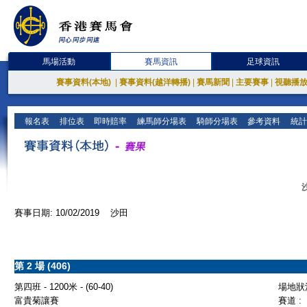
馬場活動
賽馬資訊
足球資訊
賽事資料(本地)
|
賽事資料(越洋轉播)
|
賽馬新聞
|
主要賽事
|
視聽播
報名表
排位表
即時賠率
練馬師分場表
騎師分場表
參考資料
統計
賽事日期: 10/02/2019 沙田
第 2 場 (406)
第四班 - 1200米 - (60-40)
場地狀況
富貴菊讓賽
賽道 :