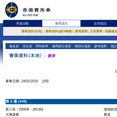
馬場活動
賽馬資訊
足球資訊
賽事資料(本地)
|
賽事資料(越洋轉播)
|
賽馬新聞
|
主要賽事
|
視聽播
報名表
排位表
即時賠率
練馬師分場表
騎師分場表
參考資料
統計
賽事日期: 24/02/2019 沙田
第 8 場 (449)
第三班 - 2000米 - (80-60)
場地狀況 
大興讓賽
賽道 :