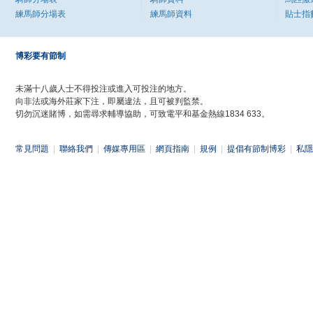
練馬師分場表
練馬師資料
貼士指
博彩要有節制
未滿十八歲人士不得投注或進入可投注的地方。
向非法或海外莊家下注，即屬違法，且可被判監禁。
切勿沉迷賭博，如需尋求輔導協助，可致電平和基金熱線1834 633。
常見問題
|
聯絡我們
|
傳媒專用區
|
網頁指南
|
規例
|
提倡有節制博彩
|
私隱