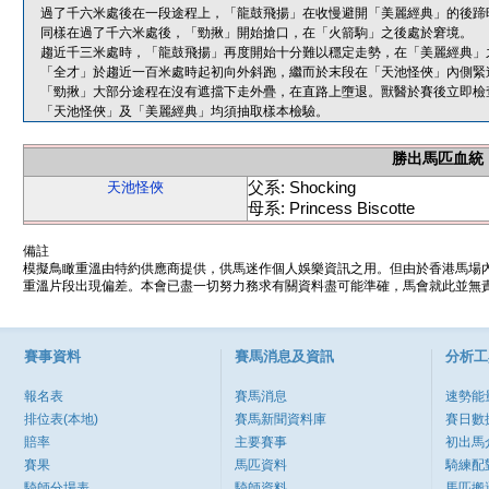
過了千六米處後在一段途程上，「龍鼓飛揚」在收慢避開「美麗經典」的後蹄
同樣在過了千六米處後，「勁揪」開始搶口，在「火箭駒」之後處於窘境。
趨近千三米處時，「龍鼓飛揚」再度開始十分難以穩定走勢，在「美麗經典」
「全才」於趨近一百米處時起初向外斜跑，繼而於末段在「天池怪俠」內側緊
「勁揪」大部分途程在沒有遮擋下走外疊，在直路上墮退。獸醫於賽後立即檢
「天池怪俠」及「美麗經典」均須抽取樣本檢驗。
勝出馬匹血統
父系: Shocking
天池怪俠
母系: Princess Biscotte
備註
模擬鳥瞰重溫由特約供應商提供，供馬迷作個人娛樂資訊之用。但由於香港馬場
重溫片段出現偏差。本會已盡一切努力務求有關資料盡可能準確，馬會就此並無責
賽事資料
賽馬消息及資訊
分析工
報名表
賽馬消息
速勢能
排位表(本地)
賽馬新聞資料庫
賽日數
賠率
主要賽事
初出馬
賽果
馬匹資料
騎練配
騎師分場表
騎師資料
馬匹搬