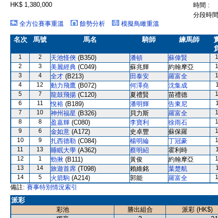
HK$ 1,380,000
時間 :
分段時間 
全方位賽事重溫
餘勢分析
模擬鳥瞰重溫
名次
馬號
馬名
騎師
練馬師
1
2
天池怪俠
(B350)
潘頓
蘇偉賢
2
3
美麗經典
(C049)
蘇兆輝
約翰摩亞
3
4
全才
(B213)
田泰安
羅富全
4
12
動力飛鷹
(B072)
何澤堯
沈集成
5
7
龍鼓飛揚
(C120)
夏禮賢
苗禮德
6
11
悅裕
(B189)
潘明輝
告東尼
7
10
神州福星
(B326)
貝力斯
羅富全
8
8
盈嘉輝
(C080)
李寶利
徐雨石
9
6
金如意
(A172)
史卓豐
蘇保羅
10
9
扎西德勒
(C084)
楊明綸
丁冠豪
11
13
睡眠大學
(A362)
蔡明紹
霍利時
12
1
勁揪
(B111)
黃俊
約翰摩亞
13
14
旅遊首席
(T098)
賴維銘
葉楚航
14
5
火箭駒
(A214)
郭能
羅富全
備註:
賽事特別情況索引
派彩
彩池
勝出組合
派彩 (HK$)