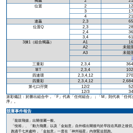
2
21
獨贏
2
12
位置
3
17
4
21
2,3
65
連贏
2,3
28
位置Q
2,4
36
3,4
61
A1
16
3揀1（組合獨贏）
A2
未能
A3
未能
2,3,4
364
三重彩
2,3,4
102
單T
2,3,4,12
270
四連環
2,3,4,12
2,684
四重彩
12/2
52
第七口孖寶
12/3
34
派彩備註：於勝出組合中，「F」代表「任何組合」；「M」則代表「任何
序」。
競賽事件報告
「龍鼓飛揚」出閘僅屬一般。
「悅裕」、「動力飛鷹」以及「金如意」自外檔出閘後均於早段在馬群之後切
跑過千七米處時，「金如意」一度在「神州福星」內側緊迫競跑。