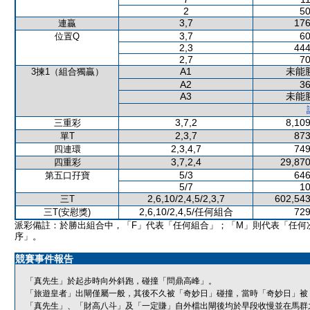
2
50
3,7
176
連贏
3,7
60
位置Q
2,3
444
2,7
70
A1
未能
3揀1（組合獨贏）
A2
36
A3
未能
3,7,2
8,109
三重彩
2,3,7
873
單T
2,3,4,7
749
四連環
3,7,2,4
29,870
四重彩
5/3
646
第五口孖寶
5/7
10
2,6,10/2,4,5/2,3,7
602,543
三T
2,6,10/2,4,5/任何組合
729
三T(安慰獎)
派彩備註：於勝出組合中，「F」代表「任何組合」；「M」則代表「任何
序」。
競賽事件報告
「真先生」於起步時向外斜跑，碰撞「問鼎高峰」。
「旅遊皇者」出閘僅屬一般，其後不久被「奇妙日」碰撞，當時「奇妙日」被
「真先生」、「財高八斗」及「一定賺」自外檔出閘後均於早段收慢並在馬群