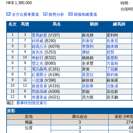
HK$ 1,380,000
時間 :
分段時間
全方位賽事重溫
餘勢分析
模擬鳥瞰重溫
名次
馬號
馬名
騎師
練馬師
1
3
育馬妙星
(V197)
蘇兆輝
霍利時
2
7
好得威
(B290)
田泰安
告東尼
3
2
財高八斗
(A079)
李寶利
姚本輝
4
4
真先生
(S253)
潘頓
賀賢
5
10
奇妙日
(B332)
賴維銘
葉楚航
6
9
瑩之光
(B080)
史卓豐
方嘉柏
7
1
電訊驫馬
(C181)
黃俊
丁冠豪
8
5
紅運爵士
(A196)
莫雷拉
蔡約翰
9
11
一定賺
(V398)
蘇狄雄
蘇保羅
10
12
旅遊皇者
(A316)
巫顯東
沈集成
11
6
問鼎高峰
(A009)
郭能
高伯新
12
8
幸運美金
(A021)
貝力斯
容天鵬
備註:
賽事特別情況索引
派彩
彩池
勝出組合
派彩 (HK$
3
274
獨贏
3
48
位置
7
11