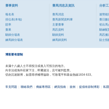
賽事資料
賽馬消息及資訊
分析工
報名表
賽馬消息
速勢能
排位表(本地)
賽馬新聞資料庫
賽日數
賠率
主要賽事
初出馬
賽果
馬匹資料
騎練配
騎師分場表
騎師資料
馬匹搬
練馬師分場表
練馬師資料
貼士指
博彩要有節制
未滿十八歲人士不得投注或進入可投注的地方。
向非法或海外莊家下注，即屬違法，且可被判監禁。
切勿沉迷賭博，如需尋求輔導協助，可致電平和基金熱線1834 633。
常見問題
|
聯絡我們
|
傳媒專用區
|
網頁指南
|
規例
|
提倡有節制博彩
|
私隱