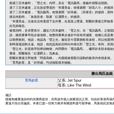
跑過三百米處時，「瑩之光」內閃，及在「電訊驫馬」後軀外側緊迫競跑。
過了三百米處後，正在急促墮退的「幸運美金」收慢避開「財高八斗」的後蹄
過了二百米處後，「電訊驫馬」收慢避開「好得威」（田泰安）的後蹄，當時
接近終點時，「旅遊皇者」勒避「紅運爵士」的後蹄。
「幸運美金」沿途在沒有遮擋下走外疊，在直路上墮退。獸醫於賽後立即檢查
此毛病報告。
被查詢時，史卓豐表示，趨近六百米處時，「瑩之光」在「電訊驫馬」之後競
說，雖然賽事早段步速強勁，他覺得賽事步速於中段有所減慢，他擔心若是賽
以勁勢衝刺。他說，他認為「瑩之光」服役至今需要跑較長途程，所以他選擇
刺時落後該駒太遠。他說，他也認為於此時向外移出對「瑩之光」有利，皆因
「瑩之光」於直路早段將頭轉側，內閃壓向「電訊驫馬」，繼而於末段未能如
賽後，獸醫報告「紅運爵士」流鼻血。
獸醫於賽後立即檢查「問鼎高峰」，內窺鏡檢查顯示該駒的氣管內有很多痰。
「育馬妙星」及「好得威」均須抽取樣本檢驗。
勝出馬匹血統
父系: Jet Spur
育馬妙星
母系: Like The Wind
備註
模擬鳥瞰重溫由特約供應商提供，供馬迷作個人娛樂資訊之用。但由於香港馬場
重溫片段出現偏差。本會已盡一切努力務求有關資料盡可能準確，馬會就此並無責