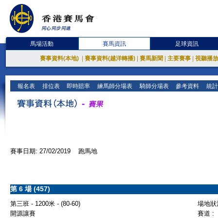
馬場活動
賽馬資訊
足球資訊
賽事資料(本地)
|
賽事資料(越洋轉播)
|
賽馬新聞
|
主要賽事
|
視聽播
報名表
排位表
即時賠率
練馬師分場表
騎師分場表
參考資料
統計
賽事日期: 27/02/2019 跑馬地
第 6 場 (457)
第三班 - 1200米 - (80-60)
場地狀況
開源讓賽
賽道 :