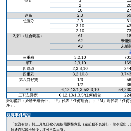
3
11
位置
2
20
10
27
2,3
69
連贏
2,3
31
位置Q
3,10
43
2,10
73
A1
18
3揀1（組合獨贏）
A2
未能
A3
未能
3,2,10
701
三重彩
2,3,10
169
單T
2,3,8,10
244
四連環
3,2,10,8
3,743
四重彩
1/3
56
第六口孖寶
1/2
36
6,12,13/1,3,5/2,3,10
54,230
三T
6,12,13/1,3,5/任何組合
224
三T(安慰獎)
派彩備註：於勝出組合中，「F」代表「任何組合」；「M」則代表「任何
序」。
競賽事件報告
「友盈有款」於三月九日被小組按照獸醫意見（左前腿不良於行）著令退出，
須通過獸醫檢驗後，才可再次出賽。