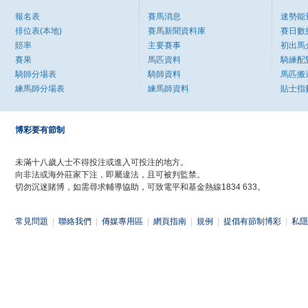
報名表
賽馬消息
速勢能
排位表(本地)
賽馬新聞資料庫
賽日數
賠率
主要賽事
初出馬
賽果
馬匹資料
騎練配
騎師分場表
騎師資料
馬匹搬
練馬師分場表
練馬師資料
貼士指
博彩要有節制
未滿十八歲人士不得投注或進入可投注的地方。
向非法或海外莊家下注，即屬違法，且可被判監禁。
切勿沉迷賭博，如需尋求輔導協助，可致電平和基金熱線1834 633。
常見問題
|
聯絡我們
|
傳媒專用區
|
網頁指南
|
規例
|
提倡有節制博彩
|
私隱