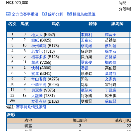
HK$ 920,000
時間 :
分段時間
全方位賽事重溫
餘勢分析
模擬鳥瞰重溫
名次
馬號
馬名
騎師
練馬師
1
3
地大大
(B352)
李寶利
羅富全
2
2
銀紙
(B025)
田泰安
苗禮德
3
10
神州威龍
(B175)
蔡明紹
蔡約翰
4
8
老友記
(T313)
蘇兆輝
徐雨石
5
5
福喜多多
(B128)
貝力斯
呂健威
6
11
超然
(V255)
梁家俊
鄭俊偉
7
1
快利
(A006)
潘頓
高伯新
8
6
蜜運
(B341)
賴維銘
葉楚航
9
7
常山耆寶
(A275)
郭能
文家良
10
9
中華主將
(B298)
沈拿
霍利時
11
4
勇冠多
(V376)
巫顯東
丁冠豪
12
12
大龍騰
(T381)
利敬國
容天鵬
WV
友盈有款
(B182)
夏禮賢
蘇偉賢
備註:
賽事特別情況索引
派彩
彩池
勝出組合
派彩 (HK$
3
22
獨贏