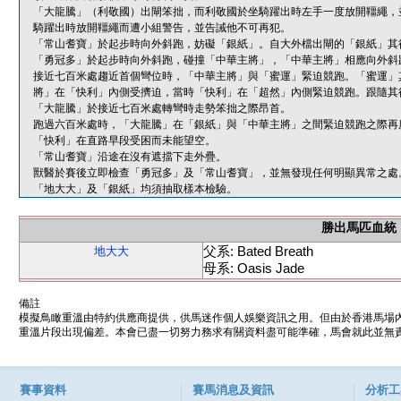
「大龍騰」（利敬國）出閘笨拙，而利敬國於坐騎躍出時左手一度放開韁繩，
騎躍出時放開韁繩而遭小組警告，並告誡他不可再犯。
「常山耆寶」於起步時向外斜跑，妨礙「銀紙」。自大外檔出閘的「銀紙」其
「勇冠多」於起步時向外斜跑，碰撞「中華主將」，「中華主將」相應向外斜
接近七百米處趨近首個彎位時，「中華主將」與「蜜運」緊迫競跑。「蜜運」
將」在「快利」內側受擠迫，當時「快利」在「超然」內側緊迫競跑。跟隨其
「大龍騰」於接近七百米處轉彎時走勢笨拙之際昂首。
跑過六百米處時，「大龍騰」在「銀紙」與「中華主將」之間緊迫競跑之際再
「快利」在直路早段受困而未能望空。
「常山耆寶」沿途在沒有遮擋下走外疊。
獸醫於賽後立即檢查「勇冠多」及「常山耆寶」，並無發現任何明顯異常之處
「地大大」及「銀紙」均須抽取樣本檢驗。
勝出馬匹血統
父系: Bated Breath
地大大
母系: Oasis Jade
備註
模擬鳥瞰重溫由特約供應商提供，供馬迷作個人娛樂資訊之用。但由於香港馬場
重溫片段出現偏差。本會已盡一切努力務求有關資料盡可能準確，馬會就此並無責
賽事資料
賽馬消息及資訊
分析工