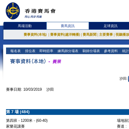
馬場活動
賽馬資訊
足球資訊
賽事資料(本地)
|
賽事資料(越洋轉播)
|
賽馬新聞
|
主要賽事
|
視聽播
報名表
排位表
即時賠率
練馬師分場表
騎師分場表
參考資料
統計
沙田:
賽事日期: 10/03/2019 沙田
第 7 場 (484)
第四班 - 1200米 - (60-40)
場地狀況
家樂花讓賽
賽道 :