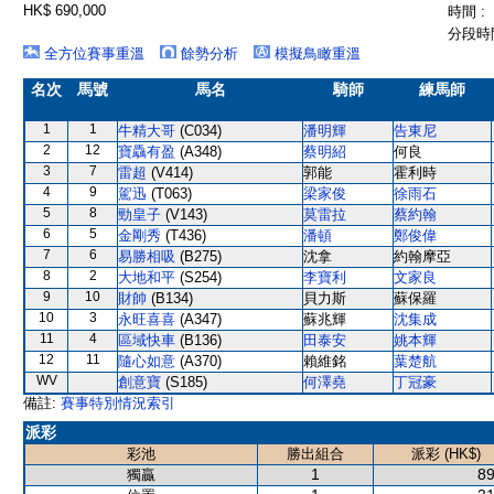
HK$ 690,000
時間 :
分段時間
全方位賽事重溫
餘勢分析
模擬鳥瞰重溫
名次
馬號
馬名
騎師
練馬師
1
1
牛精大哥
(C034)
潘明輝
告東尼
2
12
寶驫有盈
(A348)
蔡明紹
何良
3
7
雷超
(V414)
郭能
霍利時
4
9
駕迅
(T063)
梁家俊
徐雨石
5
8
勁皇子
(V143)
莫雷拉
蔡約翰
6
5
金剛秀
(T436)
潘頓
鄭俊偉
7
6
易勝相吸
(B275)
沈拿
約翰摩亞
8
2
大地和平
(S254)
李寶利
文家良
9
10
財帥
(B134)
貝力斯
蘇保羅
10
3
永旺喜喜
(A347)
蘇兆輝
沈集成
11
4
區域快車
(B136)
田泰安
姚本輝
12
11
隨心如意
(A370)
賴維銘
葉楚航
WV
創意寶
(S185)
何澤堯
丁冠豪
備註:
賽事特別情況索引
派彩
彩池
勝出組合
派彩 (HK$)
1
89
獨贏