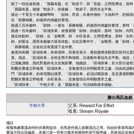
跑了一段短途程後，「寶驫有盈」在「勁皇子」與「雷超」之間受擠迫，當時
「寶驫有盈」碰撞「勁皇子」的後軀，「勁皇子」因而失去平衡。
接近一千零五十米處轉彎時，「財帥」昂首，向著外側的「大地和平」的後蹄
在「易勝相吸」的後蹄內側處於窘境。
跑過三百米處時，「財帥」一度在「易勝相吸」的後蹄內側處於窘境，當時「
跑過一百米處時，「區域快車」收慢避開「財帥」的後蹄，當時「財帥」內閃
接近終點時，「財帥」在「金剛秀」與「永旺喜喜」之間受擠迫，當時「永旺
帥」的緊迫，因而未能被力策至終點。在此宗事件中，「金剛秀」被「財帥」
「易勝相吸」沿途在沒有遮擋下走外疊。
被查詢有關「區域快車」的表現時，田泰安表示，賽前擬將坐騎置於前列位置
置。他說，「區域快車」全程走勢不夠強勁，沿途動作看似失去平衡。他說，
已洩氣潰敗，因此對最終名次並無影響。他續說，「區域快車」於大部分途程
獸醫於賽後立即檢查「區域快車」，並無發現任何明顯異常之處，但由於該駒
門「區域快車」的表現難以接受。「區域快車」必須試閘及格，並且通過獸醫
獸醫於賽後立即檢查「永旺喜喜」，並無發現任何明顯異常之處。
「區域快車」、「牛精大哥」及「寶驫有盈」均須抽取樣本檢驗。
勝出馬匹血統
父系: Reward For Effort
牛精大哥
母系: Stream Royale
備註
模擬鳥瞰重溫由特約供應商提供，供馬迷作個人娛樂資訊之用。但由於香港馬場
重溫片段出現偏差。本會已盡一切努力務求有關資料盡可能準確，馬會就此並無責