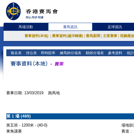
馬場活動
賽馬資訊
足球資訊
賽事資料(本地)
|
賽事資料(越洋轉播)
|
賽馬新聞
|
主要賽事
|
視聽播
報名表
排位表
即時賠率
練馬師分場表
騎師分場表
參考資料
統計
賽事日期: 13/03/2019 跑馬地
第 1 場 (489)
第五班 - 1200米 - (40-0)
場地狀況
東角讓賽
賽道 :