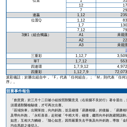
1
31
位置
12
17
7
29
1,12
235
連贏
1,12
83
位置Q
1,7
130
7,12
79
A1
未能
3揀1（組合獨贏）
A2
22
A3
未能
1,12,7
3,509
三重彩
1,7,12
553
單T
1,7,9,12
4,972
四連環
1,12,7,9
72,073
四重彩
派彩備註：於勝出組合中，「F」代表「任何組合」；「M」則代表「任何
序」。
競賽事件報告
「創意寶」於三月十二日被小組按照獸醫意見（右前腿不良於行）著令退出，
須通過獸醫檢驗後，才可再次出賽。
「區域快車」出閘笨拙，向內斜跑，並且碰撞「易勝相吸」的後軀，「易勝相
及帶向外跑，「永旺喜喜」起初被「牛精大哥」碰撞，繼而向外斜跑避開該駒
如意」互相大力觸碰，「隨心如意」因而嚴重失去平衡及向外斜跑，導致「金
均在馬群之後切入。