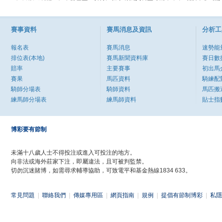
賽事資料
賽馬消息及資訊
分析工
報名表
賽馬消息
速勢能
排位表(本地)
賽馬新聞資料庫
賽日數
賠率
主要賽事
初出馬
賽果
馬匹資料
騎練配
騎師分場表
騎師資料
馬匹搬
練馬師分場表
練馬師資料
貼士指
博彩要有節制
未滿十八歲人士不得投注或進入可投注的地方。
向非法或海外莊家下注，即屬違法，且可被判監禁。
切勿沉迷賭博，如需尋求輔導協助，可致電平和基金熱線1834 633。
常見問題
|
聯絡我們
|
傳媒專用區
|
網頁指南
|
規例
|
提倡有節制博彩
|
私隱