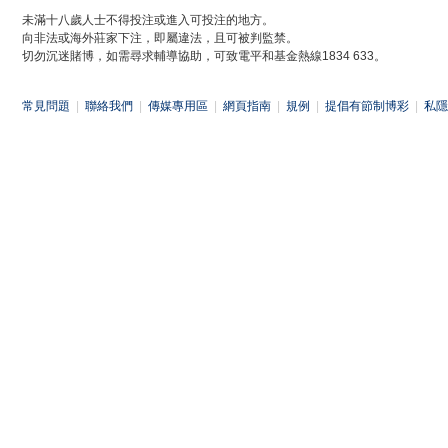
未滿十八歲人士不得投注或進入可投注的地方。
向非法或海外莊家下注，即屬違法，且可被判監禁。
切勿沉迷賭博，如需尋求輔導協助，可致電平和基金熱線1834 633。
常見問題
|
聯絡我們
|
傳媒專用區
|
網頁指南
|
規例
|
提倡有節制博彩
|
私隱