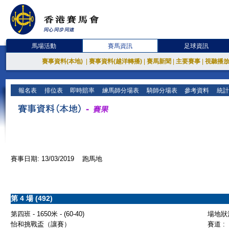
馬場活動
賽馬資訊
足球資訊
賽事資料(本地)
|
賽事資料(越洋轉播)
|
賽馬新聞
|
主要賽事
|
視聽播
報名表
排位表
即時賠率
練馬師分場表
騎師分場表
參考資料
統計
賽事日期: 13/03/2019 跑馬地
第 4 場 (492)
第四班 - 1650米 - (60-40)
場地狀況
怡和挑戰盃（讓賽）
賽道 :