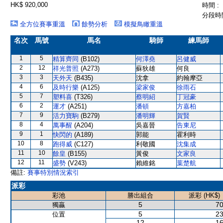
HK$ 920,000
時間 :
分段時間
全方位賽事重溫
餘勢分析
模擬鳥瞰重溫
名次
馬號
馬名
騎師
練馬師
1
5
精算齊同
(B102)
何澤堯
呂健威
2
12
祥光普照
(A273)
蘇狄雄
何良
3
3
天外天
(B435)
沈拿
約翰摩亞
4
6
及時行樂
(A125)
梁家俊
徐雨石
5
7
塑料喜
(T326)
蔡明紹
丁冠豪
6
2
運才
(A251)
潘頓
方嘉柏
7
9
活力寶駒
(B279)
潘明輝
賀賢
8
4
萬事醒
(A204)
吳嘉晉
告東尼
9
1
快閃的
(A189)
郭能
霍利時
10
8
跑得威
(C127)
利敬國
沈集成
11
10
餘皇
(B155)
黃俊
文家良
12
11
盛勢
(V243)
賴維銘
葉楚航
備註:
賽事特別情況索引
派彩
彩池
勝出組合
派彩 (HK$)
5
70
獨贏
5
23
位置
12
16