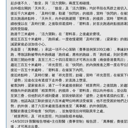
起步後不久，「餘皇」與「活力寶駒」兩度互相碰撞。
自外檔出閘的「天外天」、「餘皇」及「活力寶駒」均於早段在馬群之後切入
接近千六米處時，「及時行樂」勒避「快閃的」的後蹄，當時「快閃的」在催
首次跑過終點時，「天外天」向外斜跑避開「塑料喜」的後蹄，當時「塑料喜
續收慢以在「及時行樂」之後取得遮擋時，「塑料喜」於首次跑過終點後踏著
因而受阻礙。
跑過千三米處時，「活力寶駒」在「塑料喜」之後處於窘境。
接近五百五十米處時，「跑得威」一度收慢避開「及時行樂」（梁家俊）的後
誡梁家俊必須加倍小心。
吳嘉晉（「萬事醒」）承認一項不小心策騎〔賽事規例第100(1)條〕，事
跑，導致該駒被帶向外跑橫越「跑得威」應有的跑線，而「跑得威」則於受擠
星期三開始停賽，直至三月二十四日星期日才可再次出賽（兩個香港賽馬日）
趨近三百五十米處時，「祥光普照」在「快閃的」的內側推進之際一度在窄位
接近一百五十米處時，「塑料喜」在催策下內閃。
接近終點時，「及時行樂」被「祥光普照」妨礙，當時「祥光普照」在催策下
「盛勢」沿途在沒有遮擋下走外疊，於直路上墮退。
被查詢時，梁家俊表示，過了一千米處後坐騎於「精算齊同」之後競跑，於趨
稍微向外斜跑避開「精算齊同」的後蹄，令「塑料喜」得以向外移出，並佔取
至第三疊，但他對此不感到憂慮，皆因坐騎居於「盛勢」之後有遮擋的位置。
競跑，他認為該三駒於接近六百米處彎位時將須受催策，他不想受困於牠們之
勢」的外側，過了六百米處後迅速推進至「萬事醒」的外側競跑。
獸醫於賽後立即檢查「快閃的」，並無發現任何明顯異常之處。
「精算齊同」及「祥光普照」均須抽取樣本檢驗。
<14/3/2019 獸醫報告增補>主任獸醫（賽事管制）報告謂，「萬事醒」
後，才可再次出賽。