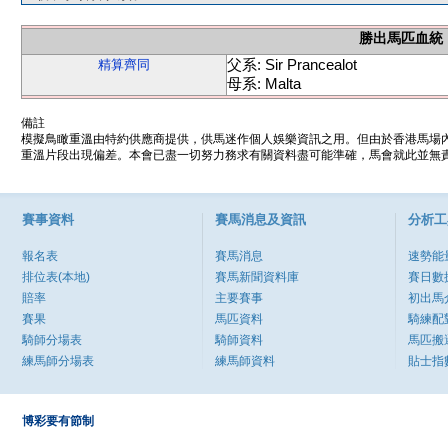
勝出馬匹血統
父系: Sir Prancealot
精算齊同
母系: Malta
備註
模擬鳥瞰重溫由特約供應商提供，供馬迷作個人娛樂資訊之用。但由於香港馬場
重溫片段出現偏差。本會已盡一切努力務求有關資料盡可能準確，馬會就此並無責
賽事資料
賽馬消息及資訊
分析工
報名表
賽馬消息
速勢能
排位表(本地)
賽馬新聞資料庫
賽日數
賠率
主要賽事
初出馬
賽果
馬匹資料
騎練配
騎師分場表
騎師資料
馬匹搬
練馬師分場表
練馬師資料
貼士指
博彩要有節制