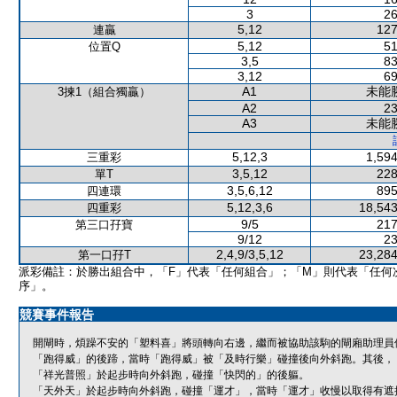
3
26
5,12
127
連贏
5,12
51
位置Q
3,5
83
3,12
69
A1
未能
3揀1（組合獨贏）
A2
23
A3
未能
5,12,3
1,594
三重彩
3,5,12
228
單T
3,5,6,12
895
四連環
5,12,3,6
18,543
四重彩
9/5
217
第三口孖寶
9/12
23
2,4,9/3,5,12
23,284
第一口孖T
派彩備註：於勝出組合中，「F」代表「任何組合」；「M」則代表「任何
序」。
競賽事件報告
開閘時，煩躁不安的「塑料喜」將頭轉向右邊，繼而被協助該駒的閘廂助理員
「跑得威」的後蹄，當時「跑得威」被「及時行樂」碰撞後向外斜跑。其後，
「祥光普照」於起步時向外斜跑，碰撞「快閃的」的後軀。
「天外天」於起步時向外斜跑，碰撞「運才」，當時「運才」收慢以取得有遮