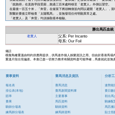
「靚跑得」在直路早段受困，跑過三百米處時移至「老實人」外側以望空。
在最後一百五十米，「奔雷」在催策下將頭轉側並內閃以避開「老實人」，當
獸醫於賽後立即檢查「太陽戰馬」，並無發現任何明顯異常之處。
「老實人」及「奔雷」均須抽取樣本檢驗。
勝出馬匹血統
父系: Per Incanto
老實人
母系: Our Foil
備註
模擬鳥瞰重溫由特約供應商提供，供馬迷作個人娛樂資訊之用。但由於香港馬場
重溫片段出現偏差。本會已盡一切努力務求有關資料盡可能準確，馬會就此並無責
賽事資料
賽馬消息及資訊
分析工
報名表
賽馬消息
速勢能
排位表(本地)
賽馬新聞資料庫
賽日數
賠率
主要賽事
初出馬
賽果
馬匹資料
騎練配
騎師分場表
騎師資料
馬匹搬
練馬師分場表
練馬師資料
貼士指