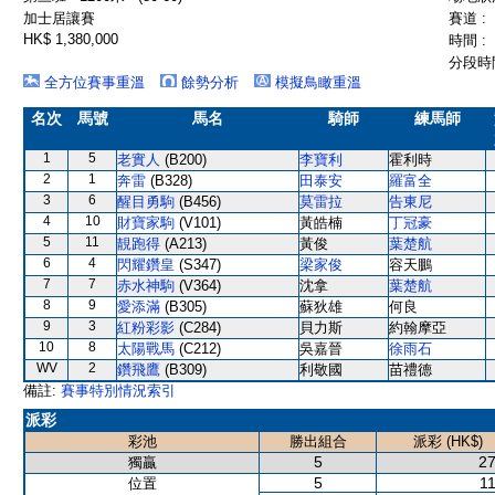
加士居讓賽
賽道 :
HK$ 1,380,000
時間 :
分段時間
全方位賽事重溫
餘勢分析
模擬鳥瞰重溫
名次
馬號
馬名
騎師
練馬師
1
5
老實人
(B200)
李寶利
霍利時
2
1
奔雷
(B328)
田泰安
羅富全
3
6
醒目勇駒
(B456)
莫雷拉
告東尼
4
10
財寶家駒
(V101)
黃皓楠
丁冠豪
5
11
靚跑得
(A213)
黃俊
葉楚航
6
4
閃耀鑽皇
(S347)
梁家俊
容天鵬
7
7
赤水神駒
(V364)
沈拿
葉楚航
8
9
愛添滿
(B305)
蘇狄雄
何良
9
3
紅粉彩影
(C284)
貝力斯
約翰摩亞
10
8
太陽戰馬
(C212)
吳嘉晉
徐雨石
WV
2
鑽飛鷹
(B309)
利敬國
苗禮德
備註:
賽事特別情況索引
派彩
彩池
勝出組合
派彩 (HK$)
5
27
獨贏
5
11
位置