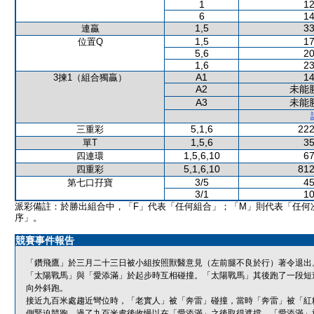
1
12
6
14
1,5
33
連贏
1,5
17
位置Q
5,6
20
1,6
23
A1
14
3揀1（組合獨贏）
A2
未能
A3
未能
5,1,6
222
三重彩
1,5,6
35
單T
1,5,6,10
67
四連環
5,1,6,10
812
四重彩
3/5
45
第七口孖寶
3/1
10
派彩備註：於勝出組合中，「F」代表「任何組合」；「M」則代表「任何
序」。
競賽事件報告
「鑽飛鷹」於三月二十三日被小組按照獸醫意見（左前腿不良於行）著令退出
「太陽戰馬」與「愛添滿」於起步時互相碰撞。「太陽戰馬」其後跑了一段短
向外斜跑。
接近九百米處趨近彎位時，「老實人」被「奔雷」碰撞，當時「奔雷」被「紅
側緊迫競跑，過了九百米處後收慢以在「愛添滿」之後取得遮擋，「愛添滿」