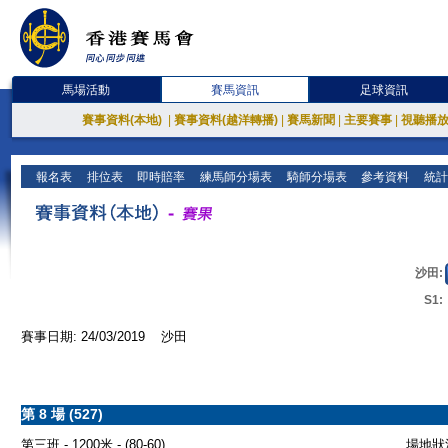
馬場活動
賽馬資訊
足球資訊
賽事資料(本地)
|
賽事資料(越洋轉播)
|
賽馬新聞
|
主要賽事
|
視聽播
報名表
排位表
即時賠率
練馬師分場表
騎師分場表
參考資料
統計
沙田:
S1:
賽事日期: 24/03/2019 沙田
第 8 場 (527)
第三班 - 1200米 - (80-60)
場地狀況