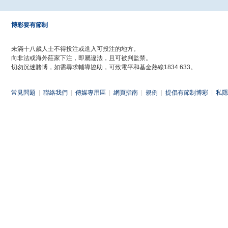
博彩要有節制
未滿十八歲人士不得投注或進入可投注的地方。
向非法或海外莊家下注，即屬違法，且可被判監禁。
切勿沉迷賭博，如需尋求輔導協助，可致電平和基金熱線1834 633。
常見問題
|
聯絡我們
|
傳媒專用區
|
網頁指南
|
規例
|
提倡有節制博彩
|
私隱