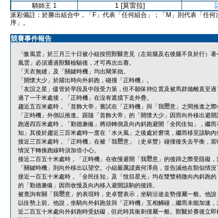
1 [莫雷拉]
騎師王 1
派彩備註：於勝出組合中，「F」代表「任何組合」；「M」則代表「任何
序」。
競賽事件報告
「傲風雲」於三月三十日被小組按照獸醫意見（左前腿及右後腿不良於行）著
風雲」必須通過獸醫檢驗後，才可再次出賽。
「天衣無縫」及「關鍵時機」均出閘笨拙。
「開懷大少」於躍出時向外斜跑，碰撞「正時機」。
「友誼之星」儘管於早段及中段受力策，但不願保持位置及被馬群拋離直至過
過了一千米處後，「正時機」在沒有遮擋下走外疊。
趨近五百米處時，「首飾大帝」嘗試在「正時機」與「我𢥧意」之間推進之
「正時機」外側以推進。跟隨「首飾大帝」的「開懷大少」因而向外移出避開
跑過四百米處時，「勤德兼備」將頭轉側及向內斜跑避開「全民佳知」，繼而
知」其後於趨近三百米處時一度在「水火風」之後處於窘境，繼而移至該駒內
接近三百米處時，「正時機」在被「我𢥧意」（史卓豐）碰撞後失去平衡，當
情況下轉換跑線時須加倍小心。
接近二百五十米處時，「正時機」在收慢避開「我𢥧意」的後蹄之際受阻礙，
「關鍵時機」則向外移出以望空。小組嚴厲譴責何澤堯，並告誡他在類似情況
接近一百五十米處時，「全民佳知」及「悅目星光」均在雙雙稍微向內斜跑的
的「勤德兼備」因而收慢及向內移入避開該駒的後蹄。
被查詢有關「我𢥧意」的表現時，史卓豐表示，坐騎沿途走勢僅屬一般。他
以佳勢上前。他說，坐騎向外斜跑並與「正時機」互相觸碰，繼而未能加速，
近二百五十米處向外斜跑時受妨礙，但此時其衝刺僅屬一般。獸醫於賽後立即