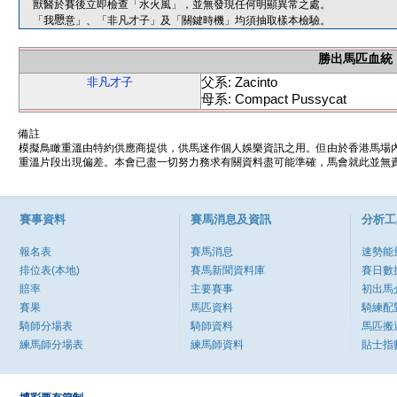
獸醫於賽後立即檢查「水火風」，並無發現任何明顯異常之處。
「我𢥧意」、「非凡才子」及「關鍵時機」均須抽取樣本檢驗。
勝出馬匹血統
父系: Zacinto
非凡才子
母系: Compact Pussycat
備註
模擬鳥瞰重溫由特約供應商提供，供馬迷作個人娛樂資訊之用。但由於香港馬場
重溫片段出現偏差。本會已盡一切努力務求有關資料盡可能準確，馬會就此並無責
賽事資料
賽馬消息及資訊
分析工
報名表
賽馬消息
速勢能
排位表(本地)
賽馬新聞資料庫
賽日數
賠率
主要賽事
初出馬
賽果
馬匹資料
騎練配
騎師分場表
騎師資料
馬匹搬
練馬師分場表
練馬師資料
貼士指