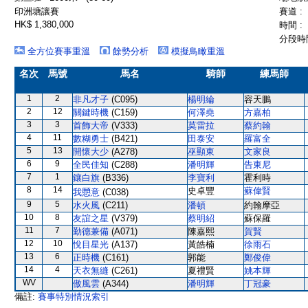
印洲塘讓賽
賽道 :
HK$ 1,380,000
時間 :
分段時間
全方位賽事重溫
餘勢分析
模擬鳥瞰重溫
名次
馬號
馬名
騎師
練馬師
1
2
非凡才子
(C095)
楊明綸
容天鵬
2
12
關鍵時機
(C159)
何澤堯
方嘉柏
3
3
首飾大帝
(V333)
莫雷拉
蔡約翰
4
11
數糊勇士
(B421)
田泰安
羅富全
5
13
開懷大少
(A278)
巫顯東
文家良
6
9
全民佳知
(C288)
潘明輝
告東尼
7
1
鑲白旗
(B336)
李寶利
霍利時
8
14
史卓豐
蘇偉賢
我𢥧意
(C038)
9
5
水火風
(C211)
潘頓
約翰摩亞
10
8
友誼之星
(V379)
蔡明紹
蘇保羅
11
7
勤德兼備
(A071)
陳嘉熙
賀賢
12
10
悅目星光
(A137)
黃皓楠
徐雨石
13
6
正時機
(C161)
郭能
鄭俊偉
14
4
天衣無縫
(C261)
夏禮賢
姚本輝
WV
傲風雲
(A344)
潘明輝
丁冠豪
備註:
賽事特別情況索引