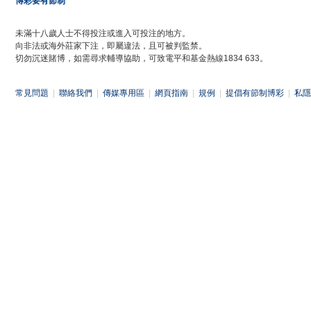
博彩要有節制
未滿十八歲人士不得投注或進入可投注的地方。
向非法或海外莊家下注，即屬違法，且可被判監禁。
切勿沉迷賭博，如需尋求輔導協助，可致電平和基金熱線1834 633。
常見問題
|
聯絡我們
|
傳媒專用區
|
網頁指南
|
規例
|
提倡有節制博彩
|
私隱