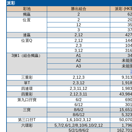
派彩
彩池
勝出組合
派彩 (HK$
2
62
獨贏
2
20
位置
12
35
3
37
2,12
427
連贏
2,12
144
位置Q
2,3
104
3,12
316
A1
34
3揀1（組合獨贏）
A2
未能
A3
未能
2,12,3
9,313
三重彩
2,3,12
1,918
單T
2,3,11,12
1,983
四連環
2,12,3,11
43,984
四重彩
6/2
690
第九口孖寶
6/12
301
8/6/2
15,651
三寶
8/6/12
5,323
1,6,10/2,3,12
50,070
第三口孖T
5,7/2,6/1,2/8,10/6,10/2,12
1,796
六環彩
5/2/1/8/6/2
162,701