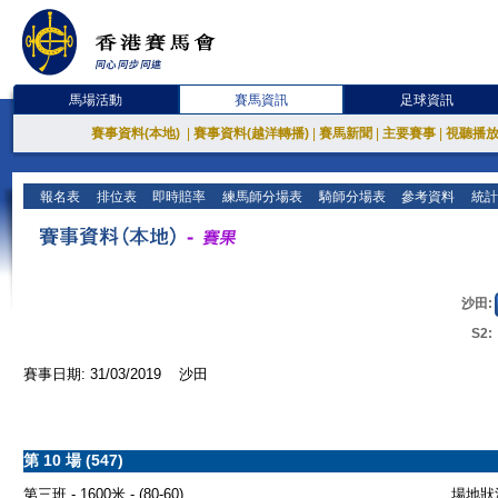
馬場活動
賽馬資訊
足球資訊
賽事資料(本地)
|
賽事資料(越洋轉播)
|
賽馬新聞
|
主要賽事
|
視聽播
報名表
排位表
即時賠率
練馬師分場表
騎師分場表
參考資料
統計
沙田:
S2:
賽事日期: 31/03/2019 沙田
第 10 場 (547)
第三班 - 1600米 - (80-60)
場地狀況