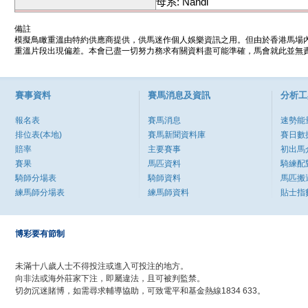
母系: Nandi
備註
模擬鳥瞰重溫由特約供應商提供，供馬迷作個人娛樂資訊之用。但由於香港馬場
重溫片段出現偏差。本會已盡一切努力務求有關資料盡可能準確，馬會就此並無責
賽事資料
賽馬消息及資訊
分析工
報名表
賽馬消息
速勢能
排位表(本地)
賽馬新聞資料庫
賽日數
賠率
主要賽事
初出馬
賽果
馬匹資料
騎練配
騎師分場表
騎師資料
馬匹搬
練馬師分場表
練馬師資料
貼士指
博彩要有節制
未滿十八歲人士不得投注或進入可投注的地方。
向非法或海外莊家下注，即屬違法，且可被判監禁。
切勿沉迷賭博，如需尋求輔導協助，可致電平和基金熱線1834 633。