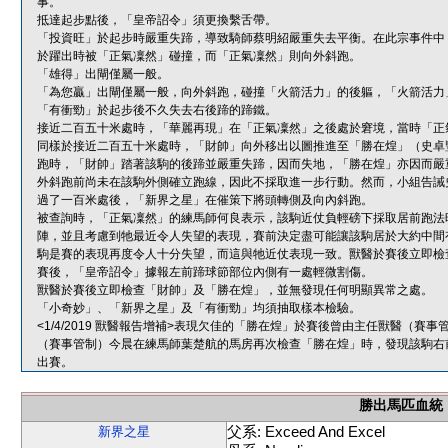
事。
抵達起步點後，「皇帝詔令」須更換繫舌帶。
「投資旺」於起步時嚴重失蹄，導致騎師蔡明紹嚴重失去平衡。在此宗事件中
於躍出時被「正氣凜然」碰撞，而「正氣凜然」則向外斜跑。
「雄得」出閘僅屬一般。
「為您贏」出閘僅屬一般，向外斜跑，碰撞「火箭活力」的後軀，「火箭活力
「有衝勁」於起步後不久失去右後蹄的蹄鐵。
接近二百五十米處時，「華麗再現」在「正氣凜然」之後處於窘境，當時「正
同樣於接近二百五十米處時，「財帥」向外移出以圖推進至「勝在煌」（史卓
跑時，「財帥」踏著該駒的後蹄並嚴重失蹄，因而失地，「勝在煌」亦因而嚴
外斜跑前尚未在該駒外側確立跑線，因此不採取進一步行動。然而，小組告誡
過了一百米處後，「新界之星」在催策下將頭轉側及向內斜跑。
被查詢時，「正氣凜然」的練馬師何良表示，該駒近仗負輕磅下採取居前跑法
陣，並且考慮到牠最近令人失望的表現，賽前決定盡可能讓該駒居於大約中間
駒是賽的表現再度令人十分失望，而這與牠近仗表現一致。獸醫於賽後立即檢
賽後，「皇帝詔令」據報左前蹄球節部位內側有一處輕微割傷。
獸醫於賽後立即檢查「財帥」及「勝在煌」，並無發現任何明顯異常之處。
「小奇妙」、「新界之星」及「有衝勁」均須抽取樣本檢驗。
<1/4/2019 獸醫報告增補>表現欠佳的「勝在煌」於賽後曾由主任獸醫（
（賽事管制）今晨在練馬師葉楚航的馬房再次檢查「勝在煌」時，發現該駒右
出賽。
勝出馬匹血統
父系: Exceed And Excel
新界之星