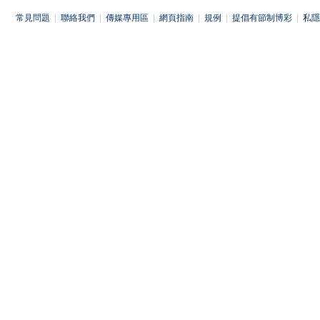
常見問題
|
聯絡我們
|
傳媒專用區
|
網頁指南
|
規例
|
提倡有節制博彩
|
私隱