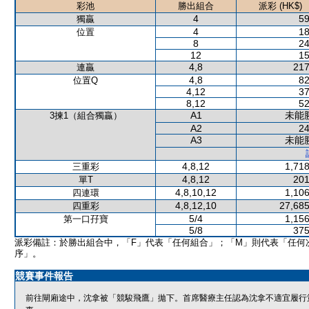
彩池
勝出組合
派彩 (HK$)
4
59
獨贏
4
18
位置
8
24
12
15
4,8
217
連贏
4,8
82
位置Q
4,12
37
8,12
52
A1
未能
3揀1（組合獨贏）
A2
24
A3
未能
4,8,12
1,718
三重彩
4,8,12
201
單T
4,8,10,12
1,106
四連環
4,8,12,10
27,685
四重彩
5/4
1,156
第一口孖寶
5/8
375
派彩備註：於勝出組合中，「F」代表「任何組合」；「M」則代表「任何
序」。
競賽事件報告
前往閘廂途中，沈拿被「競駿飛鷹」拋下。首席醫療主任認為沈拿不適宜履行