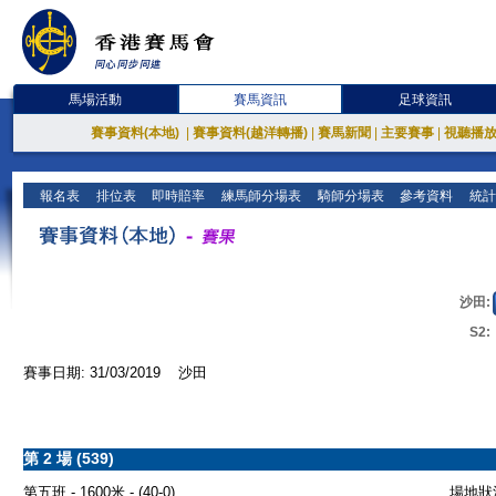
馬場活動
賽馬資訊
足球資訊
賽事資料(本地)
|
賽事資料(越洋轉播)
|
賽馬新聞
|
主要賽事
|
視聽播
報名表
排位表
即時賠率
練馬師分場表
騎師分場表
參考資料
統計
沙田:
S2:
賽事日期: 31/03/2019 沙田
第 2 場 (539)
第五班 - 1600米 - (40-0)
場地狀況