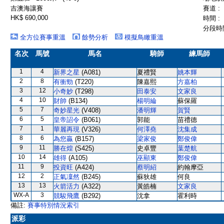
吉澳海讓賽
賽道 :
HK$ 690,000
時間 :
分段時間
全方位賽事重溫
餘勢分析
模擬鳥瞰重溫
名次
馬號
馬名
騎師
練馬師
1
4
新界之星
(A081)
夏禮賢
姚本輝
2
8
有衝勁
(T220)
陳嘉熙
方嘉柏
3
12
小奇妙
(T298)
田泰安
文家良
4
10
財帥
(B134)
楊明綸
蘇保羅
5
7
奇妙星光
(V408)
潘明輝
賀賢
6
5
皇帝詔令
(B061)
郭能
苗禮德
7
1
華麗再現
(V326)
何澤堯
沈集成
8
6
為您贏
(B157)
梁家俊
鄭俊偉
9
11
勝在煌
(S425)
史卓豐
葉楚航
10
14
雄得
(A105)
巫顯東
鄭俊偉
11
9
投資旺
(A424)
蔡明紹
約翰摩亞
12
2
正氣凜然
(B245)
蘇狄雄
何良
13
13
火箭活力
(A322)
黃皓楠
文家良
WX-A
3
競駿飛鷹
(B292)
沈拿
霍利時
備註:
賽事特別情況索引
派彩