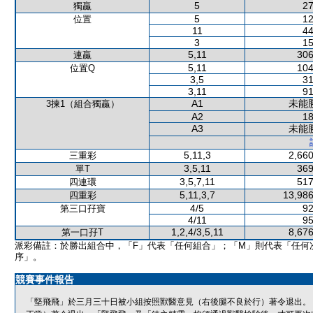
5
27
獨贏
5
12
位置
11
44
3
15
5,11
306
連贏
5,11
104
位置Q
3,5
31
3,11
91
A1
未能
3揀1（組合獨贏）
A2
18
A3
未能
5,11,3
2,660
三重彩
3,5,11
369
單T
3,5,7,11
517
四連環
5,11,3,7
13,986
四重彩
4/5
92
第三口孖寶
4/11
95
1,2,4/3,5,11
8,676
第一口孖T
派彩備註：於勝出組合中，「F」代表「任何組合」；「M」則代表「任何
序」。
競賽事件報告
「堅飛飛」於三月三十日被小組按照獸醫意見（右後腿不良於行）著令退出。