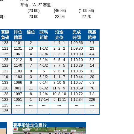
草地 - "A+3" 賽道
(23.90)
(46.86)
(1:09.56)
23.90
22.96
22.70
 :
實際
排位
檔位
頭馬
沿途
完成
獨贏
負磅
體重
距離
走位
時間
賠率
123
1101
2
---
4
4
1
1:09.56
2.7
121
1131
10
1-1/2
2
2
2
1:09.80
23
125
1061
4
3-1/4
3
3
3
1:10.09
4.4
125
1212
5
3-1/4
6
5
4
1:10.10
8.3
122
1140
7
4-1/2
7
7
5
1:10.29
14
122
1103
9
5
9
6
6
1:10.35
31
116
1183
3
5-1/2
1
1
7
1:10.44
20
133
1066
6
6-1/4
8
10
8
1:10.57
6.3
120
983
11
6-1/2
11
9
9
1:10.59
76
128
1097
8
7-1/4
10
8
10
1:10.72
7.8
122
1051
1
17-1/4
5
11
11
1:12.34
226
125
---
---
---
---
---
---
125
---
---
---
---
---
---
賽事沿途走位圖片