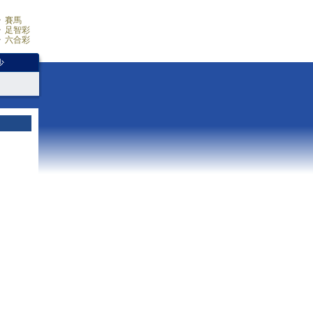
賽馬
足智彩
六合彩
少