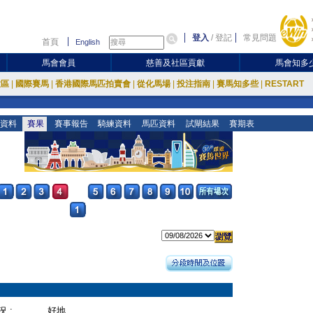
登入
/
登記
常見問題
首頁
English
馬會會員
慈善及社區貢獻
馬會知多
放區
|
國際賽馬
|
香港國際馬匹拍賣會
|
從化馬場
|
投注指南
|
賽馬知多些
|
RESTART
資料
賽果
賽事報告
騎練資料
馬匹資料
試閘結果
賽期表
 :
好地