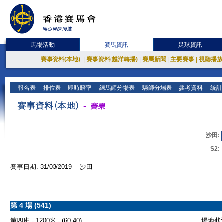
馬場活動
賽馬資訊
足球資訊
賽事資料(本地)
|
賽事資料(越洋轉播)
|
賽馬新聞
|
主要賽事
|
視聽播
報名表
排位表
即時賠率
練馬師分場表
騎師分場表
參考資料
統計
沙田:
S2:
賽事日期: 31/03/2019 沙田
第 4 場 (541)
第四班 - 1200米 - (60-40)
場地狀況