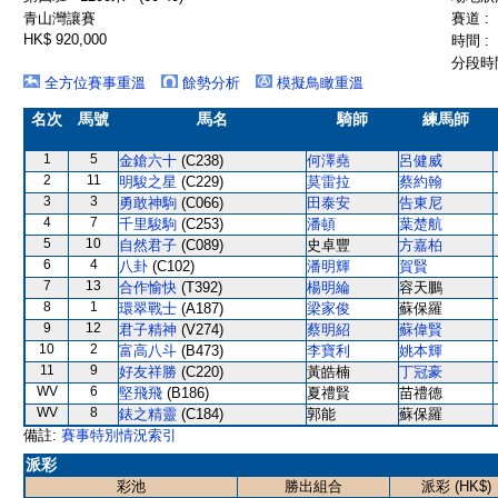
青山灣讓賽
賽道 :
HK$ 920,000
時間 :
分段時間
全方位賽事重溫
餘勢分析
模擬鳥瞰重溫
名次
馬號
馬名
騎師
練馬師
1
5
金鎗六十
(C238)
何澤堯
呂健威
2
11
明駿之星
(C229)
莫雷拉
蔡約翰
3
3
勇敢神駒
(C066)
田泰安
告東尼
4
7
千里駿駒
(C253)
潘頓
葉楚航
5
10
自然君子
(C089)
史卓豐
方嘉柏
6
4
八卦
(C102)
潘明輝
賀賢
7
13
合作愉快
(T392)
楊明綸
容天鵬
8
1
環翠戰士
(A187)
梁家俊
蘇保羅
9
12
君子精神
(V274)
蔡明紹
蘇偉賢
10
2
富高八斗
(B473)
李寶利
姚本輝
11
9
好友祥勝
(C220)
黃皓楠
丁冠豪
WV
6
堅飛飛
(B186)
夏禮賢
苗禮德
WV
8
錶之精靈
(C184)
郭能
蘇保羅
備註:
賽事特別情況索引
派彩
彩池
勝出組合
派彩 (HK$)