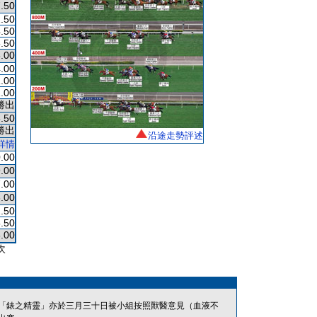
.50
.50
.50
.50
.00
.00
.00
.00
勝出
.50
勝出
沿途走勢評述
詳情
.00
.00
.00
.00
.50
.50
.00
次
「錶之精靈」亦於三月三十日被小組按照獸醫意見（血液不