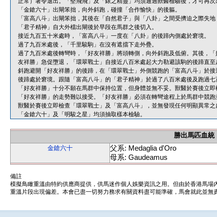
正常）著令退出。「堅飛飛」及「錶之精靈」均須通過獸醫檢驗後，才可再次
「金鎗六十」出閘笨拙，向外斜跑，碰撞「合作愉快」的後軀。
「富高八斗」出閘笨拙，其後在「自然君子」與「八卦」之間受擠迫之際失地
「君子精神」自大外檔出閘後於早段在馬群之後切入。
接近九百五十米處時，「富高八斗」一度在「八卦」的後蹄內側處於窘境。
過了九百米處後，「千里駿駒」在沒有遮擋下走外疊。
過了九百米處後轉彎時，「好友祥勝」將頭轉側，向外斜跑及低俯。其後，「
友祥勝」急促墮退，「環翠戰士」自接近八百米處起大力勒避該駒的後蹄直至
斜跑避開「好友祥勝」的後蹄，在「環翠戰士」外側競跑的「富高八斗」於接
後蹄處於窘境。跟隨「富高八斗」的「君子精神」於過了八百米處後及跑過七
「好友祥勝」十分不願在馬群中保持位置，但身體並無不妥。獸醫於賽後立即
「好友祥勝」的走勢難以接受。「好友祥勝」必須在轉彎途程上於馬群中競跑
獸醫於賽後立即檢查「環翠戰士」及「富高八斗」，並無發現任何明顯異常之
「金鎗六十」及「明駿之星」均須抽取樣本檢驗。
勝出馬匹血統
父系: Medaglia d'Oro
金鎗六十
母系: Gaudeamus
備註
模擬鳥瞰重溫由特約供應商提供，供馬迷作個人娛樂資訊之用。但由於香港馬場
重溫片段出現偏差。本會已盡一切努力務求有關資料盡可能準確，馬會就此並無責