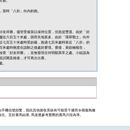
出賽。
，當時「八卦」向內斜跑。
好友祥勝」儘管受催策以保持位置，但急促墮退。由於「好
趨近六百五十米處，因而失地甚多。由於「環翠戰士」向外
近七百五十米處時受妨礙，跑過七百米處時靠近「八卦」的
百米處時兩度在該駒之後處於窘境。賽後，黃皓楠報告，
檢查「好友祥勝」，並無發現任何明顯異常之處。小組認為
並試閘及格後，才可再次出賽。
處。
內手機信號頻繁，因此其他接收系統有可能受干擾而令模擬鳥瞰
任。至於賽馬結果, 馬迷應參考實際的賽馬片段為準。