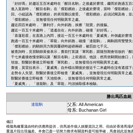
「好好瑪」於趨近五百米處時在「醒目名駒」之後處於窘境，繼而於跑過五百
進入直路時，「醒目名駒」在「傑彩繽紛」之後處於窘境，當時「傑彩繽紛」
回。小組認為「傑彩繽紛」的表現難以接受。「傑彩繽紛」必須試閘及格，並
「傑彩繽紛」，並無發現任何明顯異常之處。
趨近四百米處時，「勝利仔」向外斜跑，挨擦「陸寶」的後軀。
趨近一百五十米處時，「逍遙自在」向外斜跑，碰撞「好好瑪」。
「喜蓮彩星」在直路上內閃，接近一百五十米處時在「夏威夷」外側處於窘境
跑過一百五十米處時，「翠龍」向外斜跑，碰撞「達龍駒」，兩駒因而雙雙失
「傑彩繽紛」的騎師貝力斯因覆磅時超磅兩磅，被罰款七千元。
被查詢時，見習騎師黃俊表示，賽前打算讓「軍民歡」跟隨預期會領放的「醒
千七米處後收慢坐騎以讓「醒目名駒」上前過頭。他說，然而坐騎開始搶口，
領放。獸醫於賽後立即檢查「軍民歡」，並無發現任何明顯異常之處。
賽後，莫雷拉表示，「夏威夷」自外檔出閘後於接近千二米處時在沒有遮擋下
走勢令人失望。獸醫於賽後立即檢查「夏威夷」，並無發現任何明顯異常之處
獸醫於賽後立即檢查「天池怪俠」，並無發現任何明顯異常之處。
「夏威夷」、「達龍駒」及「翠龍」均須抽取樣本檢驗。
勝出馬匹血統
父系: All American
達龍駒
母系: Buchanan Girl
備註
模擬鳥瞰重溫由特約供應商提供，供馬迷作個人娛樂資訊之用。但由於香港馬場
重溫片段出現偏差。本會已盡一切努力務求有關資料盡可能準確，馬會就此並無責