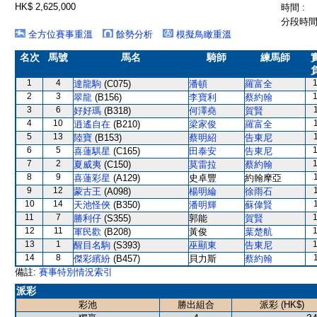
HK$ 2,625,000
時間 :
分段時間 
全方位賽事重溫
餘勢分析
模擬鳥瞰重溫
名次
馬號
馬名
騎師
練馬師
1
4
達龍駒
(C075)
潘頓
羅富全
2
3
翠龍
(B156)
李寶利
蔡約翰
3
6
好好瑪
(B318)
何澤堯
賀賢
4
10
逍遙自在
(B210)
梁家俊
羅富全
5
13
陸寶
(B153)
蔡明紹
告東尼
6
5
喜蓮騏星
(C165)
田泰安
告東尼
7
2
夏威夷
(C150)
莫雷拉
蔡約翰
8
9
喜蓮彩星
(A129)
史卓豐
約翰摩亞
9
12
蒙古王
(A098)
楊明綸
徐雨石
10
14
天池怪俠
(B350)
潘明輝
蘇偉賢
11
7
勝利仔
(S355)
郭能
賀賢
12
11
軍民歡
(B208)
黃俊
葉楚航
13
1
醒目名駒
(S393)
巫顯東
告東尼
14
8
傑彩繽紛
(B457)
貝力斯
蔡約翰
備註:
賽事特別情況索引
派彩
彩池
勝出組合
派彩 (HK$)