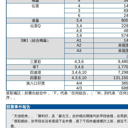
4
34
獨贏
4
14
位置
3
89
6
24
3,4
800
連贏
3,4
229
位置Q
4,6
48
3,6
574
A1
14
3揀1（組合獨贏）
A2
未能
A3
未能
4,3,6
9,480
三重彩
3,4,6
1,770
單T
3,4,6,10
7,298
四連環
4,3,6,10
131,150
四重彩
4/4
385
第八口孖寶
4/3
688
派彩備註：於勝出組合中，「F」代表「任何組合」；「M」則代表「任何
序」。
競賽事件報告
「天池怪俠」、「勝利仔」及「蒙古王」自外檔出閘後均於早段收慢，在馬群
「傑彩繽紛」於早段在沒有遮擋下走外疊，過了千四米處後獲許上前，接近千
疊。