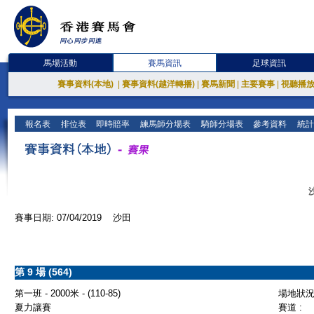
馬場活動
賽馬資訊
足球資訊
賽事資料(本地)
|
賽事資料(越洋轉播)
|
賽馬新聞
|
主要賽事
|
視聽播
報名表
排位表
即時賠率
練馬師分場表
騎師分場表
參考資料
統計
賽事日期: 07/04/2019 沙田
第 9 場 (564)
第一班 - 2000米 - (110-85)
場地狀況 
夏力讓賽
賽道 :