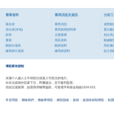
賽事資料
賽馬消息及資訊
分析工
報名表
賽馬消息
速勢能
排位表(本地)
賽馬新聞資料庫
賽日數
賠率
主要賽事
初出馬
賽果
馬匹資料
騎練配
騎師分場表
騎師資料
馬匹搬
練馬師分場表
練馬師資料
貼士指
博彩要有節制
未滿十八歲人士不得投注或進入可投注的地方。
向非法或海外莊家下注，即屬違法，且可被判監禁。
切勿沉迷賭博，如需尋求輔導協助，可致電平和基金熱線1834 633。
常見問題
|
聯絡我們
|
傳媒專用區
|
網頁指南
|
規例
|
提倡有節制博彩
|
私隱