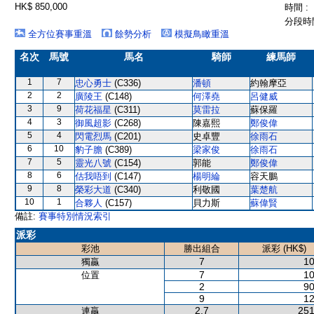
HK$ 850,000
時間 :
分段時間
全方位賽事重溫
餘勢分析
模擬鳥瞰重溫
名次
馬號
馬名
騎師
練馬師
1
7
忠心勇士
(C336)
潘頓
約翰摩亞
2
2
廣陵王
(C148)
何澤堯
呂健威
3
9
荷花福星
(C311)
莫雷拉
蘇保羅
4
3
御風超影
(C268)
陳嘉熙
鄭俊偉
5
4
閃電烈馬
(C201)
史卓豐
徐雨石
6
10
豹子膽
(C389)
梁家俊
徐雨石
7
5
靈光八號
(C154)
郭能
鄭俊偉
8
6
估我唔到
(C147)
楊明綸
容天鵬
9
8
榮彩大道
(C340)
利敬國
葉楚航
10
1
合夥人
(C157)
貝力斯
蘇偉賢
備註:
賽事特別情況索引
派彩
彩池
勝出組合
派彩 (HK$)
7
10
獨贏
7
10
位置
2
90
9
12
2,7
251
連贏