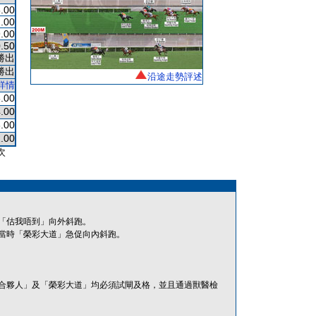
.00
.00
.00
.50
勝出
勝出
沿途走勢評述
詳情
.00
.00
.00
.00
次
「估我唔到」向外斜跑。
當時「榮彩大道」急促向內斜跑。
合夥人」及「榮彩大道」均必須試閘及格，並且通過獸醫檢