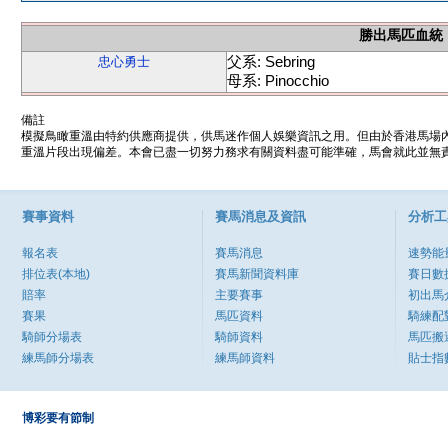
勝出馬匹血統
父系: Sebring
忠心勇士
母系: Pinocchio
備註
模擬鳥瞰重溫由特約供應商提供，供馬迷作個人娛樂資訊之用。但由於香港馬場
重溫片段出現偏差。本會已盡一切努力務求有關資料盡可能準確，馬會就此並無責
賽事資料
賽馬消息及資訊
分析工
報名表
賽馬消息
速勢能
排位表(本地)
賽馬新聞資料庫
賽日數
賠率
主要賽事
初出馬
賽果
馬匹資料
騎練配
騎師分場表
騎師資料
馬匹搬
練馬師分場表
練馬師資料
貼士指
博彩要有節制