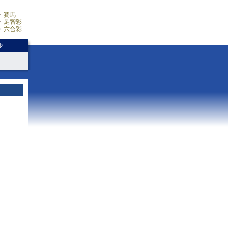
賽馬
足智彩
六合彩
少