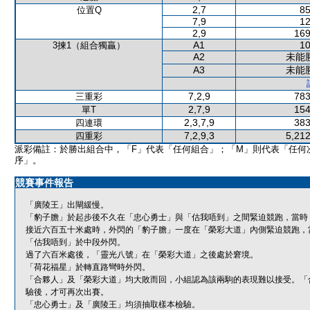
2,7
85
位置Q
7,9
12
2,9
169
A1
10
3揀1（組合獨贏）
A2
未能
A3
未能
7,2,9
783
三重彩
2,7,9
154
單T
2,3,7,9
383
四連環
7,2,9,3
5,212
四重彩
派彩備註：於勝出組合中，「F」代表「任何組合」；「M」則代表「任何
序」。
競賽事件報告
「廣陵王」出閘緩慢。
「豹子膽」於起步後不久在「忠心勇士」與「估我唔到」之間緊迫競跑，當時
接近六百五十米處時，外閃的「豹子膽」一度在「榮彩大道」內側緊迫競跑，
「估我唔到」於中段外閃。
過了六百米處後，「靈光八號」在「榮彩大道」之後處於窘境。
「荷花福星」於轉直路彎時外閃。
「合夥人」及「榮彩大道」均大敗而回，小組認為該兩駒的表現難以接受。「
驗後，才可再次出賽。
「忠心勇士」及「廣陵王」均須抽取樣本檢驗。