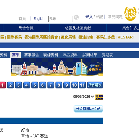
登入
/
登記
常見問題
首頁
English
馬會會員
慈善及社區貢獻
馬會知多
放區
|
國際賽馬
|
香港國際馬匹拍賣會
|
從化馬場
|
投注指南
|
賽馬知多些
|
RESTART
資料
賽果
賽事報告
騎練資料
馬匹資料
試閘結果
賽期表
 :
好地
草地 - "A" 賽道