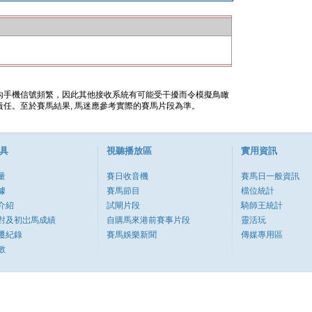
內手機信號頻繁，因此其他接收系統有可能受干擾而令模擬鳥瞰
任。至於賽馬結果, 馬迷應參考實際的賽馬片段為準。
具
視聽播放區
實用資訊
量
賽日收音機
賽馬日一般資訊
據
賽馬節目
檔位統計
介紹
試閘片段
騎師王統計
對及初岀馬成績
自購馬來港前賽事片段
靈活玩
遷紀錄
賽馬娛樂新聞
傳媒專用區
數