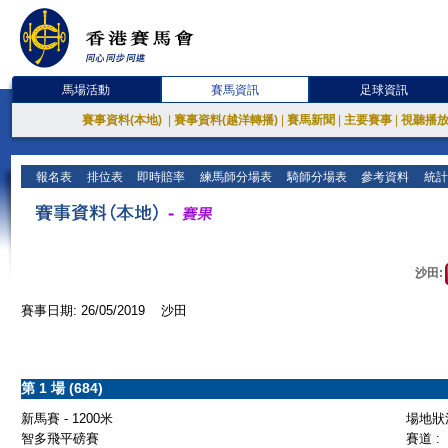
馬場活動
賽馬資訊
足球資訊
賽事資料(本地)
|
賽事資料(越洋轉播)
|
賽馬新聞
|
主要賽事
|
視聽播
報名表
排位表
即時賠率
練馬師分場表
騎師分場表
參考資料
統計
沙田:
賽事日期: 26/05/2019 沙田
第 1 場 (684)
新馬賽 - 1200米
場地狀況
智多飛平磅賽
賽道 :