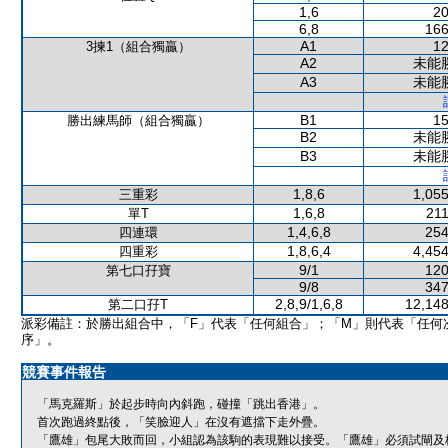
1,6
20
6,8
166
A1
12
3揀1（組合獨贏）
A2
未能
A3
未能
B1
15
勝出練馬師（組合獨贏）
B2
未能
B3
未能
1,8,6
1,055
三重彩
1,6,8
211
單T
1,4,6,8
254
四連環
1,8,6,4
4,454
四重彩
9/1
120
第七口孖寶
9/8
347
2,8,9/1,6,8
12,148
第二口孖T
派彩備註：於勝出組合中，「F」代表「任何組合」；「M」則代表「任何
序」。
競賽事件報告
「馬克羅斯」於起步時向內斜跑，碰撞「跳出香港」。
首次跑過終點後，「笑臉迎人」在沒有遮擋下走外疊。
「鷹雄」包尾大敗而回，小組認為該駒的表現難以接受。「鷹雄」必須試閘及