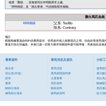
檢查「鷹雄」，並無發現任何明顯異常之處。
「時時精綵」及「跳出香港」均須抽取樣本檢驗。
勝出馬匹血統
父系: Teofilo
時時精綵
母系: Contrary
備註
模擬鳥瞰重溫由特約供應商提供，供馬迷作個人娛樂資訊之用。但由於香港馬場
重溫片段出現偏差。本會已盡一切努力務求有關資料盡可能準確，馬會就此並無責
賽事資料
賽馬消息及資訊
分析工
報名表
賽馬消息
速勢能
排位表(本地)
賽馬新聞資料庫
賽日數
賠率
主要賽事
初出馬
賽果
馬匹資料
騎練配
騎師分場表
騎師資料
馬匹搬
練馬師分場表
練馬師資料
貼士指