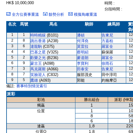
HK$ 10,000,000
時間 :
分段時間 :
全方位賽事重溫
餘勢分析
模擬鳥瞰重溫
名次
馬號
馬名
騎師
練馬師
實
負
1
1
12
時時精綵
(B101)
潘頓
告東尼
2
8
12
跳出香港
(A238)
何澤堯
方嘉柏
3
6
12
達龍駒
(C075)
莫雷拉
羅富全
4
4
12
巴基之星
(V325)
蔡明紹
蘇保羅
5
2
12
歡樂之光
(B236)
麥道朗
羅富全
6
9
12
蒙古王
(A098)
李寶利
徐雨石
7
3
12
馬克羅斯
(A066)
田泰安
告東尼
8
7
12
笑臉迎人
(C832)
服部茂史
田中淳司
9
5
12
鷹雄
(A093)
郭能
約翰摩亞
備註:
賽事特別情況索引
派彩
彩池
勝出組合
派彩 (HK$)
1
15
獨贏
1
10
位置
8
58
6
18
1,8
220
連贏
1,8
69
位置Q