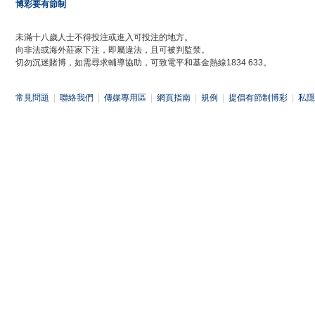
博彩要有節制
未滿十八歲人士不得投注或進入可投注的地方。
向非法或海外莊家下注，即屬違法，且可被判監禁。
切勿沉迷賭博，如需尋求輔導協助，可致電平和基金熱線1834 633。
常見問題
|
聯絡我們
|
傳媒專用區
|
網頁指南
|
規例
|
提倡有節制博彩
|
私隱