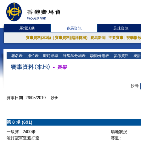
馬場活動
賽馬資訊
足球資訊
賽事資料(本地)
|
賽事資料(越洋轉播)
|
賽馬新聞
|
主要賽事
|
視聽播
報名表
排位表
即時賠率
練馬師分場表
騎師分場表
參考資料
統計
沙田:
賽事日期: 26/05/2019 沙田
第 8 場 (691)
一級賽 - 2400米
場地狀況 :
渣打冠軍暨遮打盃
賽道 :