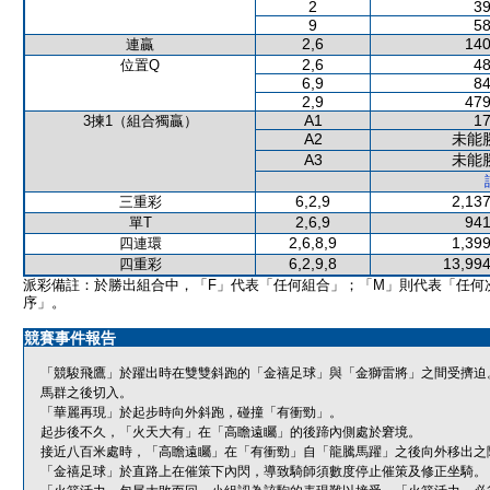
2
39
9
58
2,6
140
連贏
2,6
48
位置Q
6,9
84
2,9
479
A1
17
3揀1（組合獨贏）
A2
未能
A3
未能
6,2,9
2,137
三重彩
2,6,9
941
單T
2,6,8,9
1,399
四連環
6,2,9,8
13,994
四重彩
派彩備註：於勝出組合中，「F」代表「任何組合」；「M」則代表「任何
序」。
競賽事件報告
「競駿飛鷹」於躍出時在雙雙斜跑的「金禧足球」與「金獅雷將」之間受擠迫
馬群之後切入。
「華麗再現」於起步時向外斜跑，碰撞「有衝勁」。
起步後不久，「火天大有」在「高瞻遠矚」的後蹄內側處於窘境。
接近八百米處時，「高瞻遠矚」在「有衝勁」自「龍騰馬躍」之後向外移出之
「金禧足球」於直路上在催策下內閃，導致騎師須數度停止催策及修正坐騎。