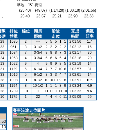
草地 - "B" 賽道
(25.40)
(49.07)
(1:14.28)
(1:38.18)
(2:01.56)
25.40
23.67
25.21
23.90
23.38
:
實際
排位
檔位
頭馬
沿途
完成
獨贏
負磅
體重
距離
走位
時間
賠率
129
1085
2
---
5
5
5
1
1
2:01.56
1.7
133
961
3
3-1/2
2
2
2
2
2
2:02.12
16
118
1084
7
3-3/4
8
8
8
7
3
2:02.17
30
124
1053
4
3-3/4
6
6
6
5
4
2:02.18
20
113
1022
9
4
9
9
9
8
5
2:02.19
14
131
1129
6
6-1/4
7
7
7
10
6
2:02.57
31
133
1016
5
6-1/2
3
3
3
4
7
2:02.61
14
128
1008
11
8-1/2
10
10
10
9
8
2:02.91
105
132
1194
8
10-1/2
1
1
1
3
9
2:03.24
4.9
128
1209
10
11
11
11
11
11
10
2:03.33
9.6
110
1175
1
22
4
4
4
6
11
2:05.09
69
賽事沿途走位圖片
.50
.10