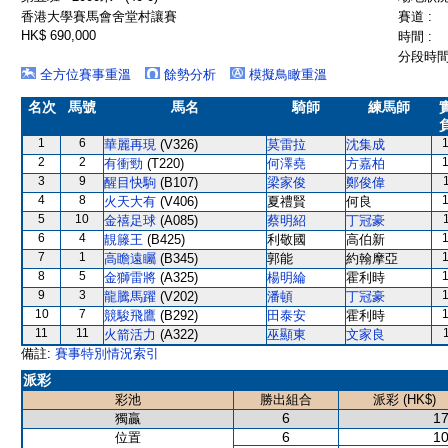
香港大學賽馬會舍堂村讓賽
賽道 :
HK$ 690,000
時間 :
分段時間 
全方位賽事重溫
餘勢分析
模擬鳥瞰重溫
名次
馬號
馬名
騎師
練馬師
1
6
華麗再現
(V326)
莫雷拉
沈集成
2
2
有衝勁
(T220)
何澤堯
方嘉柏
3
9
醒目快駒
(B107)
梁家俊
鄭俊偉
4
8
火天大有
(V406)
夏禮賢
何良
5
10
金禧足球
(A085)
蔡明紹
丁冠豪
6
4
靚籐王
(B425)
利敬國
高伯新
7
1
高瞻遠矚
(B345)
郭能
約翰摩亞
8
5
金獅雷將
(A325)
楊明綸
霍利時
9
3
龍騰馬躍
(V202)
潘頓
丁冠豪
10
7
競駿飛鷹
(B292)
田泰安
霍利時
11
11
火箭活力
(A322)
巫顯東
文家良
備註:
賽事特別情況索引
派彩
彩池
勝出組合
派彩 (HK$)
6
17
獨贏
6
10
位置