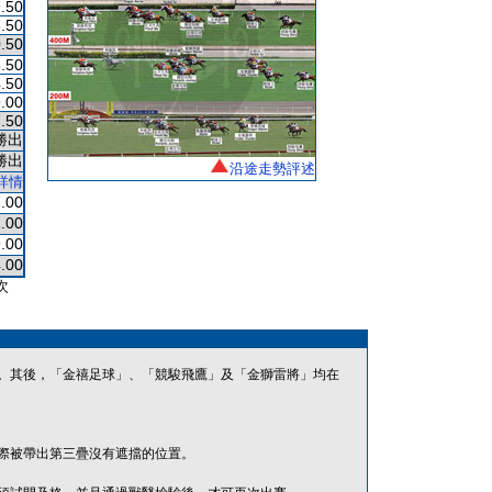
.50
.50
.50
.50
.50
.00
.50
勝出
勝出
沿途走勢評述
詳情
.00
.00
.00
.00
次
。其後，「金禧足球」、「競駿飛鷹」及「金獅雷將」均在
際被帶出第三疊沒有遮擋的位置。