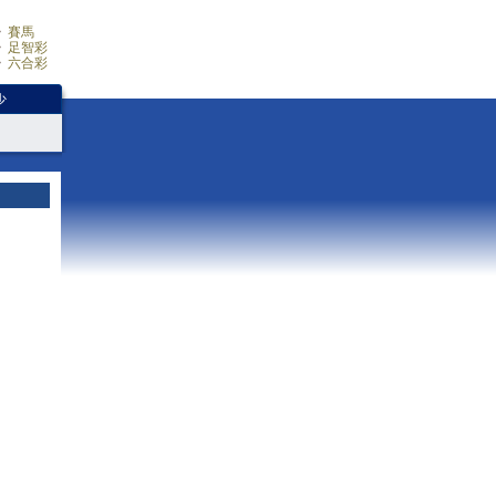
賽馬
足智彩
六合彩
少