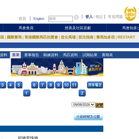
登入
/
登記
常見問題
首頁
English
馬會會員
慈善及社區貢獻
馬會知多
放區
|
國際賽馬
|
香港國際馬匹拍賣會
|
從化馬場
|
投注指南
|
賽馬知多些
|
RESTART
資料
賽果
賽事報告
騎練資料
馬匹資料
試閘結果
賽期表
:
好地至快地