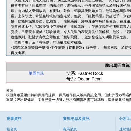
「火箭活力」包尾大敗而回，小組認為該駒的表現難以接受。「火箭活力」必
被查詢有關「龍騰馬躍」的表現時，潘頓表示，他按照策騎指示於早段讓坐騎
躍」向內移入至領放馬「有衝勁」外側，坐騎其後開始搶口，他認為他須與坐
躍」上前領放，希望坐騎較能穩定走勢。他說，「龍騰馬躍」於趨近千二米處
快，他能夠減慢步速。他續說，「龍騰馬躍」於轉直路彎時須受催策，在直路
賽事步速太快。獸醫於賽後立即檢查「龍騰馬躍」，並無發現任何明顯異常之
賽後，田泰安未能就「競駿飛鷹」令人失望的表現提供任何解釋。他說，「競
應能做到。獸醫於賽後立即檢查「競駿飛鷹」，並無發現任何明顯異常之處。
「華麗再現」及「有衝勁」均須抽取樣本檢驗。
<3/6/2019 獸醫報告增補>主任獸醫（賽事管制）報告謂，「華麗再現」
再次出賽。
勝出馬匹血統
父系: Fastnet Rock
華麗再現
母系: Ocean Pearl
備註
模擬鳥瞰重溫由特約供應商提供，供馬迷作個人娛樂資訊之用。但由於香港馬場
重溫片段出現偏差。本會已盡一切努力務求有關資料盡可能準確，馬會就此並無責
賽事資料
賽馬消息及資訊
分析工
報名表
賽馬消息
速勢能