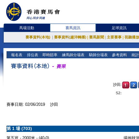
馬場活動
賽馬資訊
足球資訊
賽事資料(本地)
|
賽事資料(越洋轉播)
|
賽馬新聞
|
主要賽事
|
視聽播
報名表
排位表
即時賠率
練馬師分場表
騎師分場表
參考資料
統計
沙田:
S2:
賽事日期: 02/06/2019 沙田
第 1 場 (703)
第五班 - 2000米 - (40-0)
場地狀況 