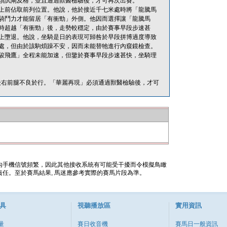
須試閘及格，並且通過獸醫檢驗後，才可再次出賽。
上前佔取前列位置。他說，他於接近千七米處時將「龍騰馬
騎鬥力才能留居「有衝勁」外側。他因而選擇讓「龍騰馬
時超越「有衝勁」後，走勢較穩定，由於賽事早段步速甚
上墮退。他說，坐騎是日的表現可歸咎於早段拼博過度導致
處，但由於該駒煩躁不安，因而未能替牠進行內窺鏡檢查。
駿飛鷹」全程未能加速，但鑒於賽事早段步速甚快，坐騎理
於賽後右前腿不良於行。「華麗再現」必須通過獸醫檢驗後，才可
內手機信號頻繁，因此其他接收系統有可能受干擾而令模擬鳥瞰
任。至於賽馬結果, 馬迷應參考實際的賽馬片段為準。
具
視聽播放區
實用資訊
量
賽日收音機
賽馬日一般資訊