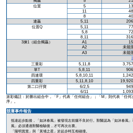
5
21
獨贏
5
13
位置
11
48
8
40
5,11
206
連贏
5,11
77
位置Q
5,8
72
8,11
316
A1
15
3揀1（組合獨贏）
A2
未能
A3
未能
5,11,8
3,757
三重彩
5,8,11
906
單T
5,8,10,11
1,242
四連環
5,11,8,10
19,920
四重彩
6/2,5
949
第二口孖寶
6/11
1,093
派彩備註：於勝出組合中，「F」代表「任何組合」；「M」則代表「任何
序」。
競賽事件報告
抵達起步點後，「如沐春風」被發現左前腿不良於行。獸醫認為「如沐春風」
風」必須通過獸醫檢驗後，才可再次出賽。
「陽明賞賞」與「黃埔之星」於起步時互相碰撞。