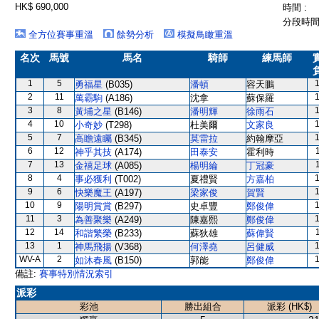
HK$ 690,000
時間 :
分段時間 
全方位賽事重溫
餘勢分析
模擬鳥瞰重溫
名次
馬號
馬名
騎師
練馬師
1
5
勇福星
(B035)
潘頓
容天鵬
2
11
萬霸駒
(A186)
沈拿
蘇保羅
3
8
黃埔之星
(B146)
潘明輝
徐雨石
4
10
小奇妙
(T298)
杜美爾
文家良
5
7
高瞻遠矚
(B345)
莫雷拉
約翰摩亞
6
12
神乎其技
(A174)
田泰安
霍利時
7
13
金禧足球
(A085)
楊明綸
丁冠豪
8
4
事必獲利
(T002)
夏禮賢
方嘉柏
9
6
快樂魔王
(A197)
梁家俊
賀賢
10
9
陽明賞賞
(B297)
史卓豐
鄭俊偉
11
3
為善聚樂
(A249)
陳嘉熙
鄭俊偉
12
14
和諧繁榮
(B233)
蘇狄雄
蘇偉賢
13
1
神馬飛揚
(V368)
何澤堯
呂健威
WV-A
2
如沐春風
(B150)
郭能
鄭俊偉
備註:
賽事特別情況索引
派彩
彩池
勝出組合
派彩 (HK$)