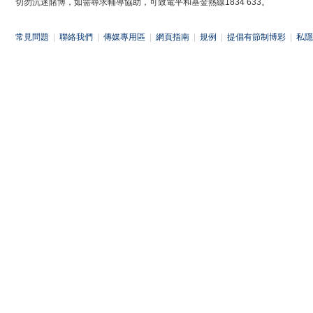
切勿沉迷賭博，如需尋求輔導協助，可致電平和基金熱線1834 633。
常見問題
|
聯絡我們
|
傳媒專用區
|
網頁指南
|
規例
|
提倡有節制博彩
|
私隱