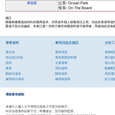
父系: Ocean Park
勇福星
母系: On The Board
備註
模擬鳥瞰重溫由特約供應商提供，供馬迷作個人娛樂資訊之用。但由於香港馬場
重溫片段出現偏差。本會已盡一切努力務求有關資料盡可能準確，馬會就此並無責
賽事資料
賽馬消息及資訊
分析工
報名表
賽馬消息
速勢能
排位表(本地)
賽馬新聞資料庫
賽日數
賠率
主要賽事
初出馬
賽果
馬匹資料
騎練配
騎師分場表
騎師資料
馬匹搬
練馬師分場表
練馬師資料
貼士指
博彩要有節制
未滿十八歲人士不得投注或進入可投注的地方。
向非法或海外莊家下注，即屬違法，且可被判監禁。