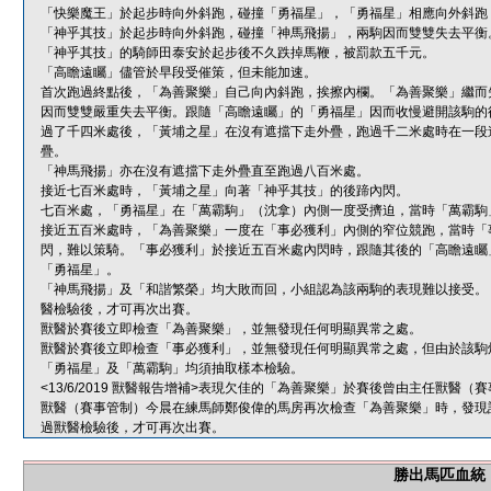
「快樂魔王」於起步時向外斜跑，碰撞「勇福星」，「勇福星」相應向外斜跑
「神乎其技」於起步時向外斜跑，碰撞「神馬飛揚」，兩駒因而雙雙失去平衡
「神乎其技」的騎師田泰安於起步後不久跌掉馬鞭，被罰款五千元。
「高瞻遠矚」儘管於早段受催策，但未能加速。
首次跑過終點後，「為善聚樂」自己向內斜跑，挨擦內欄。「為善聚樂」繼而
因而雙雙嚴重失去平衡。跟隨「高瞻遠矚」的「勇福星」因而收慢避開該駒的
過了千四米處後，「黃埔之星」在沒有遮擋下走外疊，跑過千二米處時在一段
疊。
「神馬飛揚」亦在沒有遮擋下走外疊直至跑過八百米處。
接近七百米處時，「黃埔之星」向著「神乎其技」的後蹄內閃。
七百米處，「勇福星」在「萬霸駒」（沈拿）內側一度受擠迫，當時「萬霸駒
接近五百米處時，「為善聚樂」一度在「事必獲利」內側的窄位競跑，當時「
閃，難以策騎。「事必獲利」於接近五百米處內閃時，跟隨其後的「高瞻遠矚
「勇福星」。
「神馬飛揚」及「和諧繁榮」均大敗而回，小組認為該兩駒的表現難以接受。
醫檢驗後，才可再次出賽。
獸醫於賽後立即檢查「為善聚樂」，並無發現任何明顯異常之處。
獸醫於賽後立即檢查「事必獲利」，並無發現任何明顯異常之處，但由於該駒
「勇福星」及「萬霸駒」均須抽取樣本檢驗。
<13/6/2019 獸醫報告增補>表現欠佳的「為善聚樂」於賽後曾由主任獸
獸醫（賽事管制）今晨在練馬師鄭俊偉的馬房再次檢查「為善聚樂」時，發現
過獸醫檢驗後，才可再次出賽。
勝出馬匹血統