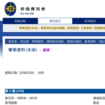
馬場活動
賽馬資訊
足球資訊
賽事資料(本地)
|
賽事資料(越洋轉播)
|
賽馬新聞
|
主要賽事
|
視聽播
報名表
排位表
即時賠率
練馬師分場表
騎師分場表
參考資料
統計
賽事日期: 12/06/2019 沙田
第 3 場 (734)
第五班 - 1800米 - (40-0)
場地狀況 
東灣讓賽
賽道 :