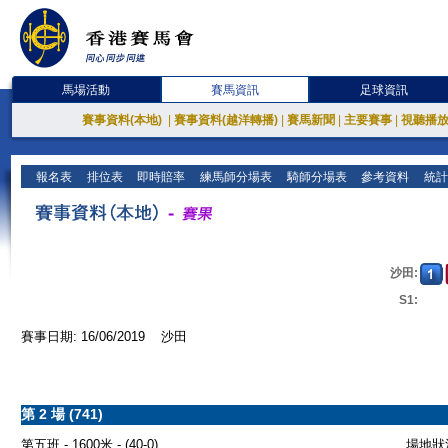
馬場活動
賽馬資訊
足球資訊
賽事資料(本地)
|
賽事資料(越洋轉播)
|
賽馬新聞
|
主要賽事
|
視聽播
報名表
排位表
即時賠率
練馬師分場表
騎師分場表
參考資料
統計
沙田:
S1:
賽事日期: 16/06/2019 沙田
第 2 場 (741)
第五班 - 1600米 - (40-0)
場地狀況