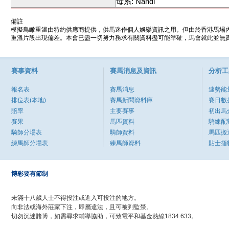
母系: Nandi
備註
模擬鳥瞰重溫由特約供應商提供，供馬迷作個人娛樂資訊之用。但由於香港馬場
重溫片段出現偏差。本會已盡一切努力務求有關資料盡可能準確，馬會就此並無責
賽事資料
賽馬消息及資訊
分析工
報名表
賽馬消息
速勢能
排位表(本地)
賽馬新聞資料庫
賽日數
賠率
主要賽事
初出馬
賽果
馬匹資料
騎練配
騎師分場表
騎師資料
馬匹搬
練馬師分場表
練馬師資料
貼士指
博彩要有節制
未滿十八歲人士不得投注或進入可投注的地方。
向非法或海外莊家下注，即屬違法，且可被判監禁。
切勿沉迷賭博，如需尋求輔導協助，可致電平和基金熱線1834 633。