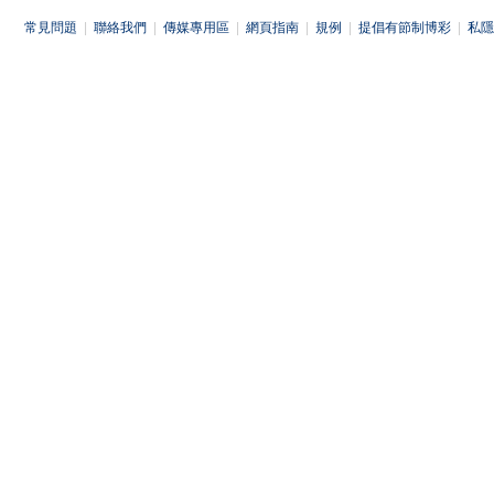
常見問題
|
聯絡我們
|
傳媒專用區
|
網頁指南
|
規例
|
提倡有節制博彩
|
私隱