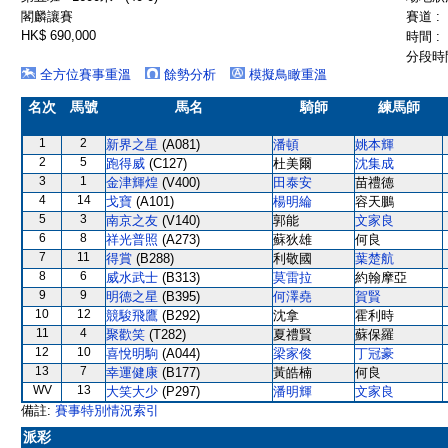
閣麟讓賽
賽道 :
HK$ 690,000
時間 :
分段時間
全方位賽事重溫
餘勢分析
模擬鳥瞰重溫
名次
馬號
馬名
騎師
練馬師
1
2
新界之星
(A081)
潘頓
姚本輝
2
5
跑得威
(C127)
杜美爾
沈集成
3
1
金津輝煌
(V400)
田泰安
苗禮德
4
14
戈寶
(A101)
楊明綸
容天鵬
5
3
南京之友
(V140)
郭能
文家良
6
8
祥光普照
(A273)
蘇狄雄
何良
7
11
得賞
(B288)
利敬國
葉楚航
8
6
威水武士
(B313)
莫雷拉
約翰摩亞
9
9
明德之星
(B395)
何澤堯
賀賢
10
12
競駿飛鷹
(B292)
沈拿
霍利時
11
4
聚歡笑
(T282)
夏禮賢
蘇保羅
12
10
喜悅明駒
(A044)
梁家俊
丁冠豪
13
7
幸運健康
(B177)
黃皓楠
何良
WV
13
大笑大少
(P297)
潘明輝
文家良
備註:
賽事特別情況索引
派彩