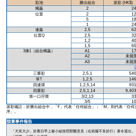
彩池
勝出組合
派彩 (HK$)
2
24
獨贏
2
12
位置
5
18
1
24
2,5
62
連贏
2,5
32
位置Q
1,2
40
1,5
65
A1
17
3揀1（組合獨贏）
A2
未能
A3
未能
2,5,1
540
三重彩
1,2,5
146
單T
1,2,5,14
931
四連環
2,5,1,14
9,403
四重彩
3/2,13
33
第一口孖寶
3/5
10
派彩備註：於勝出組合中，「F」代表「任何組合」；「M」則代表「任何
序」。
競賽事件報告
「大笑大少」於賽日早上被小組按照獸醫意見（右前腿不良於行）著令退出。