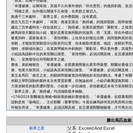
「得賞」出閘十分緩慢。
「幸運健康」出閘笨拙，其後不久向著外側的「祥光普照」的後蹄斜跑，並且
「明德之星」自外檔出閘後不久收慢，在馬群之後切入。
跑過千三米處時，「新界之星」在外疊競跑，沒有遮擋。
接近九百五十米處時，「得賞」推進至靠近「跑得威」的後蹄競跑，因而收慢
趨近三百米處時在一段短途程上，「跑得威」在漸呈疲態的「聚歡笑」之後受
練馬師容天鵬告知小組，鑒於是賽並無明顯的領放馬，而「戈寶」排在外檔出
被查詢時，梁家俊表示，「喜悅明駒」上仗排在好檔位出閘，因而能夠居於前
坐騎，才能按照策騎指示佔取前列位置，但未能取得遮擋。他說，坐騎於早段
側時，坐騎傾向搶口，在直路彎被向外斜跑的「聚歡笑」帶出更外疊，其後對
小組認為該駒今仗的表現難以接受。「喜悅明駒」必須試閘及格，並且通過獸
駒」，並無發現任何明顯異常之處。
賽後，黃皓楠報告，「幸運健康」在競賽期間發出異常呼吸聲。獸醫於賽後立
康」包尾大敗而回，小組認為其表現難以接受。「幸運健康」必須試閘及格，
第五名馬匹「南京之友」的騎師郭能被查詢有關他於末段的騎法。考慮了有關
坐騎之舉對該駒的最終名次有實質影響，但無論如何，小組仍嚴厲譴責郭能，
力策坐騎至終點而遭到警告。小組進一步告誡他，若他被裁定未有力策坐騎至
「新界之星」及「跑得威」均須抽取樣本檢驗。
<17/6/2019 獸醫報告增補>騎師黃皓楠於賽後報告，「幸運健康」在競
該駒患有「喘鳴症」。主任獸醫（賽事管制）今晨在練馬師何良的馬房再次檢
件報告所述，「幸運健康」必須試閘及格，並且通過獸醫檢驗後，才可再次出
勝出馬匹血統
父系: Exceed And Excel
新界之星