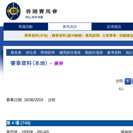
馬場活動
賽馬資訊
足球資訊
賽事資料(本地)
|
賽事資料(越洋轉播)
|
賽馬新聞
|
主要賽事
|
視聽播
報名表
排位表
即時賠率
練馬師分場表
騎師分場表
參考資料
統計
沙田:
S1:
賽事日期: 16/06/2019 沙田
第 4 場 (743)
第四班 - 1600米 - (60-40)
場地狀況