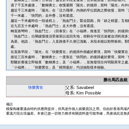
「數糊勇士」出閘十分笨拙，儘管於早段受催策，但未能加速，居馬群後列。
過了千五米處後，「數糊勇士」收慢避開「陽光」的後蹄，當時「陽光」向外
趨近千三米處時，「陽光」在「活力飛彈」內側的窄位競跑之際收慢，當時「
千一米處，「快閃的」走外疊，沒有遮擋。
趨近一千米處時在一段途程上，「熱血鬥士」緊迫競跑，與「錶之精靈」互相
近九百五十米處時，「熱血鬥士」走大外疊，沒有遮擋。
轉直路彎時，「熱血鬥士」（田泰安）在「小福將」推進至「快閃的」的後蹄
「熱血鬥士」出閘緩慢後須受催策以追回失地，坐騎在中段沿途被迫消耗很多
為甚。他說，「熱血鬥士」入直路後不久便已洩氣，末段未能以勁勢衝刺。獸
處。
在直路早段，「陽光」在「快樂實在」的後蹄外側處於窘境，當時「快樂實在
接近三百米處時，「數糊勇士」一度靠近「快閃的」的後蹄處於窘境，當時「
獸醫於賽後立即檢查「數糊勇士」及「小福將」，並無發現任何明顯異常之處
「小福將」、「快樂實在」及「精簡最好」均須抽取樣本檢驗。
勝出馬匹血統
父系: Savabeel
快樂實在
母系: Kim Possible
備註
模擬鳥瞰重溫由特約供應商提供，供馬迷作個人娛樂資訊之用。但由於香港馬場
重溫片段出現偏差。本會已盡一切努力務求有關資料盡可能準確，馬會就此並無責