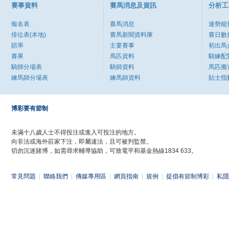
賽事資料
賽馬消息及資訊
分析工
報名表
賽馬消息
速勢能
排位表(本地)
賽馬新聞資料庫
賽日數
賠率
主要賽事
初出馬
賽果
馬匹資料
騎練配
騎師分場表
騎師資料
馬匹搬
練馬師分場表
練馬師資料
貼士指
博彩要有節制
未滿十八歲人士不得投注或進入可投注的地方。
向非法或海外莊家下注，即屬違法，且可被判監禁。
切勿沉迷賭博，如需尋求輔導協助，可致電平和基金熱線1834 633。
常見問題
|
聯絡我們
|
傳媒專用區
|
網頁指南
|
規例
|
提倡有節制博彩
|
私隱