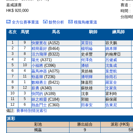
嘉咸讓賽
賽道 :
HK$ 920,000
時間 :
分段時間
全方位賽事重溫
餘勢分析
模擬鳥瞰重溫
名次
馬號
馬名
騎師
練馬師
1
9
快樂實在
(A152)
莫雷拉
容天鵬
2
7
精簡最好
(B464)
楊明綸
姚本輝
3
8
活力飛彈
(B322)
史卓豐
約翰摩亞
4
2
陽光
(A371)
何澤堯
呂健威
5
10
小福將
(C096)
潘頓
沈集成
6
4
贏馬神器
(A075)
黃皓楠
葉楚航
7
11
勁嘉輝
(T236)
潘明輝
徐雨石
8
1
數糊勇士
(B421)
陳嘉熙
羅富全
9
12
薪勇
(A340)
蘇狄雄
文家良
10
3
快閃的
(A189)
沈拿
霍利時
11
5
錶之精靈
(C184)
郭能
蘇保羅
12
6
熱血鬥士
(C360)
田泰安
告東尼
備註:
賽事特別情況索引
派彩
彩池
勝出組合
派彩 (HK$)
9
58
獨贏