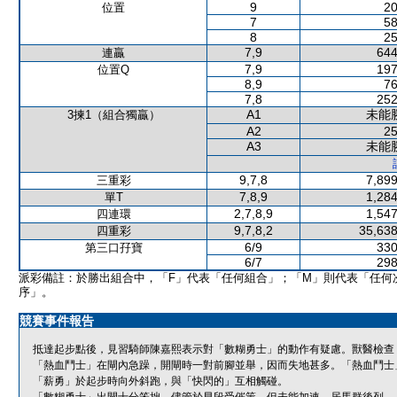
9
20
位置
7
58
8
25
7,9
644
連贏
7,9
197
位置Q
8,9
76
7,8
252
A1
未能
3揀1（組合獨贏）
A2
25
A3
未能
9,7,8
7,899
三重彩
7,8,9
1,284
單T
2,7,8,9
1,547
四連環
9,7,8,2
35,638
四重彩
6/9
330
第三口孖寶
6/7
298
派彩備註：於勝出組合中，「F」代表「任何組合」；「M」則代表「任何
序」。
競賽事件報告
抵達起步點後，見習騎師陳嘉熙表示對「數糊勇士」的動作有疑慮。獸醫檢查
「熱血鬥士」在閘內急躁，開閘時一對前腳並舉，因而失地甚多。「熱血鬥士
「薪勇」於起步時向外斜跑，與「快閃的」互相觸碰。