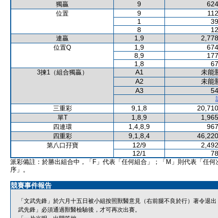
9
624
獨贏
9
112
位置
1
39
8
12
1,9
2,778
連贏
1,9
674
位置Q
8,9
177
1,8
67
A1
未能
3揀1（組合獨贏）
A2
未能
A3
54
9,1,8
20,710
三重彩
1,8,9
1,965
單T
1,4,8,9
967
四連環
9,1,8,4
46,220
四重彩
12/9
2,492
第八口孖寶
12/1
78
派彩備註：於勝出組合中，「F」代表「任何組合」；「M」則代表「任何
序」。
競賽事件報告
「文武先鋒」於六月十五日被小組按照獸醫意見（右前腿不良於行）著令退出
武先鋒」必須通過獸醫檢驗後，才可再次出賽。