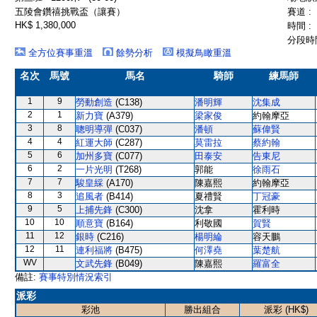
五陵會鑽禧挑戰盃（讓賽）
賽道 :
HK$ 1,380,000
時間 :
分段時間
全方位賽事重溫
餘勢分析
模擬鳥瞰重溫
名次
馬號
馬名
騎師
練馬師
1
9
勞動創造
(C138)
潘明輝
沈集成
2
1
新力寶
(A379)
梁家俊
約翰摩亞
3
8
聰明導彈
(C037)
潘頓
蘇偉賢
4
4
紅運大師
(C287)
莫雷拉
蔡約翰
5
6
加州多寶
(C077)
田泰安
告東尼
6
2
一片光明
(T268)
郭能
徐雨石
7
7
駿皇綵
(A170)
陳嘉熙
約翰摩亞
8
3
追風者
(B414)
夏禮賢
丁冠豪
9
5
上捕先鋒
(C300)
沈拿
霍利時
10
10
順意寶
(B164)
利敬國
賀賢
11
12
銀時
(C216)
楊明綸
容天鵬
12
11
連利福將
(B475)
何澤堯
葉楚航
WV
文武先鋒
(B049)
陳嘉熙
羅富全
備註:
賽事特別情況索引
派彩
彩池
勝出組合
派彩 (HK$)