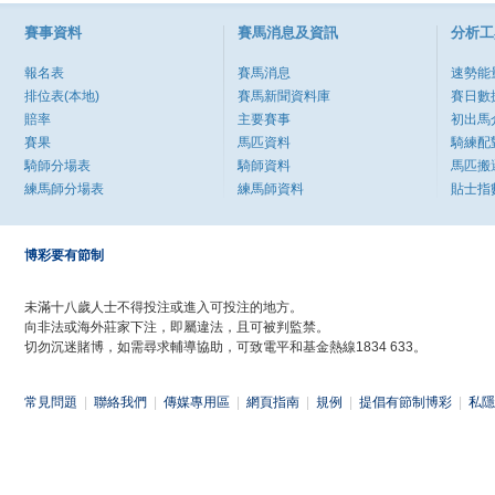
賽事資料
賽馬消息及資訊
分析工
報名表
賽馬消息
速勢能
排位表(本地)
賽馬新聞資料庫
賽日數
賠率
主要賽事
初出馬
賽果
馬匹資料
騎練配
騎師分場表
騎師資料
馬匹搬
練馬師分場表
練馬師資料
貼士指
博彩要有節制
未滿十八歲人士不得投注或進入可投注的地方。
向非法或海外莊家下注，即屬違法，且可被判監禁。
切勿沉迷賭博，如需尋求輔導協助，可致電平和基金熱線1834 633。
常見問題
|
聯絡我們
|
傳媒專用區
|
網頁指南
|
規例
|
提倡有節制博彩
|
私隱