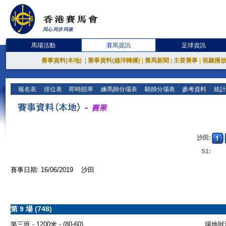
馬場活動
賽馬資訊
足球資訊
賽事資料(本地)
|
賽事資料(越洋轉播)
|
賽馬新聞
|
主要賽事
|
視聽播
報名表
排位表
即時賠率
練馬師分場表
騎師分場表
參考資料
統計
沙田:
S1:
賽事日期: 16/06/2019 沙田
第 9 場 (748)
第三班 - 1200米 - (80-60)
場地狀況