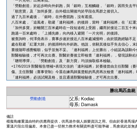
「一片光明」出閘笨拙。
「勞動創造」於起步時向外斜跑，與「銀時」互相觸碰，「銀時」因而失去平
「順意寶」及「加州多寶」自外檔出閘後均於早段在馬群之後切入。
過了九百米處後，「銀時」在外疊競跑，沒有遮擋。
八百米處，「追風者」勒避「連利福將」的後蹄，當時「連利福將」在「紅運
「加州多寶」於離開三百米處時在一段短途程上受困，繼而於接近二百五十米
跑過一百米處時，「上捕先鋒」向內移入避開「一片光明」的後蹄。
被查詢時，何澤堯表示，賽事步速於接近八百米處減慢時，由於競跑經驗不足
處在勒避「紅運大師」的後蹄時向外斜跑。他說，坐騎其後似乎失去信心，末
賽後隨即感覺暢順，似乎並無不妥。「連利福將」上仗勝出，小組認為該駒今
獸醫檢驗後，才可再次出賽。獸醫於賽後立即檢查「連利福將」，發現該駒右
「聰明導彈」、「勞動創造」及「新力寶」均須抽取樣本檢驗。
<17/6/2019 獸醫報告增補>表現欠佳的「連利福將」於賽後曾由主任獸
傷。主任獸醫（賽事管制）今晨在練馬師葉楚航的馬房再次檢查「連利福將」
「連利福將」必須試閘及格，並且通過獸醫檢驗後，才可再次出賽。
勝出馬匹血統
父系: Kodiac
勞動創造
母系: Damask
備註
模擬鳥瞰重溫由特約供應商提供，供馬迷作個人娛樂資訊之用。但由於香港馬場
重溫片段出現偏差。本會已盡一切努力務求有關資料盡可能準確，馬會就此並無責