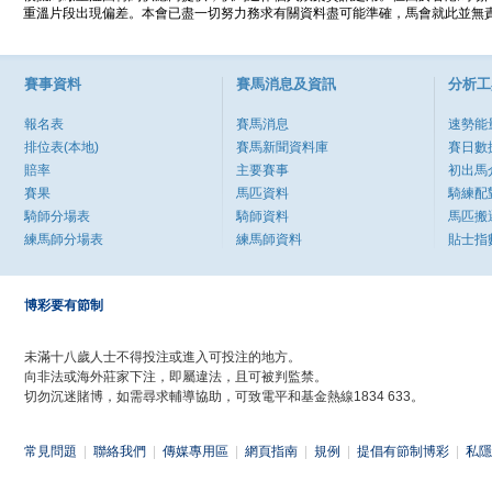
重溫片段出現偏差。本會已盡一切努力務求有關資料盡可能準確，馬會就此並無責
賽事資料
賽馬消息及資訊
分析工
報名表
賽馬消息
速勢能
排位表(本地)
賽馬新聞資料庫
賽日數
賠率
主要賽事
初出馬
賽果
馬匹資料
騎練配
騎師分場表
騎師資料
馬匹搬
練馬師分場表
練馬師資料
貼士指
博彩要有節制
未滿十八歲人士不得投注或進入可投注的地方。
向非法或海外莊家下注，即屬違法，且可被判監禁。
切勿沉迷賭博，如需尋求輔導協助，可致電平和基金熱線1834 633。
常見問題
|
聯絡我們
|
傳媒專用區
|
網頁指南
|
規例
|
提倡有節制博彩
|
私隱