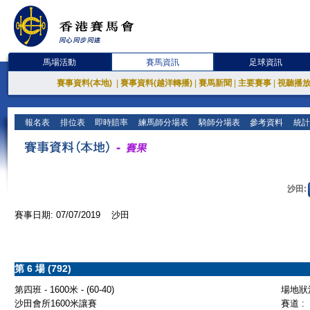
馬場活動
賽馬資訊
足球資訊
賽事資料(本地)
|
賽事資料(越洋轉播)
|
賽馬新聞
|
主要賽事
|
視聽播
報名表
排位表
即時賠率
練馬師分場表
騎師分場表
參考資料
統計
沙田:
賽事日期: 07/07/2019 沙田
第 6 場 (792)
第四班 - 1600米 - (60-40)
場地狀況
沙田會所1600米讓賽
賽道 :