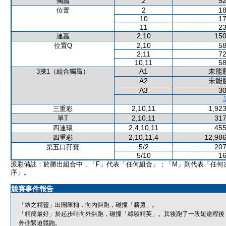
2
52
獨贏
2
18
位置
10
17
11
23
2,10
150
連贏
2,10
58
位置Q
2,11
72
10,11
58
A1
未能
3揀1（組合獨贏）
A2
未能
A3
30
2,10,11
1,923
三重彩
2,10,11
317
單T
2,4,10,11
455
四連環
2,10,11,4
12,986
四重彩
5/2
207
第五口孖寶
5/10
16
派彩備註：於勝出組合中，「F」代表「任何組合」；「M」則代表「任何
序」。
競賽事件報告
「錶之精靈」出閘笨拙，向內斜跑，碰撞「薪勇」。
「精簡最好」於起步時向外斜跑，碰撞「綠駿精英」。其後跑了一段短途程後
外側緊迫競跑。