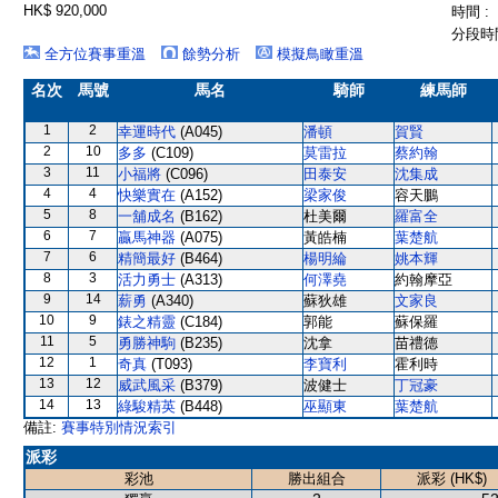
HK$ 920,000
時間 :
分段時間
全方位賽事重溫
餘勢分析
模擬鳥瞰重溫
名次
馬號
馬名
騎師
練馬師
1
2
幸運時代
(A045)
潘頓
賀賢
2
10
多多
(C109)
莫雷拉
蔡約翰
3
11
小福將
(C096)
田泰安
沈集成
4
4
快樂實在
(A152)
梁家俊
容天鵬
5
8
一舖成名
(B162)
杜美爾
羅富全
6
7
贏馬神器
(A075)
黃皓楠
葉楚航
7
6
精簡最好
(B464)
楊明綸
姚本輝
8
3
活力勇士
(A313)
何澤堯
約翰摩亞
9
14
薪勇
(A340)
蘇狄雄
文家良
10
9
錶之精靈
(C184)
郭能
蘇保羅
11
5
勇勝神駒
(B235)
沈拿
苗禮德
12
1
奇真
(T093)
李寶利
霍利時
13
12
威武風采
(B379)
波健士
丁冠豪
14
13
綠駿精英
(B448)
巫顯東
葉楚航
備註:
賽事特別情況索引
派彩
彩池
勝出組合
派彩 (HK$)