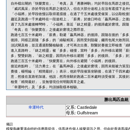
自外檔出閘的「快樂實在」、「奇真」及「勇勝神駒」均於早段在馬群之後切
「威武風采」亦於早段在馬群之後切入，但在大部分途程上在沒有遮擋下走外
「小福將」於早段收慢以取得遮擋後，在過了千五米處後受催策，以佔取較接
趨近及跑過一千米處時在一段途程上，「薪勇」於搶口時在「贏馬神器」之後
過了九百米處後轉彎時，「小福將」靠近「錶之精靈」的後蹄處於窘境。跟隨
「奇真」在「快樂實在」之後處於窘境之際昂首。
跑過七百五十米處時，「薪勇」勒避「贏馬神器」的後蹄。跟隨在後的「多多
後蹄。同樣正跟隨「多多」的「綠駿精英」因而受到阻礙，繼而包尾大敗而回
須試閘及格，並且通過獸醫檢驗後，才可再次出賽。獸醫於賽後立即檢查「綠
進入直路時，「錶之精靈」被「多多」碰撞，當時「多多」向外移出避開「薪
多」雙雙斜跑，「錶之精靈」因而向外移出避開「多多」的後蹄。「多多」於
跑過三百五十米處時，「快樂實在」向外移出避開「小福將」的後蹄。
接近終點時，「活力勇士」在「贏馬神器」之後處於窘境，因而未能被力策至
賽後，楊明綸（「精簡最好」）表示，他於早段催策坐騎後，在過了千四米處
意，然後在直路初加速。他說，然而坐騎於跑過二百米處時須受催策，其後於
檢查「精簡最好」，並無發現任何明顯異常之處。
「幸運時代」及「多多」均須抽取樣本檢驗。
勝出馬匹血統
父系: Castledale
幸運時代
母系: Gulfstream
備註
模擬鳥瞰重溫由特約供應商提供，供馬迷作個人娛樂資訊之用。但由於香港馬場