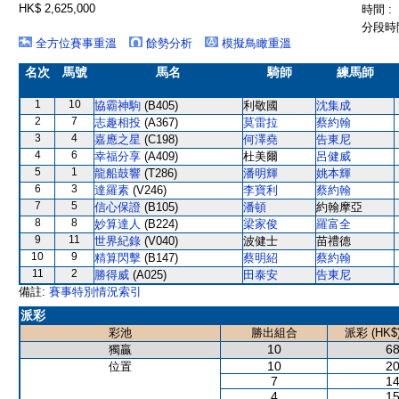
HK$ 2,625,000
時間 :
分段時間
全方位賽事重溫
餘勢分析
模擬鳥瞰重溫
名次
馬號
馬名
騎師
練馬師
1
10
協霸神駒
(B405)
利敬國
沈集成
2
7
志趣相投
(A367)
莫雷拉
蔡約翰
3
4
嘉應之星
(C198)
何澤堯
告東尼
4
6
幸福分享
(A409)
杜美爾
呂健威
5
1
龍船鼓響
(T286)
潘明輝
姚本輝
6
3
達羅素
(V246)
李寶利
蔡約翰
7
5
信心保證
(B105)
潘頓
約翰摩亞
8
8
妙算達人
(B224)
梁家俊
羅富全
9
11
世界紀錄
(V040)
波健士
苗禮德
10
9
精算閃擊
(B147)
蔡明紹
蔡約翰
11
2
勝得威
(A025)
田泰安
告東尼
備註:
賽事特別情況索引
派彩
彩池
勝出組合
派彩 (HK$
10
68
獨贏
10
20
位置
7
14
4
15