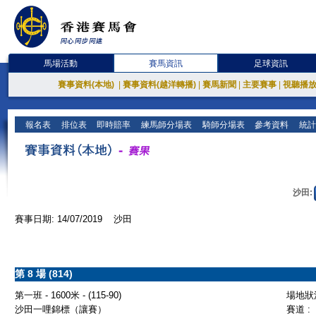
馬場活動
賽馬資訊
足球資訊
賽事資料(本地)
|
賽事資料(越洋轉播)
|
賽馬新聞
|
主要賽事
|
視聽播
報名表
排位表
即時賠率
練馬師分場表
騎師分場表
參考資料
統計
沙田:
賽事日期: 14/07/2019 沙田
第 8 場 (814)
第一班 - 1600米 - (115-90)
場地狀況
沙田一哩錦標（讓賽）
賽道 :