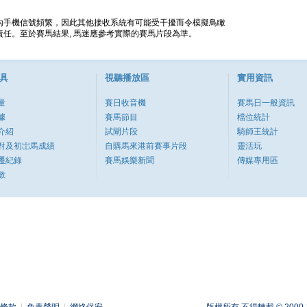
內手機信號頻繁，因此其他接收系統有可能受干擾而令模擬鳥瞰
任。至於賽馬結果, 馬迷應參考實際的賽馬片段為準。
具
視聽播放區
實用資訊
量
賽日收音機
賽馬日一般資訊
據
賽馬節目
檔位統計
介紹
試閘片段
騎師王統計
對及初岀馬成績
自購馬來港前賽事片段
靈活玩
遷紀錄
賽馬娛樂新聞
傳媒專用區
數