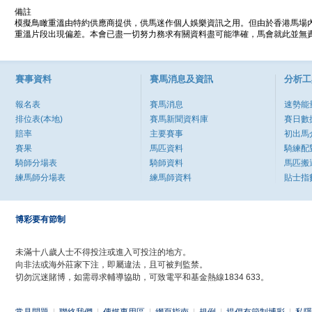
備註
模擬鳥瞰重溫由特約供應商提供，供馬迷作個人娛樂資訊之用。但由於香港馬場
重溫片段出現偏差。本會已盡一切努力務求有關資料盡可能準確，馬會就此並無責
賽事資料
賽馬消息及資訊
分析工
報名表
賽馬消息
速勢能
排位表(本地)
賽馬新聞資料庫
賽日數
賠率
主要賽事
初出馬
賽果
馬匹資料
騎練配
騎師分場表
騎師資料
馬匹搬
練馬師分場表
練馬師資料
貼士指
博彩要有節制
未滿十八歲人士不得投注或進入可投注的地方。
向非法或海外莊家下注，即屬違法，且可被判監禁。
切勿沉迷賭博，如需尋求輔導協助，可致電平和基金熱線1834 633。