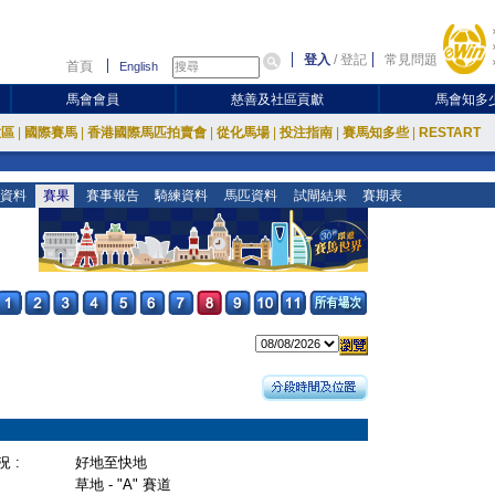
登入
/
登記
常見問題
首頁
English
馬會會員
慈善及社區貢獻
馬會知多
放區
|
國際賽馬
|
香港國際馬匹拍賣會
|
從化馬場
|
投注指南
|
賽馬知多些
|
RESTART
資料
賽果
賽事報告
騎練資料
馬匹資料
試閘結果
賽期表
 :
好地至快地
草地 - "A" 賽道