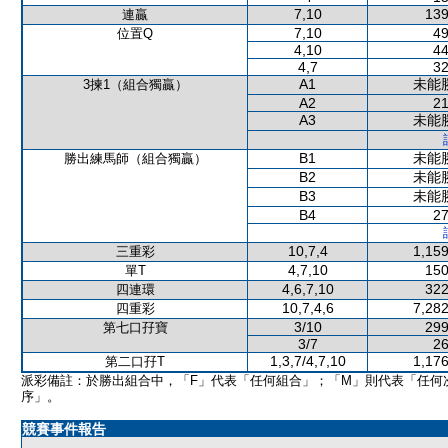
7,10
139
連贏
7,10
49
位置Q
4,10
44
4,7
32
A1
未能
3揀1（組合獨贏）
A2
21
A3
未能
B1
未能
勝出練馬師（組合獨贏）
B2
未能
B3
未能
B4
27
10,7,4
1,159
三重彩
4,7,10
150
單T
4,6,7,10
322
四連環
10,7,4,6
7,282
四重彩
3/10
299
第七口孖寶
3/7
26
1,3,7/4,7,10
1,176
第二口孖T
派彩備註：於勝出組合中，「F」代表「任何組合」；「M」則代表「任何
序」。
競賽事件報告