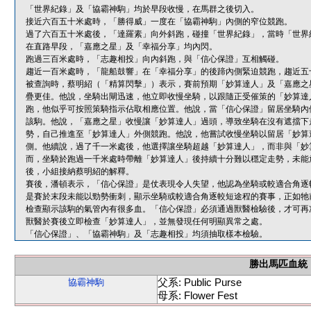
「世界紀錄」及「協霸神駒」均於早段收慢，在馬群之後切入。
接近六百五十米處時，「勝得威」一度在「協霸神駒」內側的窄位競跑。
過了六百五十米處後，「達羅素」向外斜跑，碰撞「世界紀錄」，當時「世界
在直路早段，「嘉應之星」及「幸福分享」均內閃。
跑過三百米處時，「志趣相投」向內斜跑，與「信心保證」互相觸碰。
趨近一百米處時，「龍船鼓響」在「幸福分享」的後蹄內側緊迫競跑，趨近五
被查詢時，蔡明紹（「精算閃擊」）表示，賽前預期「妙算達人」及「嘉應之
疊更佳。他說，坐騎出閘迅速，他立即收慢坐騎，以跟隨正受催策的「妙算達
跑，他似乎可按照策騎指示佔取相應位置。他說，當「信心保證」留居坐騎內
該駒。他說，「嘉應之星」收慢讓「妙算達人」過頭，導致坐騎在沒有遮擋下
勢，自己推進至「妙算達人」外側競跑。他說，他嘗試收慢坐騎以留居「妙算
側。他續說，過了千一米處後，他選擇讓坐騎超越「妙算達人」，而非與「妙
而，坐騎於跑過一千米處時帶離「妙算達人」後持續十分難以穩定走勢，未能
後，小組接納蔡明紹的解釋。
賽後，潘頓表示，「信心保證」是仗表現令人失望，他認為坐騎或較適合角逐
是賽於末段未能以勁勢衝刺，顯示坐騎或較適合角逐較短途程的賽事，正如牠
檢查顯示該駒的氣管內有很多血。「信心保證」必須通過獸醫檢驗後，才可再
獸醫於賽後立即檢查「妙算達人」，並無發現任何明顯異常之處。
「信心保證」、「協霸神駒」及「志趣相投」均須抽取樣本檢驗。
勝出馬匹血統
父系: Public Purse
協霸神駒
母系: Flower Fest