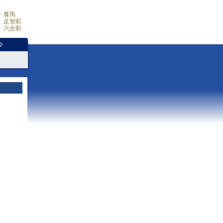
賽馬
足智彩
六合彩
少