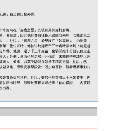
紀錄」被迫移出較外疊。
十米處時在「嘉應之星」的後蹄外側處於窘境。
星」會領放，因此他於賽前獲指示跟隨該兩駒，若能走第二
人」。他說，「嘉應之星」於早段在「妙算達人」內側競
側第二疊位置時，他被迫於趨近千三米處時讓坐騎上前超越
走外疊。他說，過了千三米處後，坐騎開始十分難以穩定走
達人」外側，然而坐騎走勢十分強勁，未能保持在該駒正外
算達人」並跑，以冀坐騎能在領放下穩定走勢。他說，然
放鬆來跑，導致賽事早段及中段步速甚快。觀看過賽事影片
較是賽為短的途程。他說，雖然坐騎曾勝出千六米賽事，但
前仗勝出時般。獸醫於賽後立即檢查「信心保證」，內窺鏡
次出賽。