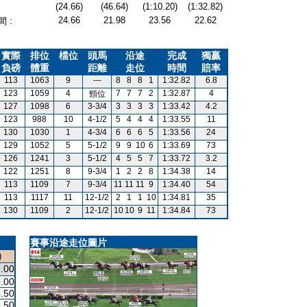
(24.66)
(46.64)
(1:10.20)
(1:32.82)
24.66
21.98
23.56
22.62
 :
實際
排位
檔位
頭馬
沿途
完成
獨贏
負磅
體重
距離
走位
時間
賠率
113
1063
9
---
8
8
8
1
1:32.82
6.8
123
1059
4
7
7
7
2
1:32.87
4
頸位
127
1098
6
3-3/4
3
3
3
3
1:33.42
4.2
123
988
10
4-1/2
5
4
4
4
1:33.55
11
130
1030
1
4-3/4
6
6
6
5
1:33.56
24
129
1052
5
5-1/2
9
9
10
6
1:33.69
73
126
1241
3
5-1/2
4
5
5
7
1:33.72
3.2
122
1251
8
9-3/4
1
2
2
8
1:34.38
14
113
1109
7
9-3/4
11
11
11
9
1:34.40
54
113
1117
11
12-1/2
2
1
1
10
1:34.81
35
130
1109
2
12-1/2
10
10
9
11
1:34.84
73
賽事沿途走位圖片
)
.00
.00
.50
.50