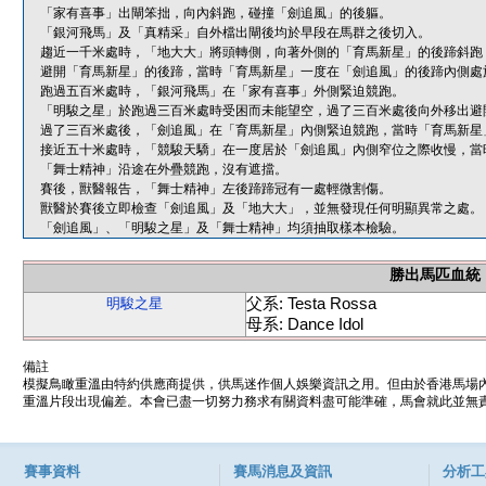
「家有喜事」出閘笨拙，向內斜跑，碰撞「劍追風」的後軀。
「銀河飛馬」及「真精采」自外檔出閘後均於早段在馬群之後切入。
趨近一千米處時，「地大大」將頭轉側，向著外側的「育馬新星」的後蹄斜跑
避開「育馬新星」的後蹄，當時「育馬新星」一度在「劍追風」的後蹄內側處
跑過五百米處時，「銀河飛馬」在「家有喜事」外側緊迫競跑。
「明駿之星」於跑過三百米處時受困而未能望空，過了三百米處後向外移出避
過了三百米處後，「劍追風」在「育馬新星」內側緊迫競跑，當時「育馬新星
接近五十米處時，「競駿天驕」在一度居於「劍追風」內側窄位之際收慢，當
「舞士精神」沿途在外疊競跑，沒有遮擋。
賽後，獸醫報告，「舞士精神」左後蹄蹄冠有一處輕微割傷。
獸醫於賽後立即檢查「劍追風」及「地大大」，並無發現任何明顯異常之處。
「劍追風」、「明駿之星」及「舞士精神」均須抽取樣本檢驗。
勝出馬匹血統
父系: Testa Rossa
明駿之星
母系: Dance Idol
備註
模擬鳥瞰重溫由特約供應商提供，供馬迷作個人娛樂資訊之用。但由於香港馬場
重溫片段出現偏差。本會已盡一切努力務求有關資料盡可能準確，馬會就此並無責
賽事資料
賽馬消息及資訊
分析工