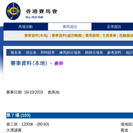
馬場活動
賽馬資訊
足球資訊
賽事資料(本地)
|
賽事資料(越洋轉播)
|
賽馬新聞
|
主要賽事
|
視聽播
報名表
排位表
即時賠率
練馬師分場表
騎師分場表
參考資料
統計
賽事日期: 16/10/2019 跑馬地
第 7 場 (103)
第三班 - 1200米 - (80-60)
場地狀況
大潭讓賽
賽道 :