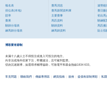
報名表
賽馬消息
速勢能
排位表(本地)
賽馬新聞資料庫
賽日數
賠率
主要賽事
初出馬
賽果
馬匹資料
騎練配
騎師分場表
騎師資料
馬匹搬
練馬師分場表
練馬師資料
貼士指
博彩要有節制
未滿十八歲人士不得投注或進入可投注的地方。
向非法或海外莊家下注，即屬違法，且可被判監禁。
切勿沉迷賭博，如需尋求輔導協助，可致電平和基金熱線1834 633。
常見問題
|
聯絡我們
|
傳媒專用區
|
網頁指南
|
規例
|
提倡有節制博彩
|
私隱