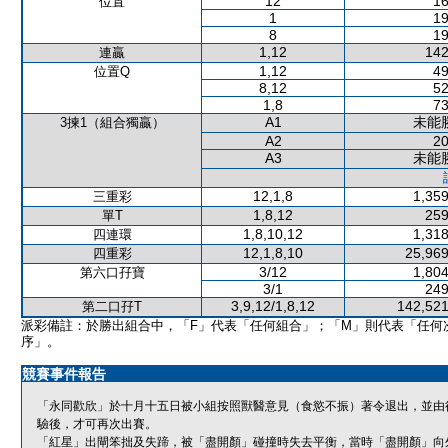
12
16
位置
1
19
8
19
1,12
142
連贏
1,12
49
位置Q
8,12
52
1,8
73
A1
未能
3揀1（組合獨贏）
A2
20
A3
未能
12,1,8
1,359
三重彩
1,8,12
259
單T
1,8,10,12
1,318
四連環
12,1,8,10
25,969
四重彩
3/12
1,804
第六口孖寶
3/1
249
3,9,12/1,8,12
142,521
第二口孖T
派彩備註：於勝出組合中，「F」代表「任何組合」；「M」則代表「任何
序」。
競賽事件報告
「永同歡欣」於十月十五日被小組按照獸醫意見（食慾不振）著令退出，並由
驗後，才可再次出賽。
「紅星」出閘笨拙及失蹄，被「盡開顏」碰撞時失去平衡，當時「盡開顏」向