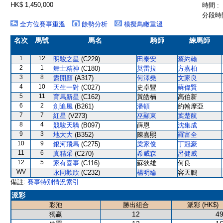
HK$ 1,450,000
時間 :
分段時間
全方位賽事重溫
餘勢分析
模擬鳥瞰重溫
名次
馬號
馬名
騎師
練馬師
1
12
明駿之星
(C229)
田泰安
蔡約翰
2
1
舞士精神
(C180)
莫雷拉
方嘉柏
3
8
盡開顏
(A317)
何澤堯
文家良
4
10
天生一對
(C027)
史卓豐
蘇偉賢
5
11
育馬新星
(C162)
黃皓楠
高伯新
6
2
劍追風
(B261)
潘頓
約翰摩亞
7
7
紅星
(V273)
巫顯東
葉楚航
8
4
競駿天驕
(B097)
薛恩
沈集成
9
3
地大大
(B352)
陳嘉熙
羅富全
10
9
銀河飛馬
(C275)
梁家俊
丁冠豪
11
6
真精采
(C270)
希威森
呂健威
12
5
家有喜事
(C116)
蘇狄雄
何良
WV
永同歡欣
(C232)
楊明綸
容天鵬
備註:
賽事特別情況索引
派彩
彩池
勝出組合
派彩 (HK$)
12
49
獨贏