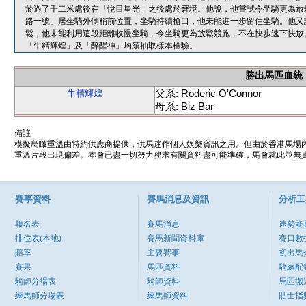
於過了千二米處後在「悅目星光」之後處於窘境。他說，他嘗試令坐騎更為放
路一號」居坐騎外側稍前位置，坐騎持續搶口，他未能進一步留住坐騎。他又
鬆，他未能利用這段距離收慢坐騎，令坐騎更為放鬆競跑，不在快步速下快放
「牛精輝煌」及「醉醒神」均須抽取樣本檢驗。
勝出馬匹血統
父系: Roderic O'Connor
牛精輝煌
母系: Biz Bar
備註
模擬鳥瞰重溫由特約供應商提供，供馬迷作個人娛樂資訊之用。但由於香港馬場
重溫片段出現偏差。本會已盡一切努力務求有關資料盡可能準確，馬會就此並無責
賽事資料
賽馬消息及資訊
分析工
報名表
賽馬消息
速勢能
排位表(本地)
賽馬新聞資料庫
賽日數
賠率
主要賽事
初出馬
賽果
馬匹資料
騎練配
騎師分場表
騎師資料
馬匹搬
練馬師分場表
練馬師資料
貼士指