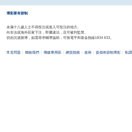
博彩要有節制
未滿十八歲人士不得投注或進入可投注的地方。
向非法或海外莊家下注，即屬違法，且可被判監禁。
切勿沉迷賭博，如需尋求輔導協助，可致電平和基金熱線1834 633。
常見問題
|
聯絡我們
|
傳媒專用區
|
網頁指南
|
規例
|
提倡有節制博彩
|
私隱