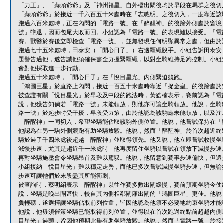
「力王」、「蒜頭爺爺」及「神州福星」自外檔出閘後均於早段在馬群之後切
「蒜頭爺爺」於接近一千六百五十米處時在「志聰明」之後切入，一度靠近該
跑過六百米處時，正在內閃的「電路一號」在「醉醒神」的後蹄外側處於窘境
號」墮退，因而包尾大敗而回。小組認為「電路一號」的表現難以接受。「電
賽。獸醫於賽後立即檢查「電路一號」，並無發現任何明顯異常之處，但由於
跑過七十五米處時，田泰安（「開心日子」）右邊韁繩脫手。小組告訴田泰安
題警告過他，遂告誡他須確保盡全力握緊韁繩，以對坐騎維持足夠控制。小組
會對他採取進一步行動。
跑過五十米處時，「開心日子」在「悅目星光」內側緊迫競跑。
「鴻圖巨星」於直路上內閃，接近一百五十米處時靠近「捉金皇」的後蹄處於
被查證有關「悅目星光」於早段及中段的跑法時，黃皓楠表示，賽前認為「電
說，他獲告知倘若「電路一號」未能領放，則他亦可讓坐騎領放。他說，坐騎
路一號」於起步時受干擾，早段受力策，由於他認為該駒應未能領放，以及注
「醉醒神」一同切入，希望坐騎能佔取該駒外側位置。他說，他嘗試保持在「
他認為在另一駒外側競跑有助坐騎放鬆。他說，然而「醉醒神」於首次趨近終
騎於過了千四米處後超越「醉醒神」並取得領先。他又說，他立即嘗試收慢坐
減慢步速，尤其是趨近千一米處時，他再度留住坐騎以嘗試在領放下減慢步速
再對坐騎施壓會令坐騎昂首及難以駕馭。他說，他留意到賽事步速偏快，但這
小組接納「悅目星光」難以穩定走勢，而他已多次嘗試減慢坐騎步速，但無論
步速可讓牠們於末段盡其所能衝刺。
被查詢時，蔡明紹表示「醉醒神」以往作賽多數出閘緩慢，賽前預期坐騎今仗
說，坐騎是晚出閘甚快，較自其內側相鄰閘廂出閘的「鴻圖巨星」更佳。他說
負輕磅，遂選擇讓坐騎佔取前列位置，皆因他認為他須不必要地約束坐騎才能
他說，他毋須催策坐騎已能取得前列位置，並得以在首次跑過終點前超越內側
目星光」過頭，皆因他預期此舉有助坐騎放鬆。他說，然而「電路一號」於接