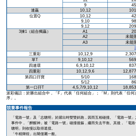
9
45
10,12
101
連贏
10,12
42
位置Q
9,10
98
9,12
209
A1
20
3揀1（組合獨贏）
A2
未能
A3
未能
10,12,9
2,307
三重彩
9,10,12
569
單T
6,9,10,12
837
四連環
10,12,9,6
12,877
四重彩
5/10
168
第四口孖寶
5/12
86
4,5,7/9,10,12
18,853
第一口孖T
派彩備註：於勝出組合中，「F」代表「任何組合」；「M」則代表「任何
序」。
競賽事件報告
「電路一號」及「志聰明」於躍出時雙雙斜跑，因而互相碰撞。「電路一號」
事件中，「醉醒神」被「電路一號」碰撞後軀，繼而失去平衡。其後，「電路
聰明」則收慢以取得遮擋。
「牛精輝煌」出閘僅屬一般。