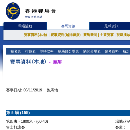
馬場活動
賽馬資訊
足球資訊
賽事資料(本地)
|
賽事資料(越洋轉播)
|
賽馬新聞
|
主要賽事
|
視聽播
報名表
排位表
即時賠率
練馬師分場表
騎師分場表
參考資料
統計
賽事日期: 06/11/2019 跑馬地
第 5 場 (155)
第四班 - 1800米 - (60-40)
場地狀況 
告士打讓賽
賽道 :