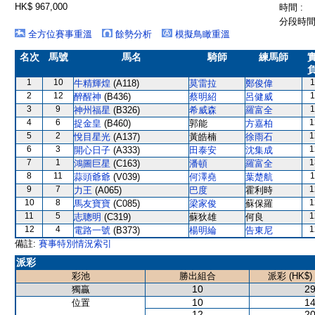
HK$ 967,000
時間 :
分段時間 
全方位賽事重溫
餘勢分析
模擬鳥瞰重溫
名次
馬號
馬名
騎師
練馬師
1
10
1
牛精輝煌
(A118)
莫雷拉
鄭俊偉
2
12
1
醉醒神
(B436)
蔡明紹
呂健威
3
9
1
神州福星
(B326)
希威森
羅富全
4
6
1
捉金皇
(B460)
郭能
方嘉柏
5
2
1
悅目星光
(A137)
黃皓楠
徐雨石
6
3
1
開心日子
(A333)
田泰安
沈集成
7
1
1
鴻圖巨星
(C163)
潘頓
羅富全
8
11
1
蒜頭爺爺
(V039)
何澤堯
葉楚航
9
7
1
力王
(A065)
巴度
霍利時
10
8
1
馬友寶寶
(C085)
梁家俊
蘇保羅
11
5
1
志聰明
(C319)
蘇狄雄
何良
12
4
1
電路一號
(B373)
楊明綸
告東尼
備註:
賽事特別情況索引
派彩
彩池
勝出組合
派彩 (HK$)
10
29
獨贏
10
14
位置
12
20