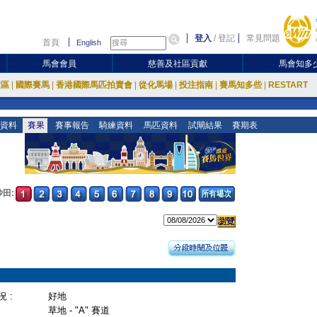
登入
/
登記
常見問題
首頁
English
馬會會員
慈善及社區貢獻
馬會知多
放區
|
國際賽馬
|
香港國際馬匹拍賣會
|
從化馬場
|
投注指南
|
賽馬知多些
|
RESTART
資料
賽果
賽事報告
騎練資料
馬匹資料
試閘結果
賽期表
沙田:
 :
好地
草地 - "A" 賽道