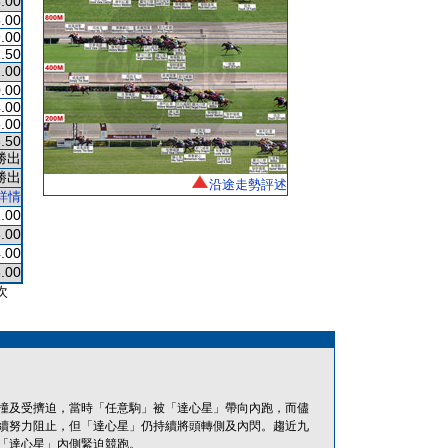
.00
.00
.00
.50
.00
.00
.00
.00
.50
勝出
勝出
沿途走勢評述
詳情
.00
.00
.00
.00
次
撞及受擠迫，當時「任意駒」被「達心星」帶向內跑，而儘
續努力阻止，但「達心星」仍持續將頭轉側及內閃。趨近九
「達心星」內側緊迫競跑。