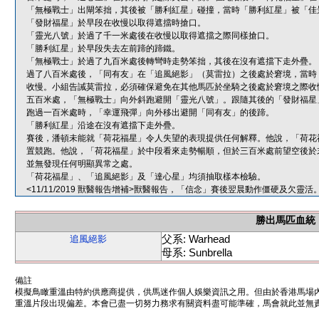
「無極戰士」出閘笨拙，其後被「勝利紅星」碰撞，當時「勝利紅星」被「佳
「發財福星」於早段在收慢以取得遮擋時搶口。
「靈光八號」於過了千一米處後在收慢以取得遮擋之際同樣搶口。
「勝利紅星」於早段失去左前蹄的蹄鐵。
「無極戰士」於過了九百米處後轉彎時走勢笨拙，其後在沒有遮擋下走外疊。
過了八百米處後，「同有友」在「追風絕影」（莫雷拉）之後處於窘境，當時
收慢。小組告誡莫雷拉，必須確保避免在其他馬匹於坐騎之後處於窘境之際收
五百米處，「無極戰士」向外斜跑避開「靈光八號」。跟隨其後的「發財福星
跑過一百米處時，「幸運飛彈」向外移出避開「同有友」的後蹄。
「勝利紅星」沿途在沒有遮擋下走外疊。
賽後，潘頓未能就「荷花福星」令人失望的表現提供任何解釋。他說，「荷花
置競跑。他說，「荷花福星」於中段看來走勢暢順，但於三百米處前望空後於
並無發現任何明顯異常之處。
「荷花福星」、「追風絕影」及「達心星」均須抽取樣本檢驗。
<11/11/2019 獸醫報告增補>獸醫報告，「信念」賽後翌晨動作僵硬及欠
勝出馬匹血統
父系: Warhead
追風絕影
母系: Sunbrella
備註
模擬鳥瞰重溫由特約供應商提供，供馬迷作個人娛樂資訊之用。但由於香港馬場
重溫片段出現偏差。本會已盡一切努力務求有關資料盡可能準確，馬會就此並無責