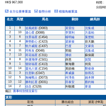
HK$ 967,000
時間 :
分段時間
全方位賽事重溫
餘勢分析
模擬鳥瞰重溫
名次
馬號
馬名
騎師
練馬師
1
9
追風絕影
(D083)
莫雷拉
沈集成
2
10
達心星
(D088)
李寶利
方嘉柏
3
6
佳景福星
(C454)
楊明綸
葉楚航
4
4
乘勢歡心
(C423)
梁家俊
容天鵬
5
7
勁力威龍
(C437)
巴度
文家良
6
11
同有友
(D048)
郭能
沈集成
7
13
荷花福星
(C311)
潘頓
蘇保羅
8
8
幸運飛彈
(C501)
薛恩
賀賢
9
1
發財福星
(C413)
黎海榮
何良
10
14
靈光八號
(C154)
黃皓楠
鄭俊偉
11
3
任意駒
(C047)
希威森
徐雨石
12
5
無極戰士
(D073)
何澤堯
姚本輝
13
12
勝利紅星
(D031)
田泰安
蔡約翰
14
2
信念
(C529)
利敬國
韋達
備註:
賽事特別情況索引
派彩
彩池
勝出組合
派彩 (HK$)