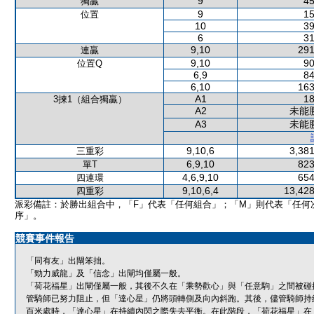
9
45
獨贏
9
15
位置
10
39
6
31
9,10
291
連贏
9,10
90
位置Q
6,9
84
6,10
163
A1
18
3揀1（組合獨贏）
A2
未能
A3
未能
9,10,6
3,381
三重彩
6,9,10
823
單T
4,6,9,10
654
四連環
9,10,6,4
13,428
四重彩
派彩備註：於勝出組合中，「F」代表「任何組合」；「M」則代表「任何
序」。
競賽事件報告
「同有友」出閘笨拙。
「勁力威龍」及「信念」出閘均僅屬一般。
「荷花福星」出閘僅屬一般，其後不久在「乘勢歡心」與「任意駒」之間被碰
管騎師已努力阻止，但「達心星」仍將頭轉側及向內斜跑。其後，儘管騎師持
百米處時，「達心星」在持續內閃之際失去平衡。在此階段，「荷花福星」在