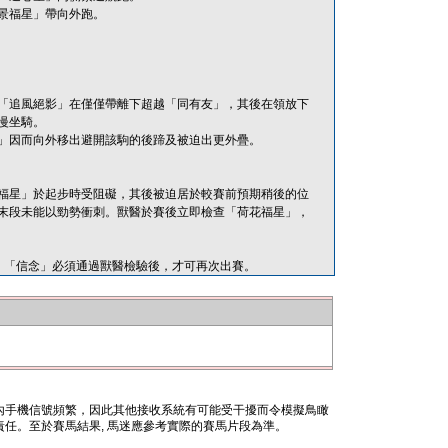
景福星」帶向外跑。
「追風絕影」在僅僅帶離下超越「同有友」，其後在領放下
慢坐騎。
」因而向外移出避開該駒的後蹄及被迫出更外疊。
福星」於起步時受阻礙，其後被迫居於較賽前預期稍後的位
末段未能以勁勢衝刺。獸醫於賽後立即檢查「荷花福星」，
靈活。「信念」必須通過獸醫檢驗後，才可再次出賽。
內手機信號頻繁，因此其他接收系統有可能受干擾而令模擬鳥瞰
任。至於賽馬結果, 馬迷應參考實際的賽馬片段為準。