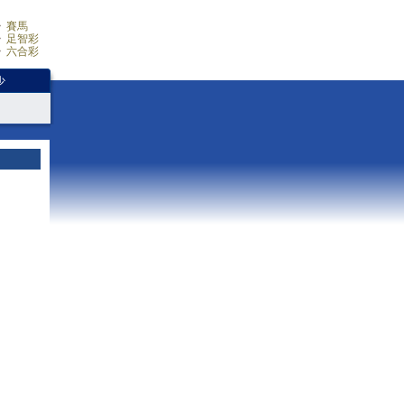
賽馬
足智彩
六合彩
少