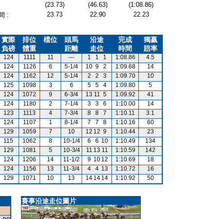
(23.73)
(46.63)
(1:08.86)
23.73
22.90
22.23
 :
實際
排位
檔位
頭馬
沿途
完成
獨贏
負磅
體重
距離
走位
時間
賠率
124
1111
11
---
1
1
1
1:08.86
4.5
124
1126
6
5-1/4
10
9
2
1:09.68
14
124
1162
12
5-1/4
2
2
3
1:09.70
10
125
1098
3
6
5
5
4
1:09.80
5
124
1072
9
6-3/4
13
11
5
1:09.92
41
124
1180
2
7-1/4
3
3
6
1:10.00
14
123
1113
4
7-3/4
8
8
7
1:10.11
3.1
124
1107
1
8-1/4
7
7
8
1:10.16
60
129
1059
7
10
12
12
9
1:10.44
23
115
1062
8
10-1/4
6
6
10
1:10.49
134
129
1081
5
10-3/4
11
13
11
1:10.59
142
124
1206
14
11-1/2
9
10
12
1:10.69
18
124
1156
13
11-3/4
4
4
13
1:10.72
16
129
1071
10
13
14
14
14
1:10.92
50
賽事沿途走位圖片