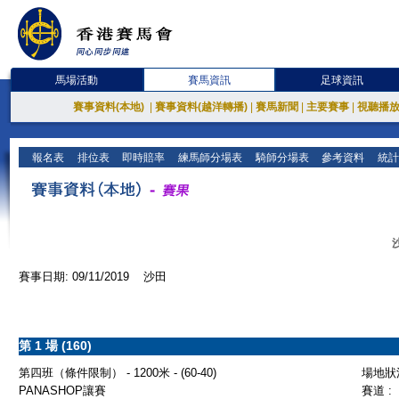
馬場活動
賽馬資訊
足球資訊
賽事資料(本地)
|
賽事資料(越洋轉播)
|
賽馬新聞
|
主要賽事
|
視聽播
報名表
排位表
即時賠率
練馬師分場表
騎師分場表
參考資料
統計
賽事日期: 09/11/2019 沙田
第 1 場 (160)
第四班（條件限制） - 1200米 - (60-40)
場地狀況
PANASHOP讓賽
賽道 :