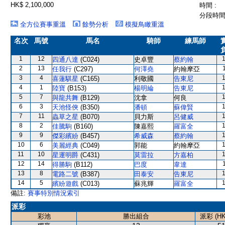
HK$ 2,100,000
時間 :
分段時間 
全方位賽事重溫
餘勢分析
模擬鳥瞰重溫
名次
馬號
馬名
騎師
練馬師
1
12
四通八達
(C024)
史卓豐
蔡約翰
2
13
任我行
(C297)
何澤堯
約翰摩亞
3
4
喜蓮騏星
(C165)
利敬國
告東尼
4
1
陸寶
(B153)
楊明綸
告東尼
5
7
與龍共舞
(B129)
沈拿
何良
6
3
天池怪俠
(B350)
潘頓
蘇偉賢
7
11
蟲草之星
(B070)
貝力斯
呂健威
8
2
佳騰駒
(B160)
陳嘉熙
羅富全
9
9
傑彩繽紛
(B457)
希威森
蔡約翰
10
6
美麗經典
(C049)
郭能
約翰摩亞
11
10
星運明爵
(C431)
莫雷拉
方嘉柏
12
14
得勝駒
(B112)
巴度
韋達
13
8
電路二號
(B387)
田泰安
告東尼
14
5
繽紛遊戲
(C013)
蘇兆輝
羅富全
備註:
賽事特別情況索引
派彩
彩池
勝出組合
派彩 (HK