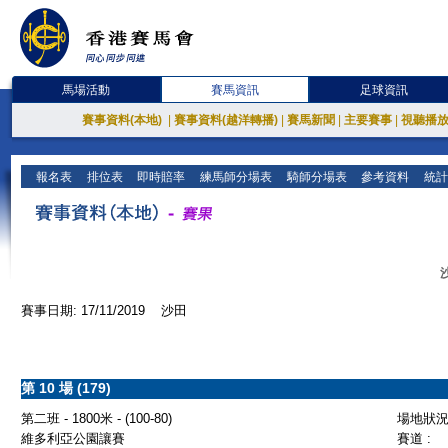
馬場活動
賽馬資訊
足球資訊
賽事資料(本地)
|
賽事資料(越洋轉播)
|
賽馬新聞
|
主要賽事
|
視聽播
報名表
排位表
即時賠率
練馬師分場表
騎師分場表
參考資料
統計
賽事日期: 17/11/2019 沙田
第 10 場 (179)
第二班 - 1800米 - (100-80)
場地狀況 
維多利亞公園讓賽
賽道 :