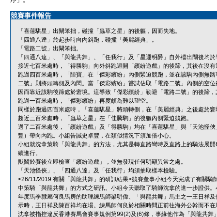
競賽事件報告
「喜蓮騏星」出閘笨拙，碰撞「蟲草之星」的後軀，因而失地。
「四通八達」於起步時向內斜跑，碰撞「美麗經典」。
「電路二號」出閘笨拙。
「四通八達」、「與龍共舞」、「任我行」及「星運明爵」自外檔出閘後均於
接近七百米處時，「得勝駒」向外斜跑避開「繽紛遊戲」的後蹄，其後在沒有
跑過四百米處時，「陸寶」在「傑彩繽紛」內側緊迫競跑，並在該駒內側無路
二號」則將頭轉側及內閃。當「傑彩繽紛」嘗試佔取「電路二號」內側的空位
因而靠近該駒後蹄處於窘境。這導致「傑彩繽紛」勒避「電路二號」的後蹄，
跑過一百米處時，「傑彩繽紛」再度頗為難以望空。
同樣於跑過四百米處時，「喜蓮騏星」將頭轉側，在「美麗經典」之後處於窘
趨近三百米處時，「蟲草之星」在「佳騰駒」的後軀內側緊迫競跑。
過了二百米處後，「繽紛遊戲」及「得勝駒」均在「喜蓮騏星」與「天池怪俠
豐）帶向內跑。小組告誡史卓豐，在類似情況下須加倍小心。
小組就沈拿策騎「與龍共舞」的方法，尤其是轉直路彎時及直路上的騎法展開
續進行。
獸醫於賽後立即檢查「繽紛遊戲」，並無發現任何明顯異常之處。
「天池怪俠」、「四通八達」及「任我行」均須抽取樣本檢驗。
<26/11/2019 有關「與龍共舞」的研訊結果>競賽董事小組今天完成了
中策騎「與龍共舞」的方式之研訊。小組今天聽取了騎師沈拿的進一步證供。
年度馬季隸屬何良馬房的助理練馬師梁明偉、「與龍共舞」馬主之一王日祥及
示時，王日祥及陳百祥均在場。練馬師何良於相關時間正前往海外公幹而不在
沈拿被指控違反香港賽馬會賽事規例第99(2)及(6)條，事緣他作為「與龍