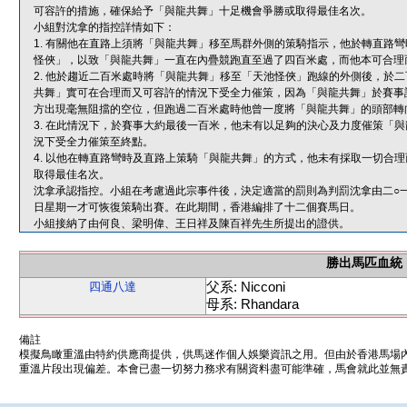
可容許的措施，確保給予「與龍共舞」十足機會爭勝或取得最佳名次。
小組對沈拿的指控詳情如下：
1. 有關他在直路上須將「與龍共舞」移至馬群外側的策騎指示，他於轉直路
怪俠」，以致「與龍共舞」一直在內疊競跑直至過了四百米處，而他本可合理
2. 他於趨近二百米處時將「與龍共舞」移至「天池怪俠」跑線的外側後，於
共舞」實可在合理而又可容許的情況下受全力催策，因為「與龍共舞」於賽事
方出現毫無阻擋的空位，但跑過二百米處時他曾一度將「與龍共舞」的頭部轉
3. 在此情況下，於賽事大約最後一百米，他未有以足夠的決心及力度催策「
況下受全力催策至終點。
4. 以他在轉直路彎時及直路上策騎「與龍共舞」的方式，他未有採取一切合
取得最佳名次。
沈拿承認指控。小組在考慮過此宗事件後，決定適當的罰則為判罰沈拿由二○
日星期一才可恢復策騎出賽。在此期間，香港編排了十二個賽馬日。
小組接納了由何良、梁明偉、王日祥及陳百祥先生所提出的證供。
勝出馬匹血統
父系: Nicconi
四通八達
母系: Rhandara
備註
模擬鳥瞰重溫由特約供應商提供，供馬迷作個人娛樂資訊之用。但由於香港馬場
重溫片段出現偏差。本會已盡一切努力務求有關資料盡可能準確，馬會就此並無責