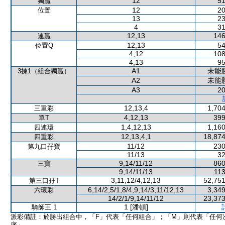
12
51
獨贏
12
20
位置
13
23
4
31
12,13
146
連贏
12,13
54
位置Q
4,12
108
4,13
95
A1
未能
3揀1（組合獨贏）
A2
未能
A3
20
12,13,4
1,704
三重彩
4,12,13
399
單T
1,4,12,13
1,160
四連環
12,13,4,1
18,874
四重彩
11/12
230
第九口孖寶
11/13
32
9,14/11/12
860
三寶
9,14/11/13
113
3,11,12/4,12,13
52,751
第三口孖T
6,14/2,5/1,8/4,9,14/3,11/12,13
3,349
六環彩
14/2/1/9,14/11/12
23,373
1 [潘頓]
騎師王 1
派彩備註：於勝出組合中，「F」代表「任何組合」；「M」則代表「任何
序」。