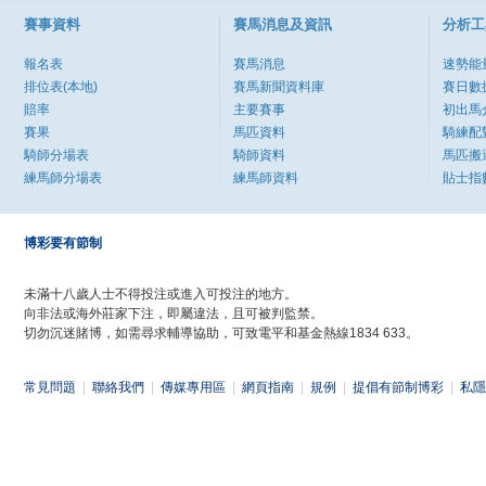
賽事資料
賽馬消息及資訊
分析工
報名表
賽馬消息
速勢能
排位表(本地)
賽馬新聞資料庫
賽日數
賠率
主要賽事
初出馬
賽果
馬匹資料
騎練配
騎師分場表
騎師資料
馬匹搬
練馬師分場表
練馬師資料
貼士指
博彩要有節制
未滿十八歲人士不得投注或進入可投注的地方。
向非法或海外莊家下注，即屬違法，且可被判監禁。
切勿沉迷賭博，如需尋求輔導協助，可致電平和基金熱線1834 633。
常見問題
|
聯絡我們
|
傳媒專用區
|
網頁指南
|
規例
|
提倡有節制博彩
|
私隱