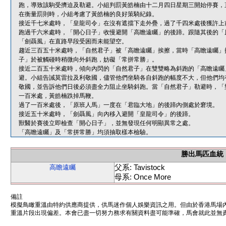
跑，導致該駒受擠迫及勒避。小組判罰黃皓楠由十二月四日星期三開始停賽，
在衡量罰則時，小組考慮了黃皓楠的良好策騎紀錄。
接近千七米處時，「皇龍司令」在沒有遮擋下走外疊，過了千四米處後獲許上
跑過千六米處時，「開心日子」收慢避開「高瞻遠矚」的後蹄。跟隨其後的「
「劍聶風」在直路早段受困而未能望空。
趨近三百五十米處時，「自然君子」被「高瞻遠矚」挨擦，當時「高瞻遠矚」
子」於被觸碰時稍微向外斜跑，妨礙「常拼常勝」。
接近二百五十米處時，傾向內閃的「自然君子」在雙雙略為斜跑的「高瞻遠矚
避。小組告誡莫雷拉及利敬國，儘管他們坐騎各自斜跑的幅度不大，但他們均
敬國，並告訴他們日後必須盡全力阻止坐騎斜跑。當「自然君子」勒避時，「
一百米處，黃皓楠跌掉馬鞭。
過了一百米處後，「原班人馬」一度在「君臨大地」的後蹄內側處於窘境。
接近五十米處時，「劍聶風」向內移入避開「皇龍司令」的後蹄。
獸醫於賽後立即檢查「開心日子」，並無發現任何明顯異常之處。
「高瞻遠矚」及「常拼常勝」均須抽取樣本檢驗。
勝出馬匹血統
父系: Tavistock
高瞻遠矚
母系: Once More
備註
模擬鳥瞰重溫由特約供應商提供，供馬迷作個人娛樂資訊之用。但由於香港馬場
重溫片段出現偏差。本會已盡一切努力務求有關資料盡可能準確，馬會就此並無責