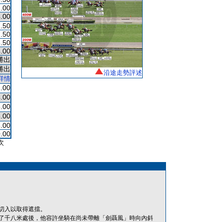
.00
.00
.50
.50
.50
.00
勝出
勝出
沿途走勢評述
詳情
.00
.00
.00
.00
.00
.00
次
切入以取得遮擋。
在過了千八米處後，他容許坐騎在尚未帶離「劍聶風」時向內斜