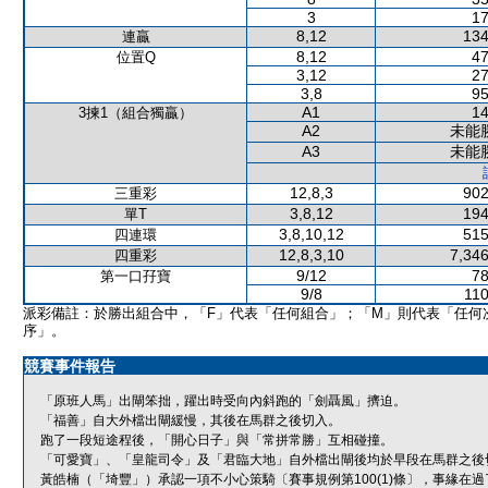
3
17
8,12
134
連贏
8,12
47
位置Q
3,12
27
3,8
95
A1
14
3揀1（組合獨贏）
A2
未能
A3
未能
12,8,3
902
三重彩
3,8,12
194
單T
3,8,10,12
515
四連環
12,8,3,10
7,346
四重彩
9/12
78
第一口孖寶
9/8
110
派彩備註：於勝出組合中，「F」代表「任何組合」；「M」則代表「任何
序」。
競賽事件報告
「原班人馬」出閘笨拙，躍出時受向內斜跑的「劍聶風」擠迫。
「福善」自大外檔出閘緩慢，其後在馬群之後切入。
跑了一段短途程後，「開心日子」與「常拼常勝」互相碰撞。
「可愛寶」、「皇龍司令」及「君臨大地」自外檔出閘後均於早段在馬群之後
黃皓楠（「埼豐」）承認一項不小心策騎〔賽事規例第100(1)條〕，事緣