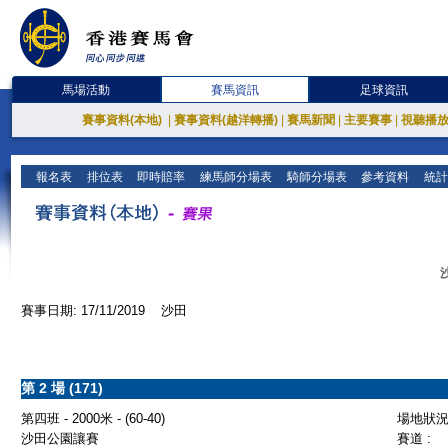
馬場活動
賽馬資訊
足球資訊
賽事資料(本地)
|
賽事資料(越洋轉播)
|
賽馬新聞
|
主要賽事
|
視聽播
報名表
排位表
即時賠率
練馬師分場表
騎師分場表
參考資料
統計
賽事日期: 17/11/2019 沙田
第 2 場 (171)
第四班 - 2000米 - (60-40)
場地狀況 
沙田公園讓賽
賽道 :