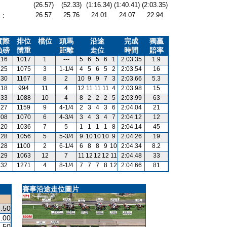
(26.57)
(52.33)
(1:16.34)
(1:40.41)
(2:03.35)
26.57
25.76
24.01
24.07
22.94
:
實際
排位
檔位
頭馬
沿途
完成
獨贏
負磅
體重
距離
走位
時間
賠率
116
1017
1
---
5
6
5
6
1
2:03.35
1.9
125
1075
3
1-1/4
4
5
6
5
2
2:03.54
16
130
1167
8
2
10
9
9
7
3
2:03.66
5.3
118
994
11
4
12
11
11
11
4
2:03.98
15
133
1088
10
4
8
2
2
2
5
2:03.99
63
127
1159
9
4-1/4
2
3
4
3
6
2:04.04
21
108
1070
6
4-3/4
3
4
3
4
7
2:04.12
12
120
1036
7
5
1
1
1
1
8
2:04.14
45
128
1056
5
5-3/4
9
10
10
10
9
2:04.26
19
128
1100
2
6-1/4
6
8
8
9
10
2:04.34
8.2
129
1063
12
7
11
12
12
12
11
2:04.48
33
132
1271
4
8-1/4
7
7
7
8
12
2:04.66
81
賽事沿途走位圖片
.50
.00
.50