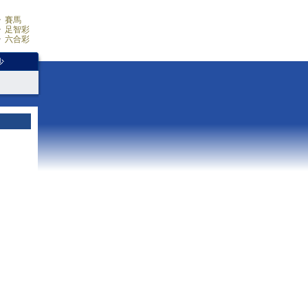
賽馬
足智彩
六合彩
少