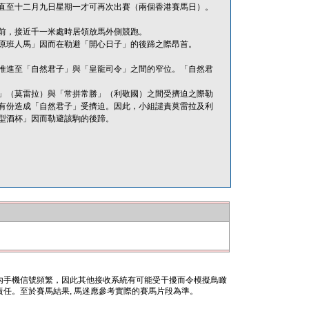
直至十二月九日星期一才可再次出賽（兩個香港賽馬日）。
前，接近千一米處時居領放馬外側競跑。
原班人馬」因而在勒避「開心日子」的後蹄之際昂首。
推進至「自然君子」與「皇龍司令」之間的窄位。「自然君
」（莫雷拉）與「常拼常勝」（利敬國）之間受擠迫之際勒
有份造成「自然君子」受擠迫。因此，小組譴責莫雷拉及利
型酒杯」因而勒避該駒的後蹄。
內手機信號頻繁，因此其他接收系統有可能受干擾而令模擬鳥瞰
任。至於賽馬結果, 馬迷應參考實際的賽馬片段為準。