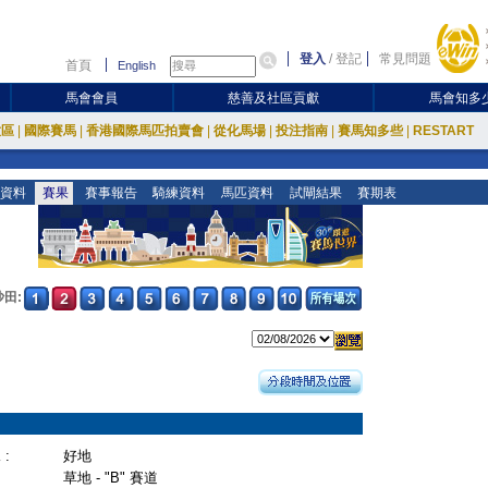
登入
/
登記
常見問題
首頁
English
馬會會員
慈善及社區貢獻
馬會知多
放區
|
國際賽馬
|
香港國際馬匹拍賣會
|
從化馬場
|
投注指南
|
賽馬知多些
|
RESTART
資料
賽果
賽事報告
騎練資料
馬匹資料
試閘結果
賽期表
沙田:
:
好地
草地 - "B" 賽道