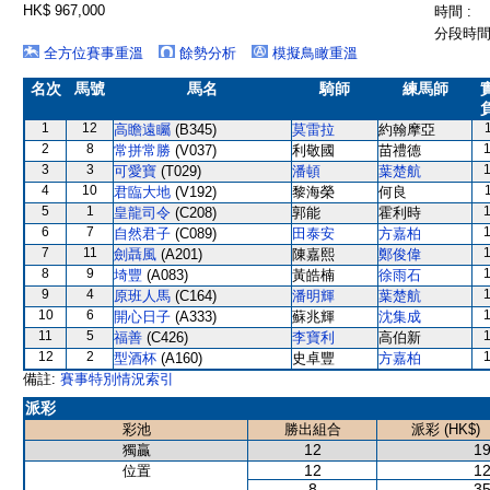
HK$ 967,000
時間 :
分段時間 
全方位賽事重溫
餘勢分析
模擬鳥瞰重溫
名次
馬號
馬名
騎師
練馬師
1
12
高瞻遠矚
(B345)
莫雷拉
約翰摩亞
2
8
常拼常勝
(V037)
利敬國
苗禮德
3
3
可愛寶
(T029)
潘頓
葉楚航
4
10
君臨大地
(V192)
黎海榮
何良
5
1
皇龍司令
(C208)
郭能
霍利時
6
7
自然君子
(C089)
田泰安
方嘉柏
7
11
劍聶風
(A201)
陳嘉熙
鄭俊偉
8
9
埼豐
(A083)
黃皓楠
徐雨石
9
4
原班人馬
(C164)
潘明輝
葉楚航
10
6
開心日子
(A333)
蘇兆輝
沈集成
11
5
福善
(C426)
李寶利
高伯新
12
2
型酒杯
(A160)
史卓豐
方嘉柏
備註:
賽事特別情況索引
派彩
彩池
勝出組合
派彩 (HK$)
12
19
獨贏
12
12
位置
8
35