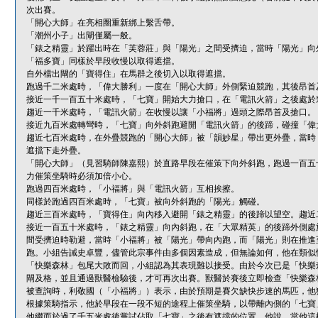
次出賽。
「開心大師」在亮相圈重新綁上繫舌帶。
「潮州小子」出閘僅屬一般。
「錶之精靈」於躍出時在「芙蓉莊」與「陽光」之間受擠迫，當時「陽光」向
「福多寶」同樣於早段收慢以取得遮擋。
自外檔出閘的「寶得住」在馬群之後切入以取得遮擋。
跑過千二米處時，「偉大勝利」一度在「開心大師」外側緊迫競跑，其後昂首
接近一千一百五十米處時，「七寶」開始大力搶口，在「電訊火箭」之後處於
趨近一千米處時，「電訊火箭」在收慢以讓「小福將」過頭之際昂首及搶口。
接近九百米處轉彎時，「七寶」向外斜跑避開「電訊火箭」的後蹄，碰撞「偉
趨近七百米處時，在外疊競跑的「開心大師」被「韻妙星」帶出更外疊，當時
遮擋下走外疊。
「開心大師」（見習騎師陳嘉熙）於直路早段在催策下向外斜跑，跑過一百五
力催策坐騎時必須加倍小心。
跑過四百米處時，「小福將」與「電訊火箭」互相挨擦。
同樣於跑過四百米處時，「七寶」被向外斜跑的「陽光」觸碰。
趨近三百米處時，「寶得住」向內移入避開「錶之精靈」的後蹄以望空。趨近
接近一百五十米處時，「錶之精靈」向內斜跑，在「大眾精英」的後蹄外側處
間受擠迫時勒避，當時「小福將」被「陽光」帶向內跑，而「陽光」則在推進
跑。小組告誡史卓豐，儘管此宗事件由多個因素造成，但無論如何，他在類似
「快樂森林」包尾大敗而回，小組認為其表現難以接受。由於今次已是「快樂
閘及格，並且通過獸醫檢驗後，才可再次出賽。獸醫於賽後立即檢查「快樂森
被查詢時，利敬國（「小福將」）表示，由於預期是賽欠缺快步速的馬匹，他
根據策騎指示，他於早段在一段不短的途程上催策坐騎，以帶離內側的「七寶
他繼而於過了千五米處後嘗試佔取「七寶」之後有遮擋的位置。他說，當他這