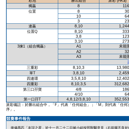
彩池
勝出組合
派彩 (HK$)
8
116
獨贏
8
30
位置
10
64
3
23
8,10
1,244
連贏
8,10
333
位置Q
3,8
123
3,10
273
A1
未能
3揀1（組合獨贏）
A2
32
A3
未能
8,10,3
13,980
三重彩
3,8,10
2,459
單T
3,5,8,10
12,402
四連環
8,10,3,5
312,682
四重彩
4/8
186
第三口孖寶
4/10
64
4,8,12/3,8,10
352,553
第一口孖T
派彩備註：於勝出組合中，「F」代表「任何組合」；「M」則代表「任何
序」。
競賽事件報告
後備馬匹「友誼之星」於十一月二十二日被小組按照獸醫意見（右前腿不良於