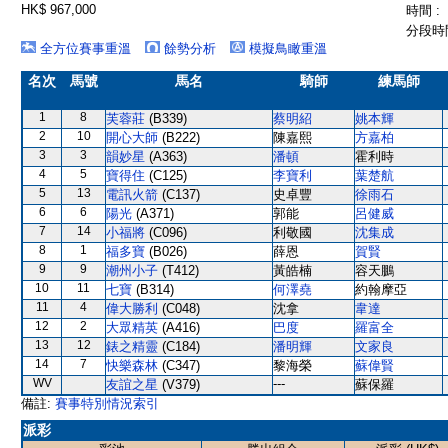
HK$ 967,000
時間 :
分段時間
全方位賽事重溫
餘勢分析
模擬鳥瞰重溫
名次
馬號
馬名
騎師
練馬師
1
8
芙蓉莊
(B339)
蔡明紹
姚本輝
2
10
開心大師
(B222)
陳嘉熙
方嘉柏
3
3
韻妙星
(A363)
潘頓
霍利時
4
5
寶得住
(C125)
李寶利
葉楚航
5
13
電訊火箭
(C137)
史卓豐
徐雨石
6
6
陽光
(A371)
郭能
呂健威
7
14
小福將
(C096)
利敬國
沈集成
8
1
福多寶
(B026)
薛恩
賀賢
9
9
潮州小子
(T412)
黃皓楠
容天鵬
10
11
七寶
(B314)
何澤堯
約翰摩亞
11
4
偉大勝利
(C048)
沈拿
韋達
12
2
大眾精英
(A416)
巴度
羅富全
13
12
錶之精靈
(C184)
潘明輝
文家良
14
7
快樂森林
(C347)
黎海榮
蘇偉賢
WV
---
友誼之星
(V379)
蘇保羅
備註:
賽事特別情況索引
派彩