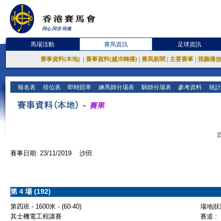
馬場活動
賽馬資訊
足球資訊
賽事資料(本地)
|
賽事資料(越洋轉播)
|
賽馬新聞
|
主要賽事
|
視聽播
報名表
排位表
即時賠率
練馬師分場表
騎師分場表
參考資料
統計
賽事日期: 23/11/2019 沙田
第 4 場 (192)
第四班 - 1600米 - (60-40)
場地狀況
其士機電工程讓賽
賽道 :