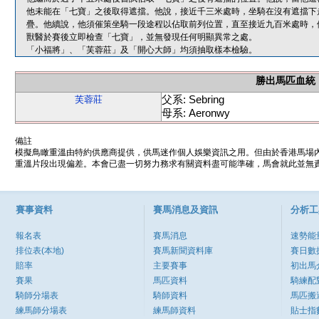
他未能在「七寶」之後取得遮擋。他說，接近千三米處時，坐騎在沒有遮擋下
疊。他續說，他須催策坐騎一段途程以佔取前列位置，直至接近九百米處時，
獸醫於賽後立即檢查「七寶」，並無發現任何明顯異常之處。
「小福將」、「芙蓉莊」及「開心大師」均須抽取樣本檢驗。
勝出馬匹血統
父系: Sebring
芙蓉莊
母系: Aeronwy
備註
模擬鳥瞰重溫由特約供應商提供，供馬迷作個人娛樂資訊之用。但由於香港馬場
重溫片段出現偏差。本會已盡一切努力務求有關資料盡可能準確，馬會就此並無責
賽事資料
賽馬消息及資訊
分析工
報名表
賽馬消息
速勢能
排位表(本地)
賽馬新聞資料庫
賽日數
賠率
主要賽事
初出馬
賽果
馬匹資料
騎練配
騎師分場表
騎師資料
馬匹搬
練馬師分場表
練馬師資料
貼士指