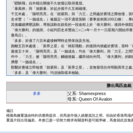
「驃騎飛」自外檔出閘後不久收慢以取得遮擋。
「暴風俠」與「放眼量」於起步後不久互相碰撞。
千五米處，「陽明亮亮」在「靚紫荊」與「力王」之間處於窘境之際收慢，當
史卓豐（「一舖成名」）被裁定一項不適當策騎〔賽事規例第100(1)條〕
其後繼續擠壓該駒，導致該駒在頗長的一段途程上於「偉大勝利」後蹄外側競
「偉大勝利」的後蹄。小組判罰史卓豐由二○二○年一月十一日星期六開始停賽
賽馬日）。
「多多」於過了六百米處後轉彎時走勢笨拙及失地。
跑離五百米處後，「新界之星」在「精彩飛動」的後蹄內側處於窘境，當時「
最後五十米，「陽明亮亮」及「一舖成名」均在「偉大勝利」與「力王」之間
件中，「力王」被「陽明亮亮」觸碰後軀，繼而傾向外閃。「偉大勝利」的騎
擠壓「一舖成名」。
獸醫於賽後立即檢查「靚紫荊」及「新界之星」，並無發現任何明顯異常之處
「多多」及「偉大勝利」均須抽取樣本檢驗。
勝出馬匹血統
父系: Shamexpress
多多
母系: Queen Of Avalon
備註
模擬鳥瞰重溫由特約供應商提供，供馬迷作個人娛樂資訊之用。但由於香港馬場
重溫片段出現偏差。本會已盡一切努力務求有關資料盡可能準確，馬會就此並無責