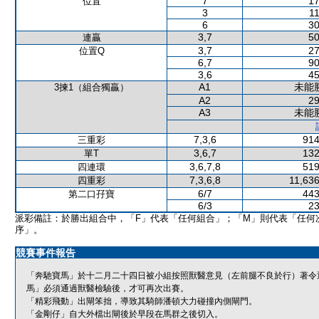
7
17
位置
3
11
6
30
3,7
50
連贏
3,7
27
位置Q
6,7
90
3,6
45
A1
未能
3揀1（組合獨贏）
A2
29
A3
未能
7,3,6
914
三重彩
3,6,7
132
單T
3,6,7,8
519
四連環
7,3,6,8
11,636
四重彩
6/7
443
第二口孖寶
6/3
23
派彩備註：於勝出組合中，「F」代表「任何組合」；「M」則代表「任何
序」。
競賽事件報告
「奔馳寶馬」於十二月二十四日被小組按照獸醫意見（左前腿不良於行）著令
馬」必須通過獸醫檢驗後，才可再次出賽。
「精彩飛動」出閘笨拙，導致其騎師潘頓大力碰撞內側閘門。
「金剛仔」自大外檔出閘後於早段在馬群之後切入。