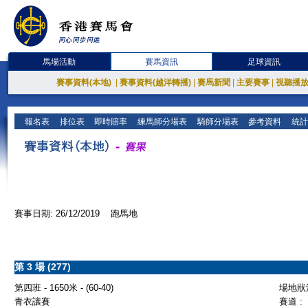
馬場活動
賽馬資訊
足球資訊
賽事資料(本地)
|
賽事資料(越洋轉播)
|
賽馬新聞
|
主要賽事
|
視聽播
報名表
排位表
即時賠率
練馬師分場表
騎師分場表
參考資料
統計
賽事日期: 26/12/2019 跑馬地
第 3 場 (277)
第四班 - 1650米 - (60-40)
場地狀況
青衣讓賽
賽道 :