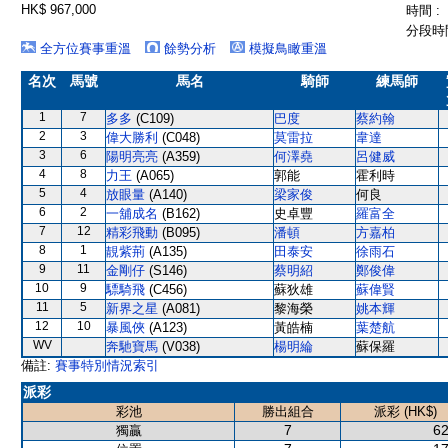
HK$ 967,000
時間 :
分段時間
全方位賽事重溫
餘勢分析
模擬鳥瞰重溫
名次
馬號
馬名
騎師
練馬師
1
7
多多
(C109)
巴度
蔡約翰
2
3
偉大勝利
(C048)
莫雷拉
韋達
3
6
陽明亮亮
(A359)
何澤堯
呂健威
4
8
力王
(A065)
郭能
霍利時
5
4
放眼量
(A140)
梁家俊
何良
6
2
一舖成名
(B162)
史卓豐
羅富全
7
12
精彩飛動
(B095)
潘頓
方嘉柏
8
1
靚紫荊
(A135)
田泰安
徐雨石
9
11
金剛仔
(S146)
蔡明紹
鄭俊偉
10
9
驃騎飛
(C456)
蘇狄雄
蘇偉賢
11
5
新界之星
(A081)
黎海榮
姚本輝
12
10
暴風俠
(A123)
黃皓楠
葉楚航
WV
奔馳寶馬
(V038)
楊明綸
蘇保羅
備註:
賽事特別情況索引
派彩
彩池
勝出組合
派彩 (HK$)
7
62
獨贏