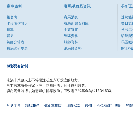
賽事資料
賽馬消息及資訊
分析工
報名表
賽馬消息
速勢能
排位表(本地)
賽馬新聞資料庫
賽日數
賠率
主要賽事
初出馬
賽果
馬匹資料
騎練配
騎師分場表
騎師資料
馬匹搬
練馬師分場表
練馬師資料
貼士指
博彩要有節制
未滿十八歲人士不得投注或進入可投注的地方。
向非法或海外莊家下注，即屬違法，且可被判監禁。
切勿沉迷賭博，如需尋求輔導協助，可致電平和基金熱線1834 633。
常見問題
|
聯絡我們
|
傳媒專用區
|
網頁指南
|
規例
|
提倡有節制博彩
|
私隱