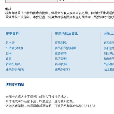
備註
模擬鳥瞰重溫由特約供應商提供，供馬迷作個人娛樂資訊之用。但由於香港馬場
重溫片段出現偏差。本會已盡一切努力務求有關資料盡可能準確，馬會就此並無責
賽事資料
賽馬消息及資訊
分析工
報名表
賽馬消息
速勢能
排位表(本地)
賽馬新聞資料庫
賽日數
賠率
主要賽事
初出馬
賽果
馬匹資料
騎練配
騎師分場表
騎師資料
馬匹搬
練馬師分場表
練馬師資料
貼士指
博彩要有節制
未滿十八歲人士不得投注或進入可投注的地方。
向非法或海外莊家下注，即屬違法，且可被判監禁。
切勿沉迷賭博，如需尋求輔導協助，可致電平和基金熱線1834 633。