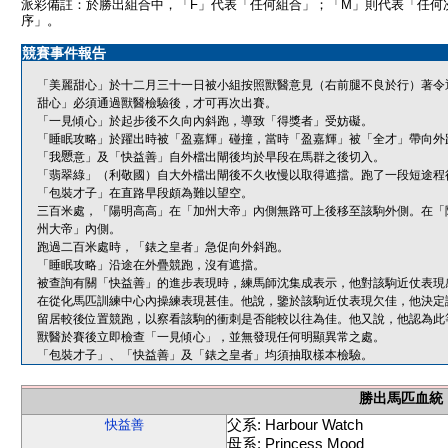
派彩備註：於勝出組合中，「F」代表「任何組合」；「M」則代表「任何
序」。
競賽事件報告
「美麗甜心」於十二月三十一日被小組按照獸醫意見（右前腿不良於行）著令
甜心」必須通過獸醫檢驗後，才可再次出賽。
「一見傾心」於起步後不久向內斜跑，導致「得獎者」受妨礙。
「睡眠攻略」於躍出時被「盈嘉輝」碰撞，當時「盈嘉輝」被「全才」帶向外
「我𢥧意」及「快益善」自外檔出閘後均於早段在馬群之後切入。
「翡翠綠」（利敬國）自大外檔出閘後不久收慢以取得遮擋。跑了一段短途程
「包裝才子」在直路早段頗為難以望空。
三百米處，「陽明高高」在「加州大帝」內側無路可上後移至該駒外側。在「
州大帝」內側。
跑過二百米處時，「錶之皇者」急促向外斜跑。
「睡眠攻略」沿途在外疊競跑，沒有遮擋。
被查詢有關「快益善」的進步表現時，練馬師沈集成表示，他對該駒近仗表現
在從化馬匹訓練中心內操練表現甚佳。他說，鑒於該駒近仗表現欠佳，他決定
留居較後位置競跑，以察看該駒的衝刺是否能較以往為佳。他又說，他認為此
獸醫於賽後立即檢查「一見傾心」，並無發現任何明顯異常之處。
「包裝才子」、「快益善」及「錶之皇者」均須抽取樣本檢驗。
勝出馬匹血統
父系: Harbour Watch
快益善
母系: Princess Mood