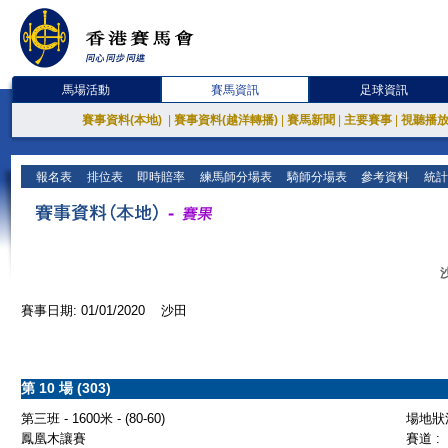
馬場活動
賽馬資訊
足球資訊
賽事資料(本地)
|
賽事資料(越洋轉播)
|
賽馬新聞
|
主要賽事
|
視聽播
報名表
排位表
即時賠率
練馬師分場表
騎師分場表
參考資料
統計
賽事日期: 01/01/2020 沙田
第 10 場 (303)
第三班 - 1600米 - (80-60)
場地狀況
鳳凰木讓賽
賽道 :