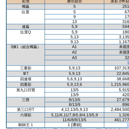
彩池
勝出組合
派彩 (HK$)
5
251
獨贏
5
67
位置
9
17
13
316
5,9
594
連贏
5,9
180
位置Q
5,13
3,135
9,13
1,167
A1
未能
3揀1（組合獨贏）
A2
未能
A3
32
5,9,13
107,313
三重彩
5,9,13
22,845
單T
5,6,9,13
38,668
四連環
5,9,13,6
1,215,960
四重彩
13/5
5,915
第九口孖寶
13/9
420
8/13/5
27,679
三寶
8/13/9
896
4,12,13/5,9,13
2,484,500
第三口孖T
5,11/6,11/7,8/5,8/4,13/5,9
1,326
六環彩
11/6/8/8/13/5
461,277
1 [潘頓]
騎師王 1