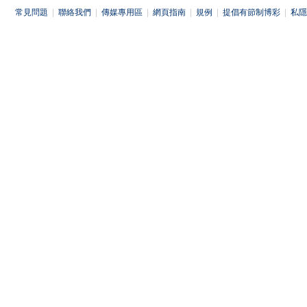
常見問題
|
聯絡我們
|
傳媒專用區
|
網頁指南
|
規例
|
提倡有節制博彩
|
私隱