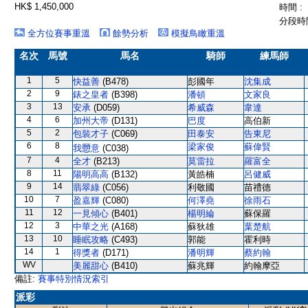
HK$ 1,450,000
時間 :
分段時間
全方位賽事重溫
餘勢分析
模擬鳥瞰重溫
名次
馬號
馬名
騎師
練馬師
1
5
快益善
(B478)
彭國年
沈集成
2
9
錶之皇者
(B398)
潘頓
文家良
3
13
安承
(D059)
希威森
韋達
4
6
加州大帝
(D131)
巴度
高伯新
5
2
包裝才子
(C069)
田泰安
告東尼
6
8
梁家俊
蘇偉賢
我𢥧意
(C038)
7
4
全才
(B213)
莫雷拉
羅富全
8
11
陽明高高
(B132)
黃皓楠
呂健威
9
14
翡翠綠
(C056)
利敬國
苗禮德
10
7
盈嘉輝
(C080)
何澤堯
徐雨石
11
12
一見傾心
(B401)
楊明綸
蘇保羅
12
3
中華之光
(A168)
蘇狄雄
葉楚航
13
10
睡眠攻略
(C493)
郭能
霍利時
14
1
得獎者
(D171)
潘明輝
蔡約翰
WV
美麗甜心
(B410)
蘇兆輝
約翰摩亞
備註:
賽事特別情況索引
派彩