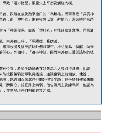
，導致「活力財星」嚴重失去平衡及觸碰內欄。
昂首。跟隨在後及跑來搶口的「馬驕雄」因而靠近「兵貴神
昂首，而「塑料喜」則在收慢以讓「醉開心」過頭時同樣昂
當時「神州俊馬」靠近「塑料喜」的後蹄處於窘境。同樣於
威」向外移出時，「馬驕雄」受妨礙。
，繼而收慢及移至該駒外側以望空。小組認為「特醒」尚未
醉開心」外側時，「都市神話」因而向外移出避開該駒的後
。
前列位置，希望坐騎能夠在領先馬匹之後取得遮擋。他說，
未能按照策騎指示取得遮擋，遂讓坐騎上前領放。他說，
他說，跑過四百米處時他開始催策坐騎，但坐騎對催策未能
見「醉開心」於直路上轉弱，他告訴馬主及練馬師，他認為
」，並無發現任何明顯異常之處。