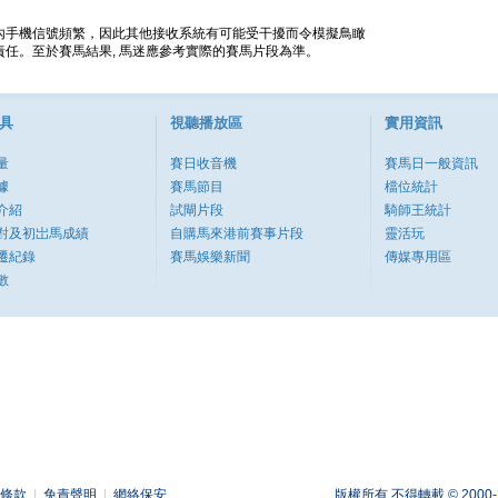
內手機信號頻繁，因此其他接收系統有可能受干擾而令模擬鳥瞰
任。至於賽馬結果, 馬迷應參考實際的賽馬片段為準。
具
視聽播放區
實用資訊
量
賽日收音機
賽馬日一般資訊
據
賽馬節目
檔位統計
介紹
試閘片段
騎師王統計
對及初岀馬成績
自購馬來港前賽事片段
靈活玩
遷紀錄
賽馬娛樂新聞
傳媒專用區
數
條款
|
免責聲明
|
網絡保安
版權所有 不得轉載 © 2000