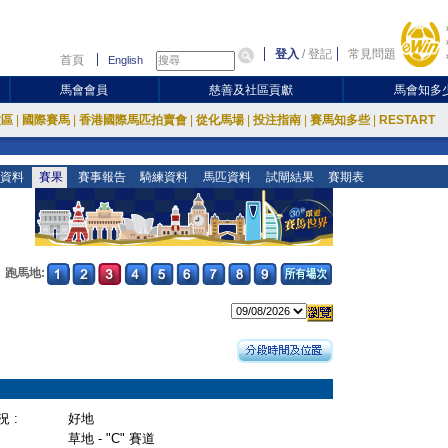
登入
/
登記
常見問題
首頁
English
馬會會員
慈善及社區貢獻
馬會知多
放區
|
國際賽馬
|
香港國際馬匹拍賣會
|
從化馬場
|
投注指南
|
賽馬知多些
|
RESTART
資料
賽果
賽事報告
騎練資料
馬匹資料
試閘結果
賽期表
跑馬地:
 :
好地
草地 - "C" 賽道