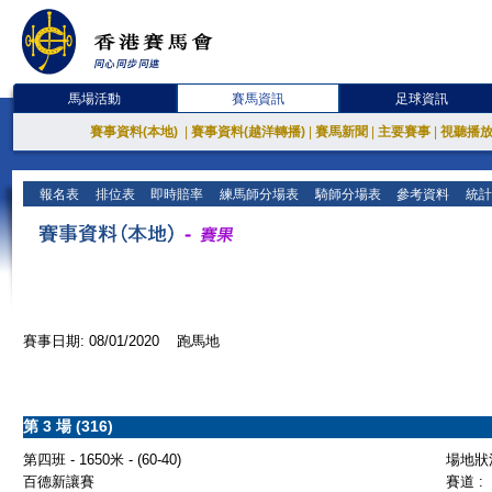
馬場活動
賽馬資訊
足球資訊
賽事資料(本地)
|
賽事資料(越洋轉播)
|
賽馬新聞
|
主要賽事
|
視聽播
報名表
排位表
即時賠率
練馬師分場表
騎師分場表
參考資料
統計
賽事日期: 08/01/2020 跑馬地
第 3 場 (316)
第四班 - 1650米 - (60-40)
場地狀況
百德新讓賽
賽道 :