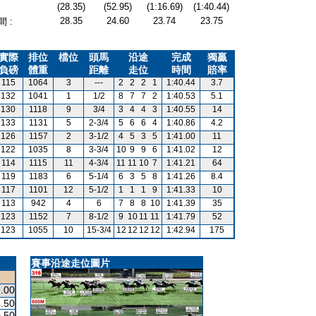
(28.35)
(52.95)
(1:16.69)
(1:40.44)
28.35
24.60
23.74
23.75
 :
實際
排位
檔位
頭馬
沿途
完成
獨贏
負磅
體重
距離
走位
時間
賠率
115
1064
3
---
2
2
2
1
1:40.44
3.7
132
1041
1
1/2
8
7
7
2
1:40.53
5.1
130
1118
9
3/4
3
4
4
3
1:40.55
14
133
1131
5
2-3/4
5
6
6
4
1:40.86
4.2
126
1157
2
3-1/2
4
5
3
5
1:41.00
11
122
1035
8
3-3/4
10
9
9
6
1:41.02
12
114
1115
11
4-3/4
11
11
10
7
1:41.21
64
119
1183
6
5-1/4
6
3
5
8
1:41.26
8.4
117
1101
12
5-1/2
1
1
1
9
1:41.33
10
113
942
4
6
7
8
8
10
1:41.39
35
123
1152
7
8-1/2
9
10
11
11
1:41.79
52
123
1055
10
15-3/4
12
12
12
12
1:42.94
175
賽事沿途走位圖片
.00
.50
.50