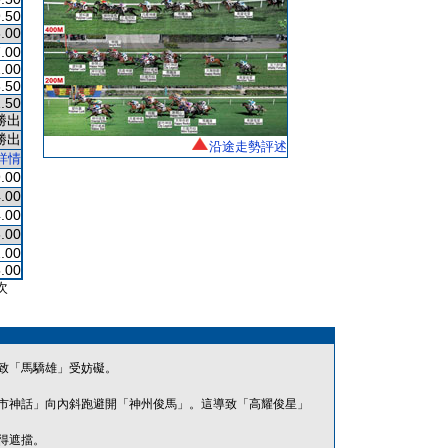
.50
.00
.00
.00
.50
.50
勝出
勝出
沿途走勢評述
詳情
.00
.00
.00
.00
.00
.00
次
致「馬驕雄」受妨礙。
市神話」向內斜跑避開「神州俊馬」。這導致「高耀俊星」
得遮擋。