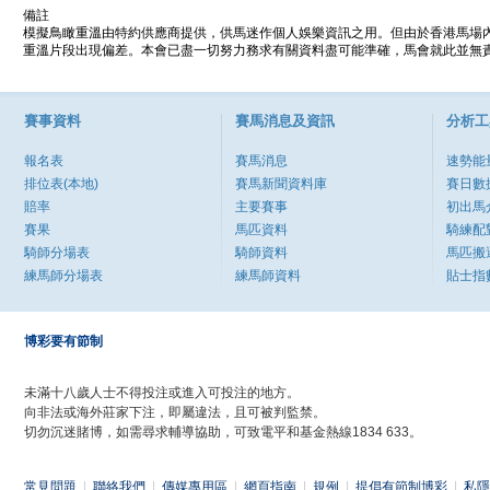
備註
模擬鳥瞰重溫由特約供應商提供，供馬迷作個人娛樂資訊之用。但由於香港馬場
重溫片段出現偏差。本會已盡一切努力務求有關資料盡可能準確，馬會就此並無責
賽事資料
賽馬消息及資訊
分析工
報名表
賽馬消息
速勢能
排位表(本地)
賽馬新聞資料庫
賽日數
賠率
主要賽事
初出馬
賽果
馬匹資料
騎練配
騎師分場表
騎師資料
馬匹搬
練馬師分場表
練馬師資料
貼士指
博彩要有節制
未滿十八歲人士不得投注或進入可投注的地方。
向非法或海外莊家下注，即屬違法，且可被判監禁。
切勿沉迷賭博，如需尋求輔導協助，可致電平和基金熱線1834 633。
常見問題
|
聯絡我們
|
傳媒專用區
|
網頁指南
|
規例
|
提倡有節制博彩
|
私隱