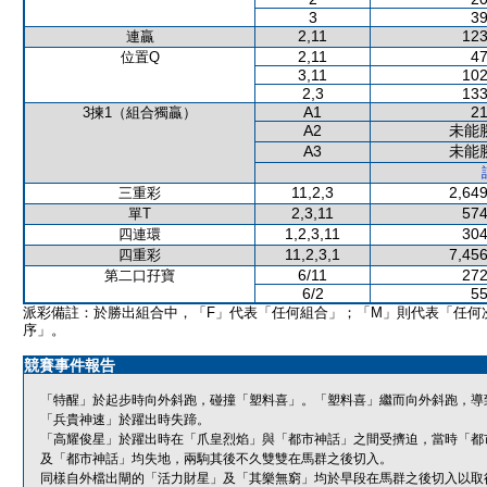
3
39
2,11
123
連贏
2,11
47
位置Q
3,11
102
2,3
133
A1
21
3揀1（組合獨贏）
A2
未能
A3
未能
11,2,3
2,649
三重彩
2,3,11
574
單T
1,2,3,11
304
四連環
11,2,3,1
7,456
四重彩
6/11
272
第二口孖寶
6/2
55
派彩備註：於勝出組合中，「F」代表「任何組合」；「M」則代表「任何
序」。
競賽事件報告
「特醒」於起步時向外斜跑，碰撞「塑料喜」。「塑料喜」繼而向外斜跑，導
「兵貴神速」於躍出時失蹄。
「高耀俊星」於躍出時在「爪皇烈焰」與「都市神話」之間受擠迫，當時「都
及「都市神話」均失地，兩駒其後不久雙雙在馬群之後切入。
同樣自外檔出閘的「活力財星」及「其樂無窮」均於早段在馬群之後切入以取