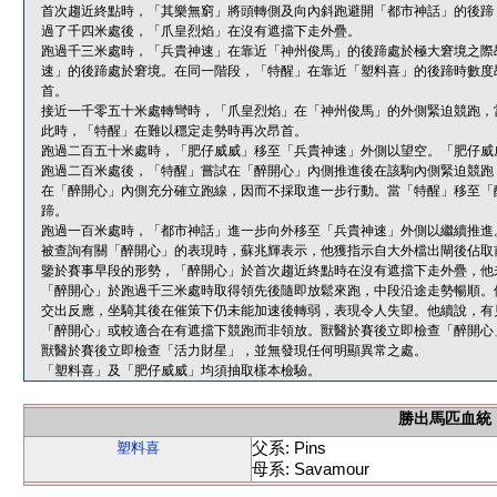
首次趨近終點時，「其樂無窮」將頭轉側及向內斜跑避開「都市神話」的後蹄
過了千四米處後，「爪皇烈焰」在沒有遮擋下走外疊。
跑過千三米處時，「兵貴神速」在靠近「神州俊馬」的後蹄處於極大窘境之際
速」的後蹄處於窘境。在同一階段，「特醒」在靠近「塑料喜」的後蹄時數度
首。
接近一千零五十米處轉彎時，「爪皇烈焰」在「神州俊馬」的外側緊迫競跑，
此時，「特醒」在難以穩定走勢時再次昂首。
跑過二百五十米處時，「肥仔威威」移至「兵貴神速」外側以望空。「肥仔威
跑過二百米處後，「特醒」嘗試在「醉開心」內側推進後在該駒內側緊迫競跑
在「醉開心」內側充分確立跑線，因而不採取進一步行動。當「特醒」移至「
蹄。
跑過一百米處時，「都市神話」進一步向外移至「兵貴神速」外側以繼續推進
被查詢有關「醉開心」的表現時，蘇兆輝表示，他獲指示自大外檔出閘後佔取
鑒於賽事早段的形勢，「醉開心」於首次趨近終點時在沒有遮擋下走外疊，他
「醉開心」於跑過千三米處時取得領先後隨即放鬆來跑，中段沿途走勢暢順。
交出反應，坐騎其後在催策下仍未能加速後轉弱，表現令人失望。他續說，有
「醉開心」或較適合在有遮擋下競跑而非領放。獸醫於賽後立即檢查「醉開心
獸醫於賽後立即檢查「活力財星」，並無發現任何明顯異常之處。
「塑料喜」及「肥仔威威」均須抽取樣本檢驗。
勝出馬匹血統
父系: Pins
塑料喜
母系: Savamour