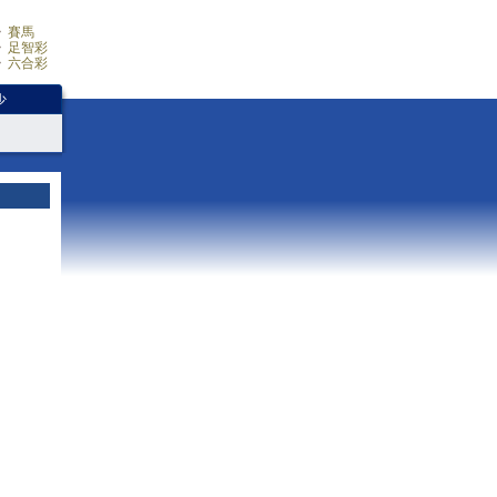
賽馬
足智彩
六合彩
少