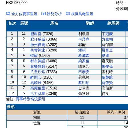
HK$ 967,000
時間 :
分段時間
全方位賽事重溫
餘勢分析
模擬鳥瞰重溫
名次
馬號
馬名
騎師
練馬師
1
11
塑料喜
(T326)
利敬國
丁冠豪
2
2
肥仔威威
(B366)
何澤堯
方嘉柏
3
3
神州俊馬
(A282)
郭能
蘇保羅
4
1
兵貴神速
(B299)
潘頓
羅富全
5
4
特醒
(C060)
希威森
韋達
6
8
都市神話
(A086)
梁家俊
容天鵬
7
6
其樂無窮
(S147)
陳嘉熙
鄭俊偉
8
9
爪皇烈焰
(T353)
田泰安
霍利時
9
10
醉開心
(B286)
蘇兆輝
葉楚航
10
12
馬驕雄
(B455)
蔡明紹
蘇偉賢
11
7
高耀俊星
(C516)
史卓豐
高伯新
12
5
活力財星
(C348)
蘇狄雄
何良
備註:
賽事特別情況索引
派彩
彩池
勝出組合
派彩 (HK$)
11
37
獨贏
11
14
位置
2
20