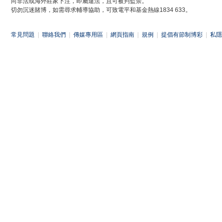
向非法或海外莊家下注，即屬違法，且可被判監禁。
切勿沉迷賭博，如需尋求輔導協助，可致電平和基金熱線1834 633。
常見問題
|
聯絡我們
|
傳媒專用區
|
網頁指南
|
規例
|
提倡有節制博彩
|
私隱