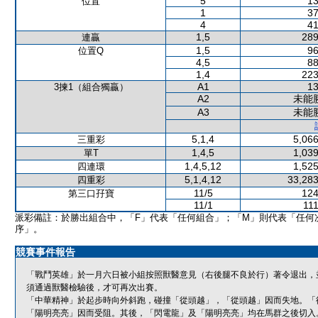
5
13
位置
1
37
4
41
1,5
289
連贏
1,5
96
位置Q
4,5
88
1,4
223
A1
13
3揀1（組合獨贏）
A2
未能
A3
未能
5,1,4
5,066
三重彩
1,4,5
1,039
單T
1,4,5,12
1,525
四連環
5,1,4,12
33,283
四重彩
11/5
124
第三口孖寶
11/1
111
派彩備註：於勝出組合中，「F」代表「任何組合」；「M」則代表「任何
序」。
競賽事件報告
「戰鬥英雄」於一月六日被小組按照獸醫意見（右後腿不良於行）著令退出，
須通過獸醫檢驗後，才可再次出賽。
「中華精神」於起步時向外斜跑，碰撞「從頭越」，「從頭越」因而失地。「
「陽明亮亮」因而受阻。其後，「閃電龍」及「陽明亮亮」均在馬群之後切入