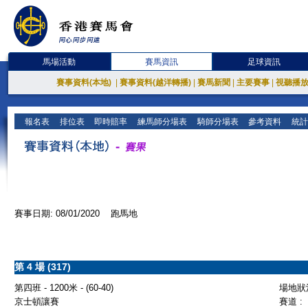
馬場活動
賽馬資訊
足球資訊
賽事資料(本地)
|
賽事資料(越洋轉播)
|
賽馬新聞
|
主要賽事
|
視聽播
報名表
排位表
即時賠率
練馬師分場表
騎師分場表
參考資料
統計
賽事日期: 08/01/2020 跑馬地
第 4 場 (317)
第四班 - 1200米 - (60-40)
場地狀況
京士頓讓賽
賽道 :