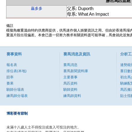
勝出馬匹血統
父系: Duporth
贏多多
母系: What An Impact
備註
模擬鳥瞰重溫由特約供應商提供，供馬迷作個人娛樂資訊之用。但由於香港馬場
重溫片段出現偏差。本會已盡一切努力務求有關資料盡可能準確，馬會就此並無責
賽事資料
賽馬消息及資訊
分析工
報名表
賽馬消息
速勢能
排位表(本地)
賽馬新聞資料庫
賽日數
賠率
主要賽事
初出馬
賽果
馬匹資料
騎練配
騎師分場表
騎師資料
馬匹搬
練馬師分場表
練馬師資料
貼士指
博彩要有節制
未滿十八歲人士不得投注或進入可投注的地方。