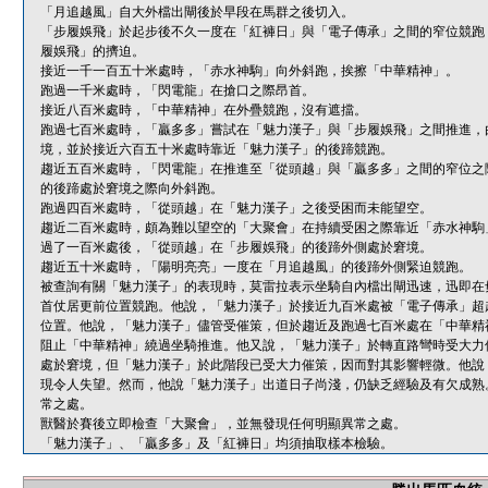
「月追越風」自大外檔出閘後於早段在馬群之後切入。
「步履娛飛」於起步後不久一度在「紅褲日」與「電子傳承」之間的窄位競跑
履娛飛」的擠迫。
接近一千一百五十米處時，「赤水神駒」向外斜跑，挨擦「中華精神」。
跑過一千米處時，「閃電龍」在搶口之際昂首。
接近八百米處時，「中華精神」在外疊競跑，沒有遮擋。
跑過七百米處時，「贏多多」嘗試在「魅力漢子」與「步履娛飛」之間推進，
境，並於接近六百五十米處時靠近「魅力漢子」的後蹄競跑。
趨近五百米處時，「閃電龍」在推進至「從頭越」與「贏多多」之間的窄位之
的後蹄處於窘境之際向外斜跑。
跑過四百米處時，「從頭越」在「魅力漢子」之後受困而未能望空。
趨近二百米處時，頗為難以望空的「大聚會」在持續受困之際靠近「赤水神駒
過了一百米處後，「從頭越」在「步履娛飛」的後蹄外側處於窘境。
趨近五十米處時，「陽明亮亮」一度在「月追越風」的後蹄外側緊迫競跑。
被查詢有關「魅力漢子」的表現時，莫雷拉表示坐騎自內檔出閘迅速，迅即在
首仗居更前位置競跑。他說，「魅力漢子」於接近九百米處被「電子傳承」超
位置。他說，「魅力漢子」儘管受催策，但於趨近及跑過七百米處在「中華精
阻止「中華精神」繞過坐騎推進。他又說，「魅力漢子」於轉直路彎時受大力
處於窘境，但「魅力漢子」於此階段已受大力催策，因而對其影響輕微。他說
現令人失望。然而，他說「魅力漢子」出道日子尚淺，仍缺乏經驗及有欠成熟
常之處。
獸醫於賽後立即檢查「大聚會」，並無發現任何明顯異常之處。
「魅力漢子」、「贏多多」及「紅褲日」均須抽取樣本檢驗。