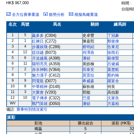
HK$ 967,000
時間 :
分段時間
全方位賽事重溫
餘勢分析
模擬鳥瞰重溫
名次
馬號
馬名
騎師
練馬師
1
5
贏多多
(C004)
史卓豐
丁冠豪
2
1
紅褲日
(C272)
陳嘉熙
鄭俊偉
3
4
步履娛飛
(C289)
蔡明紹
告東尼
4
12
從頭越
(B073)
何澤堯
徐雨石
5
6
月追越風
(A398)
潘頓
蘇偉賢
6
11
陽明亮亮
(A359)
黃皓楠
呂健威
7
2
赤水神駒
(V364)
田泰安
葉楚航
8
7
魅力漢子
(C412)
莫雷拉
蔡約翰
9
9
閃電龍
(D077)
希威森
羅富全
10
8
中華精神
(D148)
蘇狄雄
何良
11
3
大聚會
(V293)
郭能
高伯新
12
10
電子傳承
(C322)
巴度
文家良
WV
戰鬥英雄
(D050)
潘頓
方嘉柏
備註:
賽事特別情況索引
派彩
彩池
勝出組合
派彩 (HK$)
5
32
獨贏