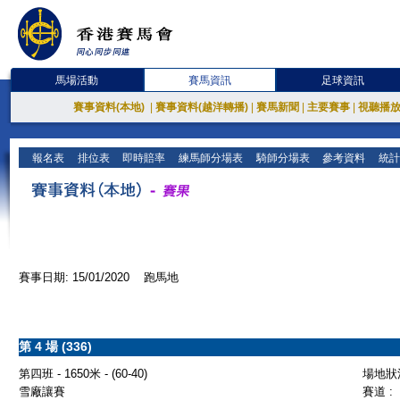
馬場活動
賽馬資訊
足球資訊
賽事資料(本地)
|
賽事資料(越洋轉播)
|
賽馬新聞
|
主要賽事
|
視聽播
報名表
排位表
即時賠率
練馬師分場表
騎師分場表
參考資料
統計
賽事日期: 15/01/2020 跑馬地
第 4 場 (336)
第四班 - 1650米 - (60-40)
場地狀況
雪廠讓賽
賽道 :