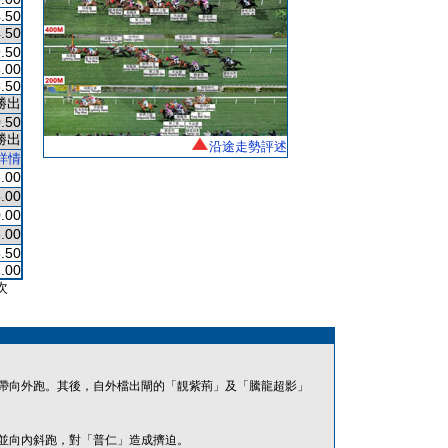
.50
.50
.50
.00
.50
勝出
.50
勝出
沿途走勢評述
詳情
.00
.00
.00
.00
.50
.00
次
帶向外跑。其後，自外檔出閘的「靚紫荊」及「騰龍超影」
並向內斜跑，對「普仁」造成擠迫。