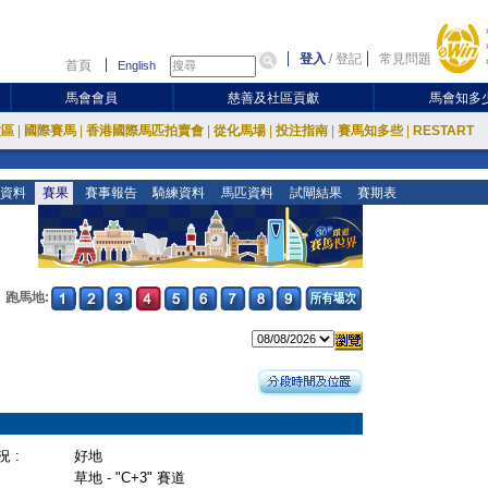
登入
/
登記
常見問題
首頁
English
馬會會員
慈善及社區貢獻
馬會知多
放區
|
國際賽馬
|
香港國際馬匹拍賣會
|
從化馬場
|
投注指南
|
賽馬知多些
|
RESTART
資料
賽果
賽事報告
騎練資料
馬匹資料
試閘結果
賽期表
跑馬地:
 :
好地
草地 - "C+3" 賽道