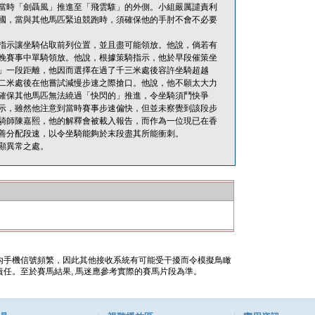
當時「劍聶風」推進至「飛雲騅」的外側。小組嚴厲譴責利
國，當與其他馬匹緊迫競跑時，須確保他的手肘不會不必要
指示讓坐騎佔取前列位置，並且盡可能領放。他說，倘若有
晚賽事中單騎領放。他說，根據策騎指示，他於早段催策坐
」一段距離，他因而選擇在過了千三米處後容許坐騎超越
二米處後在他嘗試減慢步速之際搶口。他說，他不願太大力
確保其他馬匹無法繞過「快閃的」推進，令坐騎須鬥快爭
示，雖然他注意到當時賽事步速偏快，但並未察覺到該段步
騎師陳嘉熙，他的解釋會被載入報告，而作為一位現已在香
善分配段速，以令坐騎能夠於末段盡其所能衝刺。
顯異常之處。
內手機信號頻繁，因此其他接收系統有可能受干擾而令模擬鳥瞰
任。至於賽馬結果, 馬迷應參考實際的賽馬片段為準。