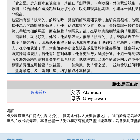
「管之星」於六百米處被碰撞，其後在「劍聶風」（利敬國）外側緊迫競跑，
敬國，並告誡他在轉換跑線時必須小心，以免阻礙其他馬匹。小組亦告誡利敬
地抬高。
被查詢有關「快閃的」的騎法時，見習騎師陳嘉熙表示，坐騎負磅很輕，他獲
其他馬匹的騎師試圖領放，則他可佔取其後的位置，然而，最好是讓坐騎在是
騎以帶離內側的馬匹，而在超越「劍聶風」後，坐騎領先貼欄競跑的「飛雲騅
「飛雲騅」取得領先。他說，他於早段大力催策「快閃的」後，坐騎於過了千
收慢「快閃的」，因為他不希望大幅度地減慢步速而干擾到後面的馬匹，同時
先。在小組就過了千二米處後賽事步速甚快告誡見習騎師陳嘉熙後，陳嘉熙表
速實際是這麼快，若他有注意到此事，他會更加努力減慢步速。小組告訴見習
港及海外策騎相當數量賽事的見習騎師，他應注意自己讓坐騎締造的步速並妥
獸醫於賽後立即檢查「永益善」、「劍聶風」及「管之星」，並無發現任何明
「藍海策略」及「鴻圖巨星」均須抽取樣本檢驗。
勝出馬匹血統
父系: Alamosa
藍海策略
母系: Grey Swan
備註
模擬鳥瞰重溫由特約供應商提供，供馬迷作個人娛樂資訊之用。但由於香港馬場
重溫片段出現偏差。本會已盡一切努力務求有關資料盡可能準確，馬會就此並無責