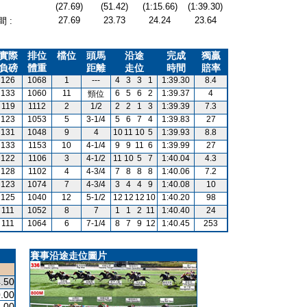
(27.69)
(51.42)
(1:15.66)
(1:39.30)
27.69
23.73
24.24
23.64
 :
實際
排位
檔位
頭馬
沿途
完成
獨贏
負磅
體重
距離
走位
時間
賠率
126
1068
1
---
4
3
3
1
1:39.30
8.4
133
1060
11
6
5
6
2
1:39.37
4
頸位
119
1112
2
1/2
2
2
1
3
1:39.39
7.3
123
1053
5
3-1/4
5
6
7
4
1:39.83
27
131
1048
9
4
10
11
10
5
1:39.93
8.8
133
1153
10
4-1/4
9
9
11
6
1:39.99
27
122
1106
3
4-1/2
11
10
5
7
1:40.04
4.3
128
1102
4
4-3/4
7
8
8
8
1:40.06
7.2
123
1074
7
4-3/4
3
4
4
9
1:40.08
10
125
1040
12
5-1/2
12
12
12
10
1:40.20
98
111
1052
8
7
1
1
2
11
1:40.40
24
111
1064
6
7-1/4
8
7
9
12
1:40.45
253
賽事沿途走位圖片
.50
.00
.00