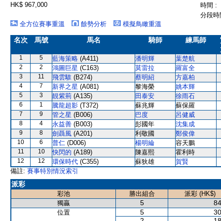
HK$ 967,000
時間 :
分段時間
全方位賽事重溫
餘勢分析
模擬鳥瞰重溫
名次
馬號
馬名
騎師
練馬師
1
5
藍海策略
(A411)
潘明輝
葉楚航
2
2
鴻圖巨星
(C163)
莫雷拉
羅富全
3
11
飛雲騅
(B274)
蔡明紹
方嘉柏
4
7
新界之星
(A081)
黎海榮
姚本輝
5
3
靚紫荊
(A135)
田泰安
徐雨石
6
1
騰龍超影
(T372)
蘇兆輝
蘇保羅
7
9
管之星
(B006)
巴度
呂健威
8
4
永益善
(B003)
彭國年
沈集成
9
8
劍聶風
(A201)
利敬國
鄭俊偉
10
6
普仁
(D006)
楊明綸
容天鵬
11
10
快閃的
(A189)
陳嘉熙
霍利時
12
12
環保時代
(C355)
蘇狄雄
賀賢
備註:
賽事特別情況索引
派彩
彩池
勝出組合
派彩 (HK$)
5
84
獨贏
5
30
位置
2
18