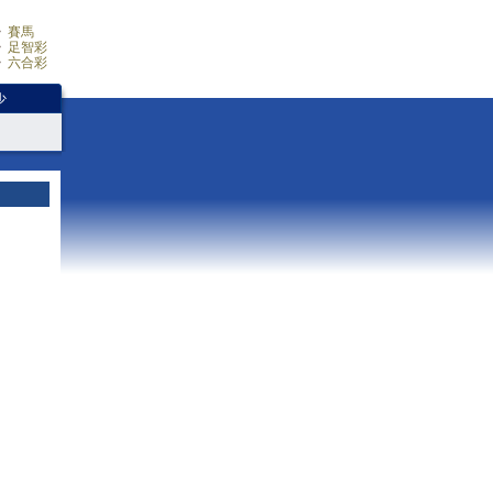
賽馬
足智彩
六合彩
少