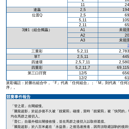
11
24
2,5
194
連贏
2,5
69
位置Q
5,11
105
2,11
65
A1
未能
3揀1（組合獨贏）
A2
20
A3
未能
5,2,11
2,783
三重彩
2,5,11
445
單T
2,5,7,11
2,580
四連環
5,2,11,7
69,115
四重彩
12/5
656
第三口孖寶
12/2
61
派彩備註：於勝出組合中，「F」代表「任何組合」；「M」則代表「任何
序」。
競賽事件報告
「管之星」出閘緩慢。
「騰龍超影」於起步後不久被「靚紫荊」碰撞，當時「靚紫荊」被「快閃的」
均在馬群之後切入。
「普仁」自最外檔出閘後收慢，並在馬群之後切入以取得遮擋。
「騰龍超影」於八百米處在「永益善」之後迅速推進，因而須勒避該駒的後蹄