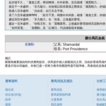
起步後不久，「遨遊之星」將頭轉側，向外斜跑，並且碰撞「滿貫動力」。
接近千一米處時，「非凡魅力」在收慢以取得遮擋之際靠近「滿貫動力」的後
跑過八百米處時，「自由喜」自己失去平衡。
過了六百米處後轉彎時，「皓月千里」稍微向外斜跑，碰撞「遨遊之星」的後
趨近四百米處時，「非凡魅力」在「前進」之後處於窘境。
趨近一百米處時，「哈蝦王旺」在「晨曦寶馬」之後處於窘境後移至該駒內側
「加州雷電」、「喜勝駒」及「紅褲日」均須抽取樣本檢驗。
勝出馬匹血統
父系: Shamardal
喜勝駒
母系: Port Providence
備註
模擬鳥瞰重溫由特約供應商提供，供馬迷作個人娛樂資訊之用。但由於香港馬場
重溫片段出現偏差。本會已盡一切努力務求有關資料盡可能準確，馬會就此並無責
賽事資料
賽馬消息及資訊
分析工
報名表
賽馬消息
速勢能
排位表(本地)
賽馬新聞資料庫
賽日數
賠率
主要賽事
初出馬
賽果
馬匹資料
騎練配