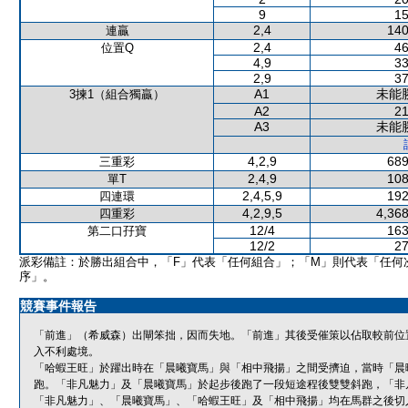
9
15
2,4
140
連贏
2,4
46
位置Q
4,9
33
2,9
37
A1
未能
3揀1（組合獨贏）
A2
21
A3
未能
4,2,9
689
三重彩
2,4,9
108
單T
2,4,5,9
192
四連環
4,2,9,5
4,368
四重彩
12/4
163
第二口孖寶
12/2
27
派彩備註：於勝出組合中，「F」代表「任何組合」；「M」則代表「任何
序」。
競賽事件報告
「前進」（希威森）出閘笨拙，因而失地。「前進」其後受催策以佔取較前位
入不利處境。
「哈蝦王旺」於躍出時在「晨曦寶馬」與「相中飛揚」之間受擠迫，當時「晨
跑。「非凡魅力」及「晨曦寶馬」於起步後跑了一段短途程後雙雙斜跑，「非
「非凡魅力」、「晨曦寶馬」、「哈蝦王旺」及「相中飛揚」均在馬群之後切