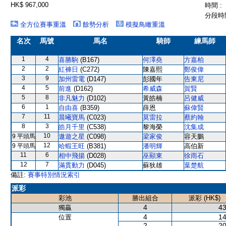
HK$ 967,000
時間 :
分段時間
全方位賽事重溫
餘勢分析
模擬鳥瞰重溫
名次
馬號
馬名
騎師
練馬師
1
4
喜勝駒
(B167)
何澤堯
方嘉柏
2
2
紅褲日
(C272)
陳嘉熙
鄭俊偉
3
9
加州雷電
(D147)
彭國年
告東尼
4
5
前進
(D162)
希威森
賀賢
5
8
非凡魅力
(D102)
黃皓楠
呂健威
6
1
自由喜
(B359)
薛恩
蘇偉賢
7
11
晨曦寶馬
(C023)
莫雷拉
蔡約翰
8
3
皓月千里
(C538)
黎海榮
沈集成
10
9 平頭馬
遨遊之星
(C098)
梁家俊
容天鵬
12
9 平頭馬
哈蝦王旺
(B381)
潘明輝
高伯新
11
6
相中飛揚
(D028)
巫顯東
徐雨石
12
7
滿貫動力
(D045)
蘇狄雄
葉楚航
備註:
賽事特別情況索引
派彩
彩池
勝出組合
派彩 (HK$)
4
43
獨贏
4
14
位置
2
20