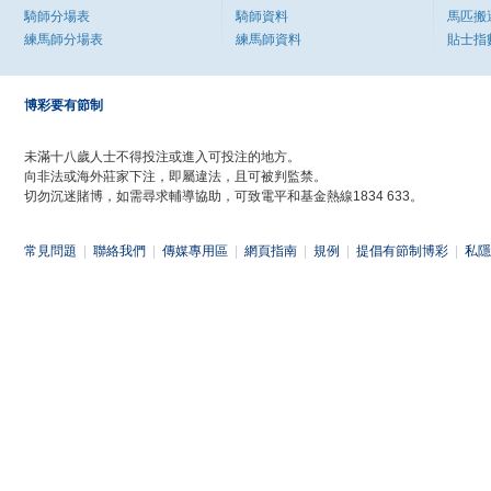
騎師分場表
騎師資料
馬匹搬
練馬師分場表
練馬師資料
貼士指
博彩要有節制
未滿十八歲人士不得投注或進入可投注的地方。
向非法或海外莊家下注，即屬違法，且可被判監禁。
切勿沉迷賭博，如需尋求輔導協助，可致電平和基金熱線1834 633。
常見問題
|
聯絡我們
|
傳媒專用區
|
網頁指南
|
規例
|
提倡有節制博彩
|
私隱