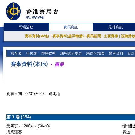
馬場活動
賽馬資訊
足球資訊
賽事資料(本地)
|
賽事資料(越洋轉播)
|
賽馬新聞
|
主要賽事
|
視聽播
報名表
排位表
即時賠率
練馬師分場表
騎師分場表
參考資料
統計
賽事日期: 22/01/2020 跑馬地
第 3 場 (354)
第四班 - 1200米 - (60-40)
場地狀況
成業讓賽
賽道 :