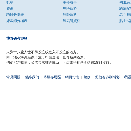
賠率
主要賽事
初出馬
賽果
馬匹資料
騎練配
騎師分場表
騎師資料
馬匹搬
練馬師分場表
練馬師資料
貼士指
博彩要有節制
未滿十八歲人士不得投注或進入可投注的地方。
向非法或海外莊家下注，即屬違法，且可被判監禁。
切勿沉迷賭博，如需尋求輔導協助，可致電平和基金熱線1834 633。
常見問題
|
聯絡我們
|
傳媒專用區
|
網頁指南
|
規例
|
提倡有節制博彩
|
私隱