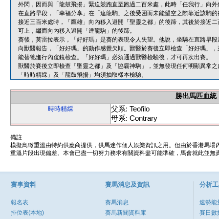
外閃，因而與「龍鼓飛揚」緊迫競跑直至跑過二百米處，此時「任我行」向外
在直路早段，「幸福分享」在「達龍駒」之後受困而未能望空之際靠近該駒的
接近三百米處時，「鷹雄」向內移入避開「聖靈之都」的後蹄，其後於接近二
可上，繼而向內移入避開「達龍駒」的後蹄。
賽後，莫雷拉表示，「好好瑪」是賽的表現令人失望。他說，坐騎在直路早段
向獸醫報告，「好好瑪」的動作感覺欠順。獸醫於賽後立即檢查「好好瑪」，
能替牠進行內窺鏡檢查。「好好瑪」必須通過獸醫檢驗後，才可再次出賽。
獸醫於賽後立即檢查「聖靈之都」及「協霸神駒」，並無發現任何明顯異常之
「時時精綵」及「龍鼓飛揚」均須抽取樣本檢驗。
勝出馬匹血統
父系: Teofilo
時時精綵
母系: Contrary
備註
模擬鳥瞰重溫由特約供應商提供，供馬迷作個人娛樂資訊之用。但由於香港馬場
重溫片段出現偏差。本會已盡一切努力務求有關資料盡可能準確，馬會就此並無責
賽事資料
賽馬消息及資訊
分析工
報名表
賽馬消息
速勢能
排位表(本地)
賽馬新聞資料庫
賽日數