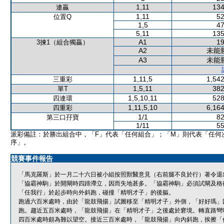
1,11
134
連贏
1,11
52
位置Q
1,5
47
5,11
135
A1
19
3揀1（組合獨贏）
A2
未能
A3
未能
1,11,5
1,542
三重彩
1,5,11
382
單T
1,5,10,11
528
四連環
1,11,5,10
6,164
四重彩
1/1
82
第三口孖寶
1/11
55
派彩備註：於勝出組合中，「F」代表「任何組合」；「M」則代表「任何
序」。
競賽事件報告
「馬克羅斯」於一月二十六日被小組按照獸醫意見（右前腿不良於行）著令退
「協霸神駒」於開閘時四蹄滯立，因而失地甚多。「協霸神駒」必須試閘及格
「任我行」於起步時向外斜跑，碰撞「精明才子」的後軀。
跑過六百米處時，由於「龍鼓飛揚」試圖移至「精明才子」外側，「好好瑪」
跑。趨近五百米處時，「龍鼓飛揚」在「精明才子」之後處於窘境。轉直路彎
四百米處時頗為難以望空。接近三百米處時，「龍鼓飛揚」向內斜跑，挨擦「