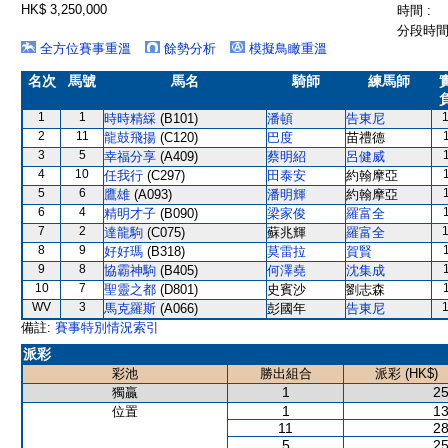
HK$ 3,250,000
時間 :
分段時間 
全方位賽事重溫
餘勢分析
模擬鳥瞰重溫
名次
馬號
馬名
騎師
練馬師
1
1
時時精綵
(B101)
潘頓
告東尼
2
11
龍鼓飛揚
(C120)
巴度
苗禮德
3
5
幸福分享
(A409)
蔡明紹
呂健威
4
10
任我行
(C297)
田泰安
約翰摩亞
5
6
鷹雄
(A093)
潘明輝
約翰摩亞
6
4
精明才子
(B090)
梁家俊
羅富全
7
2
達龍駒
(C075)
蘇兆輝
羅富全
8
9
好好瑪
(B318)
莫雷拉
賀賢
9
8
協霸神駒
(B405)
何澤堯
沈集成
10
7
聖靈之都
(D801)
史賓沙
劉志森
WV
3
馬克羅斯
(A066)
彭國年
告東尼
備註:
賽事特別情況索引
派彩
彩池
勝出組合
派彩 (HK$)
1
25
獨贏
1
13
位置
11
28
5
25