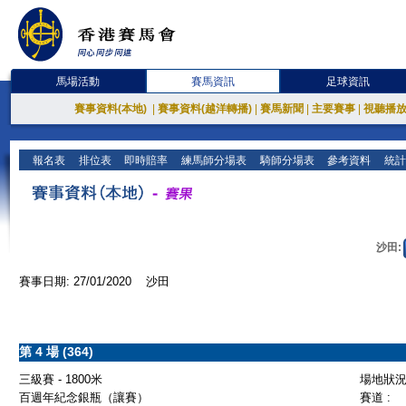
馬場活動
賽馬資訊
足球資訊
賽事資料(本地)
|
賽事資料(越洋轉播)
|
賽馬新聞
|
主要賽事
|
視聽播
報名表
排位表
即時賠率
練馬師分場表
騎師分場表
參考資料
統計
沙田:
賽事日期: 27/01/2020 沙田
第 4 場 (364)
三級賽 - 1800米
場地狀況 
百週年紀念銀瓶（讓賽）
賽道 :