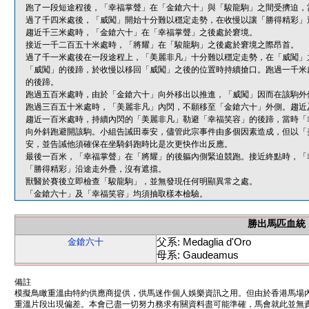
跑了一段短途程後，「幸福掌聲」在「金鎗六十」與「駿龍駒」之間受擠迫，
過了千四米處後，「威闖」開始十分難以穩定走勢，在收慢以讓「勝得精彩」
趨近千三米處時，「金鎗六十」在「幸福掌聲」之後處於窘境。
接近一千二百五十米處時，「將耀」在「駿龍駒」之後處於窘境之際昂首。
過了千一米處後在一段途程上，「美麗非凡」十分難以穩定走勢，在「威闖」
「威闖」的後蹄，於收慢以移回「威闖」之後的位置時持續搶口。跑過一千米
的後蹄。
跑過五百米處時，由於「金鎗六十」向外移出以推進，「威闖」因而在該駒外
跑過三百五十米處時，「美麗非凡」內閃，不願移至「金鎗六十」外側。趨近
趨近一百米處時，持續內閃的「美麗非凡」勒避「幸福笑容」的後蹄，當時「
向外斜跑避開該駒。小組告誡田泰安，儘管此宗事件由多個因素造成，但以「
安，並告誡他須確保在坐騎斜跑時比是次更快作出反應。
最後一百米，「幸福掌聲」在「將耀」的後軀內側緊迫競跑。接近終點時，「
「勝得精彩」沿途走外疊，沒有遮擋。
獸醫於賽後立即檢查「駿龍駒」，並無發現任何明顯異常之處。
「金鎗六十」及「幸福笑容」均須抽取樣本檢驗。
勝出馬匹血統
父系: Medaglia d'Oro
金鎗六十
母系: Gaudeamus
備註
模擬鳥瞰重溫由特約供應商提供，供馬迷作個人娛樂資訊之用。但由於香港馬場
重溫片段出現偏差。本會已盡一切努力務求有關資料盡可能準確，馬會就此並無責