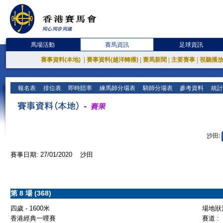
馬場活動
賽馬資訊
足球資訊
賽事資料(本地)
|
賽事資料(越洋轉播)
|
賽馬新聞
|
主要賽事
|
視聽播
報名表
排位表
即時賠率
練馬師分場表
騎師分場表
參考資料
統計
沙田:
賽事日期: 27/01/2020 沙田
第 8 場 (368)
四歲 - 1600米
場地狀況
香港經典一哩賽
賽道 :