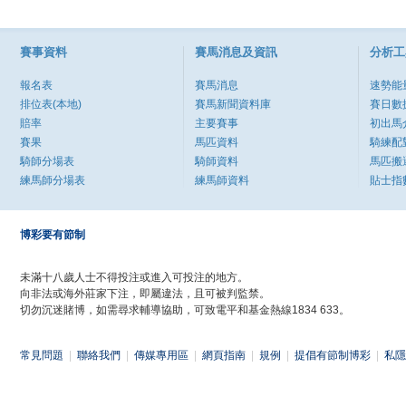
賽事資料
賽馬消息及資訊
分析工
報名表
賽馬消息
速勢能
排位表(本地)
賽馬新聞資料庫
賽日數
賠率
主要賽事
初出馬
賽果
馬匹資料
騎練配
騎師分場表
騎師資料
馬匹搬
練馬師分場表
練馬師資料
貼士指
博彩要有節制
未滿十八歲人士不得投注或進入可投注的地方。
向非法或海外莊家下注，即屬違法，且可被判監禁。
切勿沉迷賭博，如需尋求輔導協助，可致電平和基金熱線1834 633。
常見問題
|
聯絡我們
|
傳媒專用區
|
網頁指南
|
規例
|
提倡有節制博彩
|
私隱