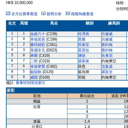
HK$ 10,000,000
時間 :
分段時間
全方位賽事重溫
餘勢分析
模擬鳥瞰重溫
名次
馬號
馬名
騎師
練馬師
1
1
金鎗六十
(C238)
何澤堯
呂健威
2
4
幸福笑容
(C199)
莫雅
呂健威
3
2
勝得精彩
(C061)
田泰安
蔡約翰
4
3
美麗非凡
(D023)
莫雷拉
蔡約翰
5
8
將耀
(C429)
潘頓
告東尼
6
7
二郎
(C019)
梁家俊
約翰摩亞
7
6
幸福掌聲
(C492)
薛恩
沈集成
8
5
駿龍駒
(D129)
蘇兆輝
羅富全
9
9
威闖
(D168)
郭能
約翰摩亞
備註:
賽事特別情況索引
派彩
彩池
勝出組合
派彩 (HK$
1
18
獨贏
1
11
位置
4
12
2
28
1,4
38
連贏
1,4
19
位置Q