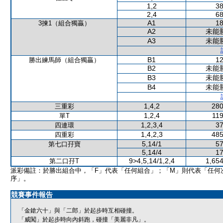
1,2
38
2,4
68
A1
18
3揀1（組合獨贏）
A2
未能
A3
未能
B1
12
勝出練馬師（組合獨贏）
B2
未能
B3
未能
B4
未能
1,4,2
280
三重彩
1,2,4
119
單T
1,2,3,4
37
四連環
1,4,2,3
485
四重彩
5,14/1
57
第七口孖寶
5,14/4
17
9>4,5,14/1,2,4
1,654
第二口孖T
派彩備註：於勝出組合中，「F」代表「任何組合」；「M」則代表「任何
序」。
競賽事件報告
「金鎗六十」與「二郎」於起步時互相碰撞。
「威闖」於起步時向內斜跑，碰撞「美麗非凡」。