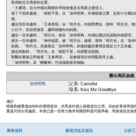
取得較近主馬群的位置。
「大雁塔」自大外檔出閘後於早段收慢及在馬群之後切入。
過了千四米處後，「精彩千里」在「加州明雋」外側收慢之際，起初十分難以
後。
趨近四百米處時，「王者再現」在「明月光」內側受擠迫，當時「明月光」推
心日子」則須受催策，繼而稍微向內斜跑。
趨近一百米處時，「明月光」移至「加州明雋」內側以嘗試在該駒內側望空。
接近一百米處時，「神州福星」被「明月光」碰撞，當時「明月光」在「加州
斜跑。「明月光」其後靠近「加州明雋」的後蹄處於窘境至接近七十五米處。
接近終點時，「明月光」在「精彩千里」內側緊迫競跑。
獸醫於賽後立即檢查「王者再現」，並無發現任何明顯異常之處。
「加州明雋」及「醉醒神」均須抽取樣本檢驗。
勝出馬匹血統
父系: Camelot
加州明雋
母系: Kiss Me Goodbye
備註
模擬鳥瞰重溫由特約供應商提供，供馬迷作個人娛樂資訊之用。但由於香港馬場
重溫片段出現偏差。本會已盡一切努力務求有關資料盡可能準確，馬會就此並無責
賽事資料
賽馬消息及資訊
分析工