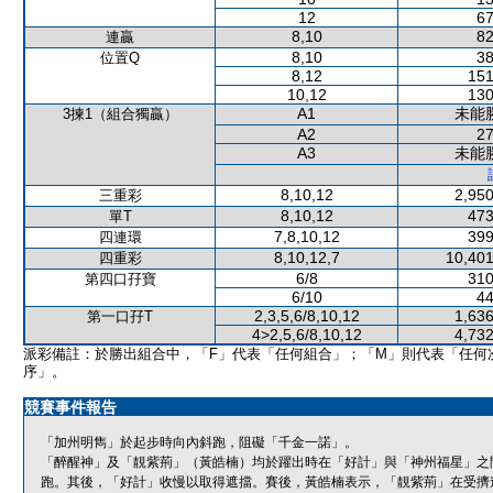
12
67
8,10
82
連贏
8,10
38
位置Q
8,12
151
10,12
130
A1
未能
3揀1（組合獨贏）
A2
27
A3
未能
8,10,12
2,950
三重彩
8,10,12
473
單T
7,8,10,12
399
四連環
8,10,12,7
10,401
四重彩
6/8
310
第四口孖寶
6/10
44
2,3,5,6/8,10,12
1,636
第一口孖T
4>2,5,6/8,10,12
4,732
派彩備註：於勝出組合中，「F」代表「任何組合」；「M」則代表「任何
序」。
競賽事件報告
「加州明雋」於起步時向內斜跑，阻礙「千金一諾」。
「醉醒神」及「靚紫荊」（黃皓楠）均於躍出時在「好計」與「神州福星」之
跑。其後，「好計」收慢以取得遮擋。賽後，黃皓楠表示，「靚紫荊」在受擠