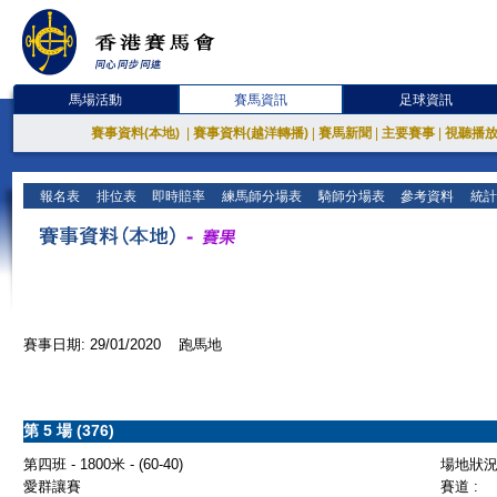
馬場活動
賽馬資訊
足球資訊
賽事資料(本地)
|
賽事資料(越洋轉播)
|
賽馬新聞
|
主要賽事
|
視聽播
報名表
排位表
即時賠率
練馬師分場表
騎師分場表
參考資料
統計
賽事日期: 29/01/2020 跑馬地
第 5 場 (376)
第四班 - 1800米 - (60-40)
場地狀況 
愛群讓賽
賽道 :