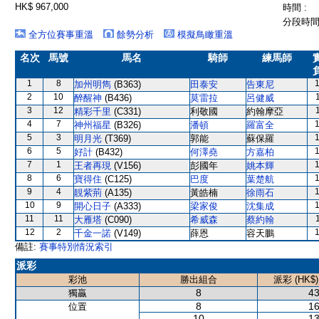
HK$ 967,000
時間 :
分段時間 
全方位賽事重溫
餘勢分析
模擬鳥瞰重溫
名次
馬號
馬名
騎師
練馬師
1
8
加州明雋
(B363)
田泰安
告東尼
2
10
醉醒神
(B436)
莫雷拉
呂健威
3
12
精彩千里
(C331)
利敬國
約翰摩亞
4
7
神州福星
(B326)
潘頓
羅富全
5
3
明月光
(T369)
郭能
蘇保羅
6
5
好計
(B432)
何澤堯
方嘉柏
7
1
王者再現
(V156)
彭國年
姚本輝
8
6
寶得住
(C125)
巴度
葉楚航
9
4
靚紫荊
(A135)
黃皓楠
徐雨石
10
9
開心日子
(A333)
梁家俊
沈集成
11
11
大雁塔
(C090)
希威森
蔡約翰
12
2
千金一諾
(V149)
薛恩
容天鵬
備註:
賽事特別情況索引
派彩
彩池
勝出組合
派彩 (HK$)
8
43
獨贏
8
16
位置
10
13