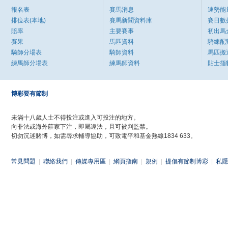
報名表
賽馬消息
速勢能
排位表(本地)
賽馬新聞資料庫
賽日數
賠率
主要賽事
初出馬
賽果
馬匹資料
騎練配
騎師分場表
騎師資料
馬匹搬
練馬師分場表
練馬師資料
貼士指
博彩要有節制
未滿十八歲人士不得投注或進入可投注的地方。
向非法或海外莊家下注，即屬違法，且可被判監禁。
切勿沉迷賭博，如需尋求輔導協助，可致電平和基金熱線1834 633。
常見問題
|
聯絡我們
|
傳媒專用區
|
網頁指南
|
規例
|
提倡有節制博彩
|
私隱