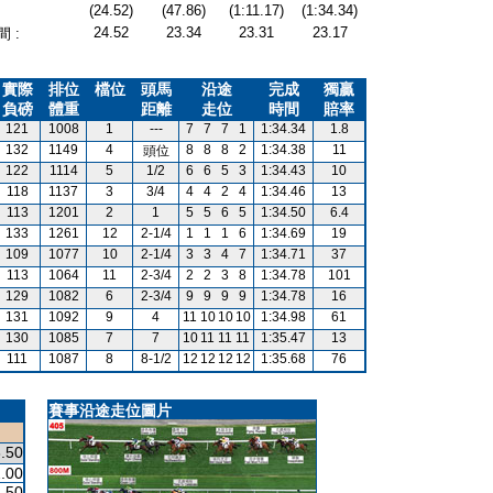
(24.52)
(47.86)
(1:11.17)
(1:34.34)
24.52
23.34
23.31
23.17
 :
實際
排位
檔位
頭馬
沿途
完成
獨贏
負磅
體重
距離
走位
時間
賠率
121
1008
1
---
7
7
7
1
1:34.34
1.8
132
1149
4
8
8
8
2
1:34.38
11
頭位
122
1114
5
1/2
6
6
5
3
1:34.43
10
118
1137
3
3/4
4
4
2
4
1:34.46
13
113
1201
2
1
5
5
6
5
1:34.50
6.4
133
1261
12
2-1/4
1
1
1
6
1:34.69
19
109
1077
10
2-1/4
3
3
4
7
1:34.71
37
113
1064
11
2-3/4
2
2
3
8
1:34.78
101
129
1082
6
2-3/4
9
9
9
9
1:34.78
16
131
1092
9
4
11
10
10
10
1:34.98
61
130
1085
7
7
10
11
11
11
1:35.47
13
111
1087
8
8-1/2
12
12
12
12
1:35.68
76
賽事沿途走位圖片
.50
.00
.50