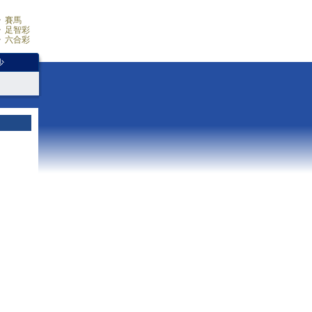
賽馬
足智彩
六合彩
少