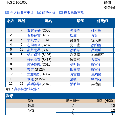
HK$ 2,100,000
時間 :
分段時間
全方位賽事重溫
餘勢分析
模擬鳥瞰重溫
名次
馬號
馬名
騎師
練馬師
1
7
友誼至好
(C050)
何澤堯
姚本輝
2
2
百步穿雲
(A165)
巴度
賀賢
3
6
非凡才子
(C095)
彭國年
容天鵬
4
9
志同道合
(B287)
史卓豐
蔡約翰
5
11
蟲草之星
(B070)
蔡明紹
呂健威
6
1
信心保證
(B105)
利敬國
約翰摩亞
7
8
綠色有運
(B413)
陳嘉熙
方嘉柏
8
10
繽紛遊戲
(C013)
楊明綸
羅富全
9
5
奔雷
(B328)
田泰安
羅富全
10
3
志趣相投
(A367)
莫雷拉
蔡約翰
11
4
翠龍
(B156)
潘頓
徐雨石
12
12
英明神駒
(V046)
潘明輝
苗禮德
備註:
賽事特別情況索引
派彩
彩池
勝出組合
派彩 (HK$)
7
18
獨贏
7
12
位置
2
21