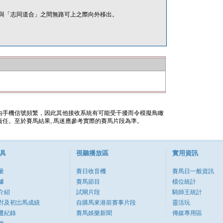
與「志同道合」之間無路可上之際向外移出。
內手機信號頻繁，因此其他接收系統有可能受干擾而令模擬鳥瞰
任。至於賽馬結果, 馬迷應參考實際的賽馬片段為準。
具
視聽播放區
實用資訊
量
賽日收音機
賽馬日一般資訊
據
賽馬節目
檔位統計
介紹
試閘片段
騎師王統計
對及初岀馬成績
自購馬來港前賽事片段
靈活玩
遷紀錄
賽馬娛樂新聞
傳媒專用區