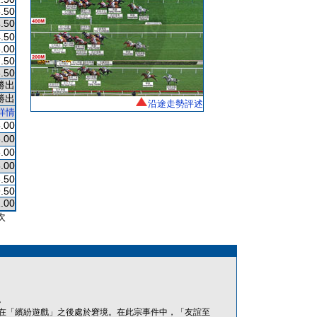
.50
.50
.50
.00
.50
.50
勝出
勝出
沿途走勢評述
詳情
.00
.00
.00
.00
.50
.50
.00
次
。
在「繽紛遊戲」之後處於窘境。在此宗事件中，「友誼至