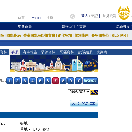
登入
/
登記
常見問題
首頁
English
馬會會員
慈善及社區貢獻
馬會知多
放區
|
國際賽馬
|
香港國際馬匹拍賣會
|
從化馬場
|
投注指南
|
賽馬知多些
|
RESTART
資料
賽果
賽事報告
騎練資料
馬匹資料
試閘結果
賽期表
沙田:
 :
好地
草地 - "C+3" 賽道