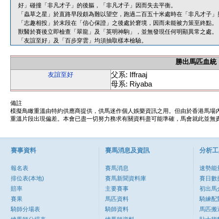
好」碰撞「非凡才子」的後軀，「非凡才子」因而失去平衡。
「蟲草之星」於直路早段頗為難以望空，跑過二百五十米處時在「非凡才子」
「志趣相投」於末段在「信心保證」之後處於窘境，因而未能被力策至終點。
獸醫於賽後立即檢查「翠龍」及「英明神駒」，並無發現任何明顯異常之處。
「友誼至好」及「百步穿雲」均須抽取樣本檢驗。
勝出馬匹血統
父系: Iffraaj
友誼至好
母系: Riyaba
備註
模擬鳥瞰重溫由特約供應商提供，供馬迷作個人娛樂資訊之用。但由於香港馬場
重溫片段出現偏差。本會已盡一切努力務求有關資料盡可能準確，馬會就此並無責
賽事資料
賽馬消息及資訊
分析工
報名表
賽馬消息
速勢能
排位表(本地)
賽馬新聞資料庫
賽日數
賠率
主要賽事
初出馬
賽果
馬匹資料
騎練配
騎師分場表
騎師資料
馬匹搬