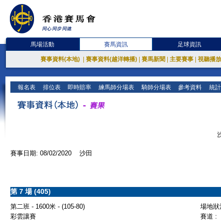
馬場活動
賽馬資訊
足球資訊
賽事資料(本地)
|
賽事資料(越洋轉播)
|
賽馬新聞
|
主要賽事
|
視聽播
報名表
排位表
即時賠率
練馬師分場表
騎師分場表
參考資料
統計
賽事日期: 08/02/2020 沙田
第 7 場 (405)
第二班 - 1600米 - (105-80)
場地狀況
彩雲讓賽
賽道 :