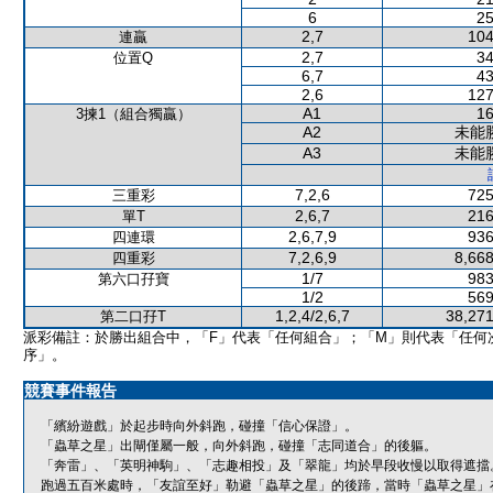
6
25
2,7
104
連贏
2,7
34
位置Q
6,7
43
2,6
127
A1
16
3揀1（組合獨贏）
A2
未能
A3
未能
7,2,6
725
三重彩
2,6,7
216
單T
2,6,7,9
936
四連環
7,2,6,9
8,668
四重彩
1/7
983
第六口孖寶
1/2
569
1,2,4/2,6,7
38,271
第二口孖T
派彩備註：於勝出組合中，「F」代表「任何組合」；「M」則代表「任何
序」。
競賽事件報告
「繽紛遊戲」於起步時向外斜跑，碰撞「信心保證」。
「蟲草之星」出閘僅屬一般，向外斜跑，碰撞「志同道合」的後軀。
「奔雷」、「英明神駒」、「志趣相投」及「翠龍」均於早段收慢以取得遮擋
跑過五百米處時，「友誼至好」勒避「蟲草之星」的後蹄，當時「蟲草之星」