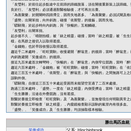
「友瑩利」於前往起步點途中左前蹄的蹄鐵脫落，須在閘後重新裝上該蹄鐵。
良於行。「友瑩利」必須通過獸醫檢驗後，才可再次出賽。
「為善聚樂」於開閘時四蹄滯立，因而失地甚多。「為善聚樂」必須試閘及格
「盛勢」出閘笨拙，向外斜跑，碰撞「依斯堅」的後軀，因而失地。
「驃騎飛」於起步時向內斜跑，與「快暢的」互相觸碰。
「友瑩利」出閘笨拙。
起步後不久，「晴朗拍檔」被「錶之精靈」碰撞，當時「錶之精靈」被「生生
檔」在馬群之後切入以取得遮擋。
「金錢炮」也於早段收慢以取得遮擋。
趨近千二米處時，「旺旺寶駒」收慢避開「醉翁意」的後蹄，當時「醉翁意」
內斜跑避開「笑傲成功」的後蹄。
接近九百米處首次轉彎時，「快暢的」在「醉翁意」內側窄位競跑，當時「醉
趨近六百米處時，「金錢炮」被「旺旺寶駒」碰撞，當時「旺旺寶駒」在「依
趨近三百五十米處時，「依斯堅」在「醉翁意」與「快暢的」之間無路可上之
該駒外側。
「驃騎飛」自接近三百五十米處起受困而未能望空至過了二百米處後。
跑過三百米處時，「盛勢」一度在「錶之精靈」內側受擠迫，當時「錶之精靈
「生生勝勝」沿途在外疊競跑，沒有遮擋。
獸醫於賽後立即檢查「旺旺寶駒」及「為善聚樂」，並無發現任何明顯異常之
獸醫於賽後立即檢查「錶之精靈」，內窺鏡檢查顯示該駒的氣管內有很多血。
「盛勢」、「笑傲成功」及「生生勝勝」均須抽取樣本檢驗。
勝出馬匹血統
父系: Hinchinbrook
笑傲成功