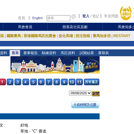
登入
/
登記
常見問題
首頁
English
馬會會員
慈善及社區貢獻
馬會知多
放區
|
國際賽馬
|
香港國際馬匹拍賣會
|
從化馬場
|
投注指南
|
賽馬知多些
|
RESTART
資料
賽果
賽事報告
騎練資料
馬匹資料
試閘結果
賽期表
 :
好地
草地 - "C" 賽道