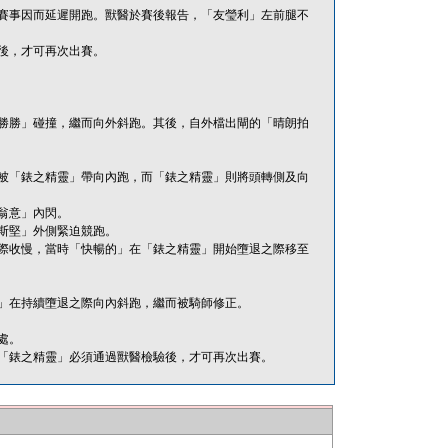
賽事因而延遲開跑。獸醫於賽後報告，「友瑩利」左前腿不
後，才可再次出賽。
勝勝」碰撞，繼而向外斜跑。其後，自外檔出閘的「晴朗拍
被「錶之精靈」帶向內跑，而「錶之精靈」則將頭轉側及向
翁意」內閃。
斯堅」外側緊迫競跑。
際收慢，當時「快暢的」在「錶之精靈」開始墮退之際移至
」在持續墮退之際向內斜跑，繼而被騎師修正。
處。
「錶之精靈」必須通過獸醫檢驗後，才可再次出賽。