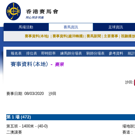
馬場活動
賽馬資訊
足球資訊
賽事資料(本地)
|
賽事資料(越洋轉播)
|
賽馬新聞
|
主要賽事
|
視聽播
報名表
排位表
即時賠率
練馬師分場表
騎師分場表
參考資料
統計
沙田:
賽事日期: 08/03/2020 沙田
第 1 場 (472)
第五班 - 1400米 - (40-0)
場地狀況
二澳讓賽
賽道 :