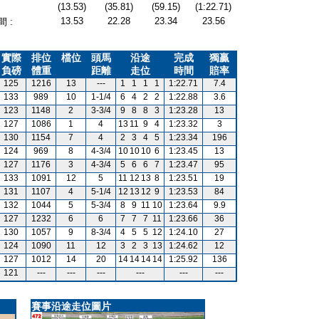
(13.53)
(35.81)
(59.15)
(1:22.71)
13.53
22.28
23.34
23.56
 :
實際
排位
檔位
頭馬
沿途
完成
獨贏
負磅
體重
距離
走位
時間
賠率
125
1216
13
---
1
1
1
1
1:22.71
7.4
133
989
10
1-1/4
6
4
2
2
1:22.88
3.6
123
1148
2
3-3/4
9
8
8
3
1:23.28
13
127
1086
1
4
13
11
9
4
1:23.32
3
130
1154
7
4
2
3
4
5
1:23.34
196
124
969
8
4-3/4
10
10
10
6
1:23.45
13
127
1176
3
4-3/4
5
6
6
7
1:23.47
95
133
1091
12
5
11
12
13
8
1:23.51
19
131
1107
4
5-1/4
12
13
12
9
1:23.53
84
132
1044
5
5-3/4
8
9
11
10
1:23.64
9.9
127
1232
6
6
7
7
7
11
1:23.66
36
130
1057
9
8-3/4
4
5
5
12
1:24.10
27
124
1090
11
12
3
2
3
13
1:24.62
12
127
1012
14
20
14
14
14
14
1:25.92
136
121
---
---
---
---
---
---
賽事沿途走位圖片