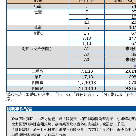
彩池
勝出組合
派彩 (HK$)
7
74
獨贏
7
25
位置
1
16
13
28
1,7
187
連贏
1,7
67
位置Q
7,13
147
1,13
67
A1
未能
3揀1（組合獨贏）
A2
35
A3
未能
7,1,13
2,814
三重彩
1,7,13
398
單T
1,7,10,13
273
四連環
7,1,13,10
9,915
四重彩
派彩備註：於勝出組合中，「F」代表「任何組合」；「M」則代表「任何
序」。
競賽事件報告
於宣佈出賽時，「錶之精靈」與「驃騎飛」均申報騎師為黎海榮。小組確定黎
改由見習騎師陳嘉熙策騎。黎海榮因此項宣佈出賽錯誤，被罰款二千元。
「洪荒駿駒」於三月七日被小組按照獸醫意見（右前腿不良於行）著令退出，
須通過獸醫檢驗後，才可再次出賽。