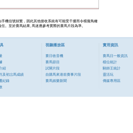
內手機信號頻繁，因此其他接收系統有可能受干擾而令模擬鳥瞰
任。至於賽馬結果, 馬迷應參考實際的賽馬片段為準。
具
視聽播放區
實用資訊
量
賽日收音機
賽馬日一般資訊
據
賽馬節目
檔位統計
介紹
試閘片段
騎師王統計
對及初岀馬成績
自購馬來港前賽事片段
靈活玩
遷紀錄
賽馬娛樂新聞
傳媒專用區
數