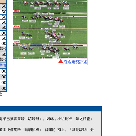
.50
.50
.50
.50
.50
.00
.50
.00
勝出
.50
勝出
沿途走勢評述
詳情
.00
.00
.00
.00
次
海榮已落實策騎「驃騎飛」。因此，小組批准「錶之精靈」
並由後備馬匹「晴朗拍檔」（郭能）補上。「洪荒駿駒」必