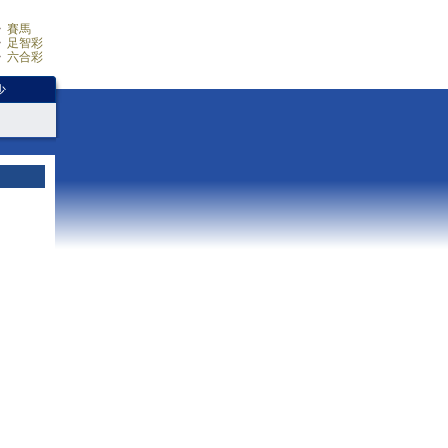
賽馬
足智彩
六合彩
少