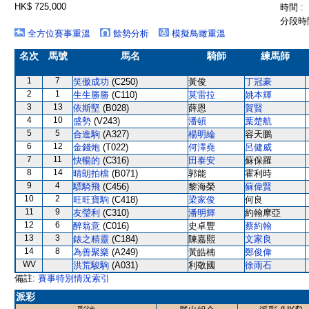
HK$ 725,000
時間 :
分段時間
全方位賽事重溫
餘勢分析
模擬鳥瞰重溫
名次
馬號
馬名
騎師
練馬師
1
7
笑傲成功
(C250)
黃俊
丁冠豪
2
1
生生勝勝
(C110)
莫雷拉
姚本輝
3
13
依斯堅
(B028)
薛恩
賀賢
4
10
盛勢
(V243)
潘頓
葉楚航
5
5
合進駒
(A327)
楊明綸
容天鵬
6
12
金錢炮
(T022)
何澤堯
呂健威
7
11
快暢的
(C316)
田泰安
蘇保羅
8
14
晴朗拍檔
(B071)
郭能
霍利時
9
4
驃騎飛
(C456)
黎海榮
蘇偉賢
10
2
旺旺寶駒
(C418)
梁家俊
何良
11
9
友瑩利
(C310)
潘明輝
約翰摩亞
12
6
醉翁意
(C016)
史卓豐
蔡約翰
13
3
錶之精靈
(C184)
陳嘉熙
文家良
14
8
為善聚樂
(A249)
黃皓楠
鄭俊偉
WV
洪荒駿駒
(A031)
利敬國
徐雨石
備註:
賽事特別情況索引
派彩