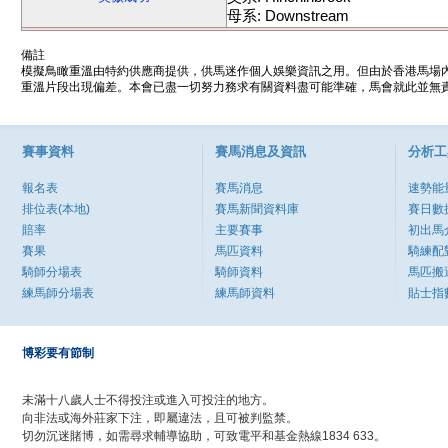
母系: Downstream
備註
模擬鳥瞰重溫由特約供應商提供，供馬迷作個人娛樂資訊之用。但由於香港馬場
重溫片段出現偏差。本會已盡一切努力務求有關資料盡可能準確，馬會就此並無責
賽事資料
賽馬消息及資訊
分析工
報名表
賽馬消息
速勢能
排位表(本地)
賽馬新聞資料庫
賽日數
賠率
主要賽事
初出馬
賽果
馬匹資料
騎練配
騎師分場表
騎師資料
馬匹搬
練馬師分場表
練馬師資料
貼士指
博彩要有節制
未滿十八歲人士不得投注或進入可投注的地方。
向非法或海外莊家下注，即屬違法，且可被判監禁。
切勿沉迷賭博，如需尋求輔導協助，可致電平和基金熱線1834 633。