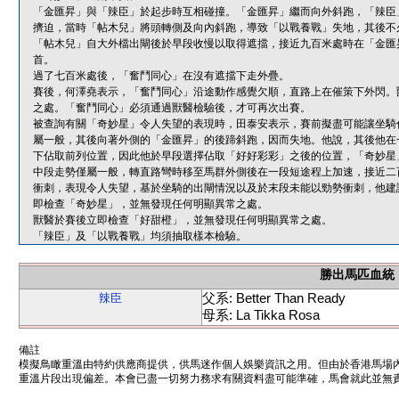
「金匯昇」與「辣臣」於起步時互相碰撞。「金匯昇」繼而向外斜跑，「辣臣
擠迫，當時「帖木兒」將頭轉側及向內斜跑，導致「以戰養戰」失地，其後不
「帖木兒」自大外檔出閘後於早段收慢以取得遮擋，接近九百米處時在「金匯
首。
過了七百米處後，「奮鬥同心」在沒有遮擋下走外疊。
賽後，何澤堯表示，「奮鬥同心」沿途動作感覺欠順，直路上在催策下外閃。
之處。「奮鬥同心」必須通過獸醫檢驗後，才可再次出賽。
被查詢有關「奇妙星」令人失望的表現時，田泰安表示，賽前擬盡可能讓坐騎
屬一般，其後向著外側的「金匯昇」的後蹄斜跑，因而失地。他說，其後他在
下佔取前列位置，因此他於早段選擇佔取「好好彩彩」之後的位置，「奇妙星
中段走勢僅屬一般，轉直路彎時移至馬群外側後在一段短途程上加速，接近二
衝刺，表現令人失望，基於坐騎的出閘情況以及於末段未能以勁勢衝刺，他建
即檢查「奇妙星」，並無發現任何明顯異常之處。
獸醫於賽後立即檢查「好甜橙」，並無發現任何明顯異常之處。
「辣臣」及「以戰養戰」均須抽取樣本檢驗。
勝出馬匹血統
父系: Better Than Ready
辣臣
母系: La Tikka Rosa
備註
模擬鳥瞰重溫由特約供應商提供，供馬迷作個人娛樂資訊之用。但由於香港馬場
重溫片段出現偏差。本會已盡一切努力務求有關資料盡可能準確，馬會就此並無責