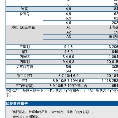
6
38
4,9
184
連贏
4,9
62
位置Q
6,9
81
4,6
202
A1
未能
3揀1（組合獨贏）
A2
19
A3
未能
9,4,6
3,206
三重彩
4,6,9
649
單T
3,4,6,9
1,094
四連環
9,4,6,3
20,615
四重彩
5/9
305
第五口孖寶
5/4
93
5,7,10/4,6,9
20,184
第二口孖T
8,9,10/5,7,10/4,6,9
1,118,25
三T
8,9,10/5,7,10/任何組合
654
三T(安慰獎)
派彩備註：於勝出組合中，「F」代表「任何組合」；「M」則代表「任何
序」。
競賽事件報告
「奮鬥同心」於躍出時昂首，向外斜跑，挨擦「好好彩彩」。
「奇妙星」出閘笨拙。