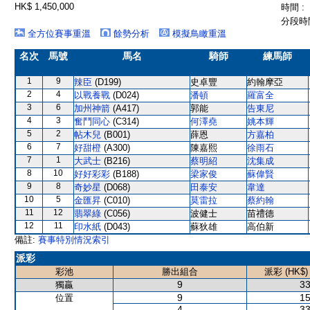
HK$ 1,450,000
時間 :
分段時間
全方位賽事重溫
餘勢分析
模擬鳥瞰重溫
名次
馬號
馬名
騎師
練馬師
1
9
辣臣
(D199)
史卓豐
約翰摩亞
2
4
以戰養戰
(D024)
潘頓
羅富全
3
6
加州神箭
(A417)
郭能
告東尼
4
3
奮鬥同心
(C314)
何澤堯
姚本輝
5
2
帖木兒
(B001)
薛恩
方嘉柏
6
7
好甜橙
(A300)
陳嘉熙
徐雨石
7
1
大武士
(B216)
蔡明紹
沈集成
8
10
好好彩彩
(B188)
梁家俊
蘇偉賢
9
8
奇妙星
(D068)
田泰安
韋達
10
5
金匯昇
(C010)
莫雷拉
蔡約翰
11
12
翡翠綠
(C056)
波健士
苗禮德
12
11
印水紙
(D043)
蘇狄雄
高伯新
備註:
賽事特別情況索引
派彩
彩池
勝出組合
派彩 (HK$)
9
33
獨贏
9
15
位置
4
33