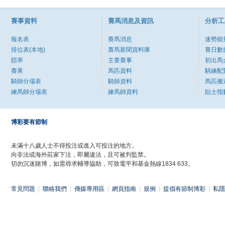
賽事資料
賽馬消息及資訊
分析工
報名表
賽馬消息
速勢能
排位表(本地)
賽馬新聞資料庫
賽日數
賠率
主要賽事
初出馬
賽果
馬匹資料
騎練配
騎師分場表
騎師資料
馬匹搬
練馬師分場表
練馬師資料
貼士指
博彩要有節制
未滿十八歲人士不得投注或進入可投注的地方。
向非法或海外莊家下注，即屬違法，且可被判監禁。
切勿沉迷賭博，如需尋求輔導協助，可致電平和基金熱線1834 633。
常見問題
|
聯絡我們
|
傳媒專用區
|
網頁指南
|
規例
|
提倡有節制博彩
|
私隱