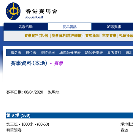
馬場活動
賽馬資訊
足球資訊
賽事資料(本地)
|
賽事資料(越洋轉播)
|
賽馬新聞
|
主要賽事
|
視聽播
報名表
排位表
即時賠率
練馬師分場表
騎師分場表
參考資料
統計
賽事日期: 08/04/2020 跑馬地
第 6 場 (560)
第三班 - 1000米 - (80-60)
場地狀況
興華讓賽
賽道 :