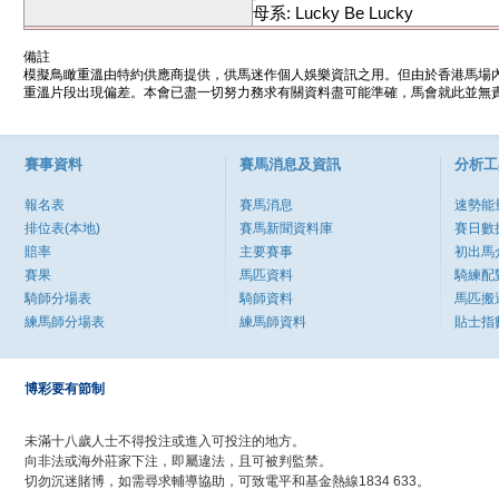
母系: Lucky Be Lucky
備註
模擬鳥瞰重溫由特約供應商提供，供馬迷作個人娛樂資訊之用。但由於香港馬場
重溫片段出現偏差。本會已盡一切努力務求有關資料盡可能準確，馬會就此並無責
賽事資料
賽馬消息及資訊
分析工
報名表
賽馬消息
速勢能
排位表(本地)
賽馬新聞資料庫
賽日數
賠率
主要賽事
初出馬
賽果
馬匹資料
騎練配
騎師分場表
騎師資料
馬匹搬
練馬師分場表
練馬師資料
貼士指
博彩要有節制
未滿十八歲人士不得投注或進入可投注的地方。
向非法或海外莊家下注，即屬違法，且可被判監禁。
切勿沉迷賭博，如需尋求輔導協助，可致電平和基金熱線1834 633。