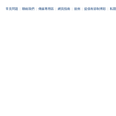
常見問題
|
聯絡我們
|
傳媒專用區
|
網頁指南
|
規例
|
提倡有節制博彩
|
私隱