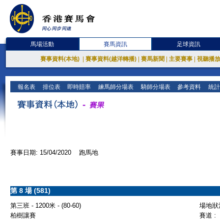
馬場活動
賽馬資訊
足球資訊
賽事資料(本地)
|
賽事資料(越洋轉播)
|
賽馬新聞
|
主要賽事
|
視聽播
報名表
排位表
即時賠率
練馬師分場表
騎師分場表
參考資料
統計
賽事日期: 15/04/2020 跑馬地
第 8 場 (581)
第三班 - 1200米 - (80-60)
場地狀況
柏樹讓賽
賽道 :