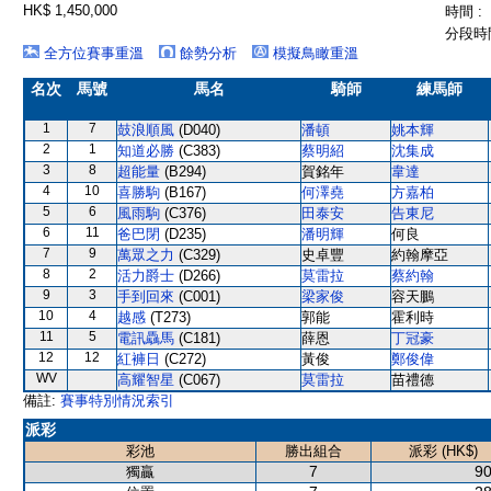
HK$ 1,450,000
時間 :
分段時間
全方位賽事重溫
餘勢分析
模擬鳥瞰重溫
名次
馬號
馬名
騎師
練馬師
1
7
鼓浪順風
(D040)
潘頓
姚本輝
2
1
知道必勝
(C383)
蔡明紹
沈集成
3
8
超能量
(B294)
賀銘年
韋達
4
10
喜勝駒
(B167)
何澤堯
方嘉柏
5
6
風雨駒
(C376)
田泰安
告東尼
6
11
爸巴閉
(D235)
潘明輝
何良
7
9
萬眾之力
(C329)
史卓豐
約翰摩亞
8
2
活力爵士
(D266)
莫雷拉
蔡約翰
9
3
手到回來
(C001)
梁家俊
容天鵬
10
4
越感
(T273)
郭能
霍利時
11
5
電訊驫馬
(C181)
薛恩
丁冠豪
12
12
紅褲日
(C272)
黃俊
鄭俊偉
WV
高耀智星
(C067)
莫雷拉
苗禮德
備註:
賽事特別情況索引
派彩
彩池
勝出組合
派彩 (HK$)
7
90
獨贏