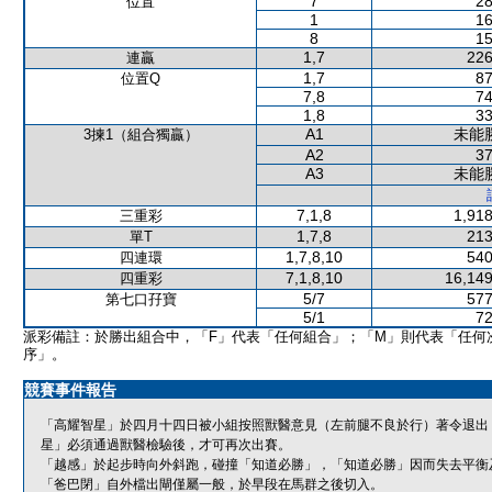
7
28
位置
1
16
8
15
1,7
226
連贏
1,7
87
位置Q
7,8
74
1,8
33
A1
未能
3揀1（組合獨贏）
A2
37
A3
未能
7,1,8
1,918
三重彩
1,7,8
213
單T
1,7,8,10
540
四連環
7,1,8,10
16,149
四重彩
5/7
577
第七口孖寶
5/1
72
派彩備註：於勝出組合中，「F」代表「任何組合」；「M」則代表「任何
序」。
競賽事件報告
「高耀智星」於四月十四日被小組按照獸醫意見（左前腿不良於行）著令退出
星」必須通過獸醫檢驗後，才可再次出賽。
「越感」於起步時向外斜跑，碰撞「知道必勝」，「知道必勝」因而失去平衡
「爸巴閉」自外檔出閘僅屬一般，於早段在馬群之後切入。