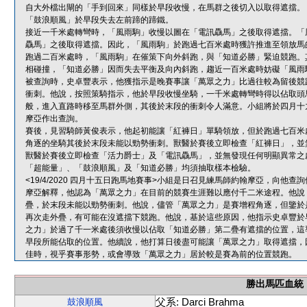
自大外檔出閘的「手到回來」同樣於早段收慢，在馬群之後切入以取得遮擋。
「鼓浪順風」於早段失去左前蹄的蹄鐵。
接近一千米處轉彎時，「風雨駒」收慢以圖在「電訊驫馬」之後取得遮擋。「
驫馬」之後取得遮擋。因此，「風雨駒」於跑過七百米處時獲許推進至領放馬
跑過二百米處時，「風雨駒」在催策下向外斜跑，與「知道必勝」緊迫競跑。
相碰撞，「知道必勝」因而失去平衡及向內斜跑，趨近一百米處時妨礙「風雨
被查詢時，史卓豐表示，他獲指示是晚賽事讓「萬眾之力」比過往較為留後競
衝刺。他說，按照策騎指示，他於早段收慢坐騎，一千米處轉彎時得以佔取頭
般，進入直路時移至馬群外側，其後於末段的衝刺令人滿意。小組將於四月十
摩亞作出查詢。
賽後，見習騎師黃俊表示，他起初能讓「紅褲日」單騎領放，但於跑過七百米
角逐的坐騎其後於末段未能以勁勢衝刺。獸醫於賽後立即檢查「紅褲日」，並
獸醫於賽後立即檢查「活力爵士」及「電訊驫馬」，並無發現任何明顯異常之
「超能量」、「鼓浪順風」及「知道必勝」均須抽取樣本檢驗。
<19/4/2020 四月十五日跑馬地賽事>小組是日召見練馬師約翰摩亞，向
摩亞解釋，他認為「萬眾之力」在目前的競賽生涯難以應付千二米途程。他說
疊，於末段未能以勁勢衝刺。他說，儘管「萬眾之力」是賽增程角逐，但鑒於
再次走外疊，有可能在沒遮擋下競跑。他說，基於這些原因，他指示史卓豐於
之力」於過了千一米處後須收慢以佔取「知道必勝」第二疊有遮擋的位置，這
早段所能佔取的位置。他續說，他打算日後盡可能讓「萬眾之力」取得遮擋，
佳時，視乎賽事形勢，或會導致「萬眾之力」居於較是賽為前的位置競跑。
勝出馬匹血統
父系: Darci Brahma
鼓浪順風