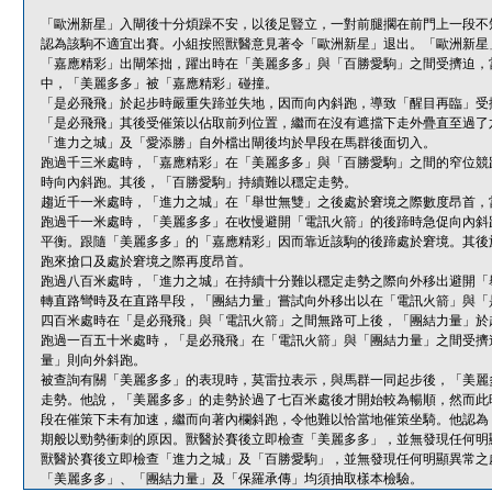
「歐洲新星」入閘後十分煩躁不安，以後足豎立，一對前腿擱在前門上一段不
認為該駒不適宜出賽。小組按照獸醫意見著令「歐洲新星」退出。「歐洲新星
「嘉應精彩」出閘笨拙，躍出時在「美麗多多」與「百勝愛駒」之間受擠迫，
中，「美麗多多」被「嘉應精彩」碰撞。
「是必飛飛」於起步時嚴重失蹄並失地，因而向內斜跑，導致「醒目再臨」受
「是必飛飛」其後受催策以佔取前列位置，繼而在沒有遮擋下走外疊直至過了
「進力之城」及「愛添勝」自外檔出閘後均於早段在馬群後面切入。
跑過千三米處時，「嘉應精彩」在「美麗多多」與「百勝愛駒」之間的窄位競
時向內斜跑。其後，「百勝愛駒」持續難以穩定走勢。
趨近千一米處時，「進力之城」在「舉世無雙」之後處於窘境之際數度昂首，
跑過千一米處時，「美麗多多」在收慢避開「電訊火箭」的後蹄時急促向內斜
平衡。跟隨「美麗多多」的「嘉應精彩」因而靠近該駒的後蹄處於窘境。其後
跑來搶口及處於窘境之際再度昂首。
跑過八百米處時，「進力之城」在持續十分難以穩定走勢之際向外移出避開「
轉直路彎時及在直路早段，「團結力量」嘗試向外移出以在「電訊火箭」與「
四百米處時在「是必飛飛」與「電訊火箭」之間無路可上後，「團結力量」於
跑過一百五十米處時，「是必飛飛」在「電訊火箭」與「團結力量」之間受擠
量」則向外斜跑。
被查詢有關「美麗多多」的表現時，莫雷拉表示，與馬群一同起步後，「美麗
走勢。他說，「美麗多多」的走勢於過了七百米處後才開始較為暢順，然而此
段在催策下未有加速，繼而向著內欄斜跑，令他難以恰當地催策坐騎。他認為
期般以勁勢衝刺的原因。獸醫於賽後立即檢查「美麗多多」，並無發現任何明
獸醫於賽後立即檢查「進力之城」及「百勝愛駒」，並無發現任何明顯異常之
「美麗多多」、「團結力量」及「保羅承傳」均須抽取樣本檢驗。