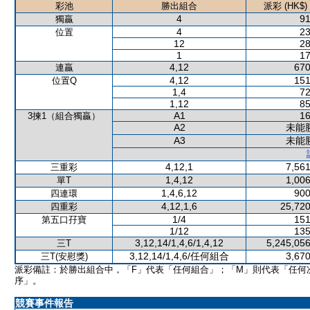
彩池
勝出組合
派彩 (HK$)
4
91
獨贏
4
23
位置
12
28
1
17
4,12
670
連贏
4,12
151
位置Q
1,4
72
1,12
85
A1
16
3揀1（組合獨贏）
A2
未能
A3
未能
4,12,1
7,561
三重彩
1,4,12
1,006
單T
1,4,6,12
900
四連環
4,12,1,6
25,720
四重彩
1/4
151
第五口孖寶
1/12
135
3,12,14/1,4,6/1,4,12
5,245,056
三T
3,12,14/1,4,6/任何組合
3,670
三T(安慰獎)
派彩備註：於勝出組合中，「F」代表「任何組合」；「M」則代表「任何
序」。
競賽事件報告