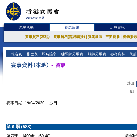
馬場活動
賽馬資訊
足球資訊
賽事資料(本地)
|
賽事資料(越洋轉播)
|
賽馬新聞
|
主要賽事
|
視聽播
報名表
排位表
即時賠率
練馬師分場表
騎師分場表
參考資料
統計
沙田:
S1:
賽事日期: 19/04/2020 沙田
第 6 場 (588)
第四班 - 1400米 - (60-40)
場地狀況