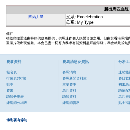
勝出馬匹血統
父系: Excelebration
團結力量
母系: My Type
備註
模擬鳥瞰重溫由特約供應商提供，供馬迷作個人娛樂資訊之用。但由於香港馬場
重溫片段出現偏差。本會已盡一切努力務求有關資料盡可能準確，馬會就此並無責
賽事資料
賽馬消息及資訊
分析工
報名表
賽馬消息
速勢能
排位表(本地)
賽馬新聞資料庫
賽日數
賠率
主要賽事
初出馬
賽果
馬匹資料
騎練配
騎師分場表
騎師資料
馬匹搬
練馬師分場表
練馬師資料
貼士指
博彩要有節制