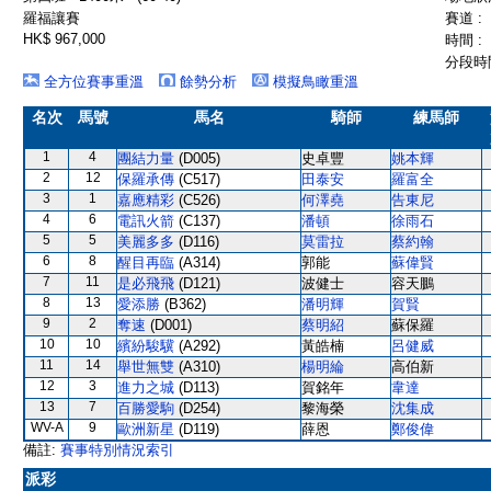
羅福讓賽
賽道 :
HK$ 967,000
時間 :
分段時間
全方位賽事重溫
餘勢分析
模擬鳥瞰重溫
名次
馬號
馬名
騎師
練馬師
1
4
團結力量
(D005)
史卓豐
姚本輝
2
12
保羅承傳
(C517)
田泰安
羅富全
3
1
嘉應精彩
(C526)
何澤堯
告東尼
4
6
電訊火箭
(C137)
潘頓
徐雨石
5
5
美麗多多
(D116)
莫雷拉
蔡約翰
6
8
醒目再臨
(A314)
郭能
蘇偉賢
7
11
是必飛飛
(D121)
波健士
容天鵬
8
13
愛添勝
(B362)
潘明輝
賀賢
9
2
奪速
(D001)
蔡明紹
蘇保羅
10
10
繽紛駿驥
(A292)
黃皓楠
呂健威
11
14
舉世無雙
(A310)
楊明綸
高伯新
12
3
進力之城
(D113)
賀銘年
韋達
13
7
百勝愛駒
(D254)
黎海榮
沈集成
WV-A
9
歐洲新星
(D119)
薛恩
鄭俊偉
備註:
賽事特別情況索引
派彩