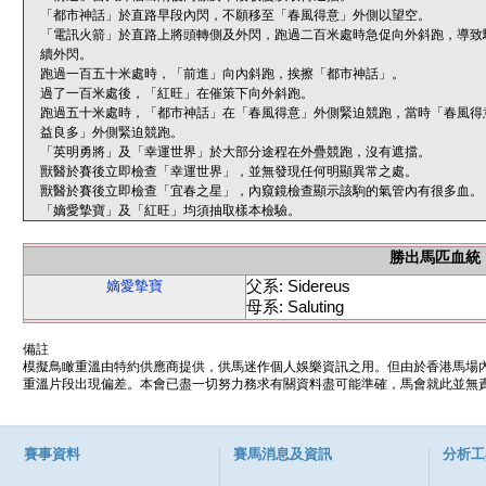
「都市神話」於直路早段內閃，不願移至「春風得意」外側以望空。
「電訊火箭」於直路上將頭轉側及外閃，跑過二百米處時急促向外斜跑，導致
續外閃。
跑過一百五十米處時，「前進」向內斜跑，挨擦「都市神話」。
過了一百米處後，「紅旺」在催策下向外斜跑。
跑過五十米處時，「都市神話」在「春風得意」外側緊迫競跑，當時「春風得
益良多」外側緊迫競跑。
「英明勇將」及「幸運世界」於大部分途程在外疊競跑，沒有遮擋。
獸醫於賽後立即檢查「幸運世界」，並無發現任何明顯異常之處。
獸醫於賽後立即檢查「宜春之星」，內窺鏡檢查顯示該駒的氣管內有很多血。
「嫡愛摯寶」及「紅旺」均須抽取樣本檢驗。
勝出馬匹血統
父系: Sidereus
嫡愛摯寶
母系: Saluting
備註
模擬鳥瞰重溫由特約供應商提供，供馬迷作個人娛樂資訊之用。但由於香港馬場
重溫片段出現偏差。本會已盡一切努力務求有關資料盡可能準確，馬會就此並無責
賽事資料
賽馬消息及資訊
分析工