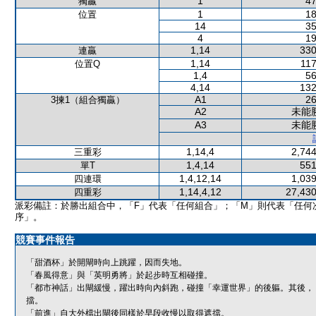
1
47
獨贏
1
18
位置
14
35
4
19
1,14
330
連贏
1,14
117
位置Q
1,4
56
4,14
132
A1
26
3揀1（組合獨贏）
A2
未能
A3
未能
1,14,4
2,744
三重彩
1,4,14
551
單T
1,4,12,14
1,039
四連環
1,14,4,12
27,430
四重彩
派彩備註：於勝出組合中，「F」代表「任何組合」；「M」則代表「任何
序」。
競賽事件報告
「甜酒杯」於開閘時向上跳躍，因而失地。
「春風得意」與「英明勇將」於起步時互相碰撞。
「都市神話」出閘緩慢，躍出時向內斜跑，碰撞「幸運世界」的後軀。其後，
擋。
「前進」自大外檔出閘後同樣於早段收慢以取得遮擋。