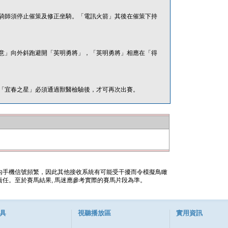
騎師須停止催策及修正坐騎。「電訊火箭」其後在催策下持
意」向外斜跑避開「英明勇將」，「英明勇將」相應在「得
「宜春之星」必須通過獸醫檢驗後，才可再次出賽。
內手機信號頻繁，因此其他接收系統有可能受干擾而令模擬鳥瞰
任。至於賽馬結果, 馬迷應參考實際的賽馬片段為準。
具
視聽播放區
實用資訊