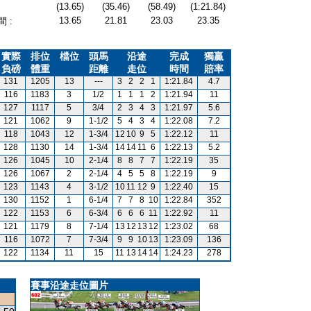
(13.65)
(35.46)
(58.49)
(1:21.84)
13.65
21.81
23.03
23.35
 :
實際
排位
檔位
頭馬
沿途
完成
獨贏
負磅
體重
距離
走位
時間
賠率
131
1205
13
---
3
2
2
1
1:21.84
4.7
116
1183
3
1/2
1
1
1
2
1:21.94
11
127
1117
5
3/4
2
3
4
3
1:21.97
5.6
121
1062
9
1-1/2
5
4
3
4
1:22.08
7.2
118
1043
12
1-3/4
12
10
9
5
1:22.12
11
128
1130
14
1-3/4
14
14
11
6
1:22.13
5.2
126
1045
10
2-1/4
8
8
7
7
1:22.19
35
126
1067
2
2-1/4
4
5
5
8
1:22.19
9
123
1143
4
3-1/2
10
11
12
9
1:22.40
15
130
1152
1
6-1/4
7
7
8
10
1:22.84
352
122
1153
6
6-3/4
6
6
6
11
1:22.92
11
121
1179
8
7-1/4
13
12
13
12
1:23.02
68
116
1072
7
7-3/4
9
9
10
13
1:23.09
136
122
1134
11
15
11
13
14
14
1:24.23
278
賽事沿途走位圖片