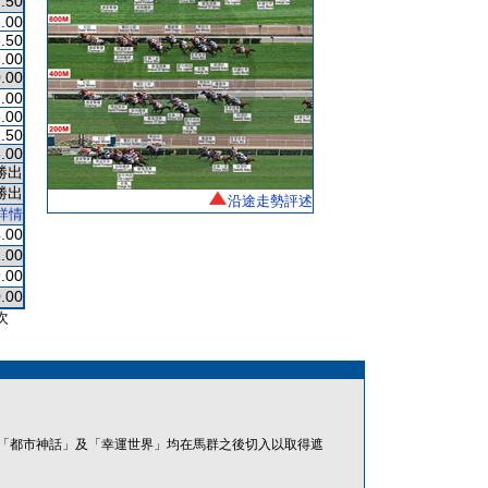
.50
.00
.50
.00
.00
.00
.00
.50
.00
勝出
勝出
沿途走勢評述
詳情
.00
.00
.00
.00
次
「都市神話」及「幸運世界」均在馬群之後切入以取得遮