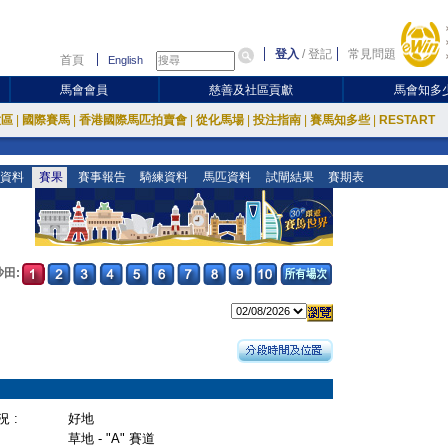
登入
/
登記
常見問題
首頁
English
馬會會員
慈善及社區貢獻
馬會知多
放區
|
國際賽馬
|
香港國際馬匹拍賣會
|
從化馬場
|
投注指南
|
賽馬知多些
|
RESTART
資料
賽果
賽事報告
騎練資料
馬匹資料
試閘結果
賽期表
沙田:
 :
好地
草地 - "A" 賽道