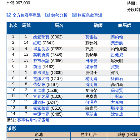
HK$ 967,000
時間 :
分段時間
全方位賽事重溫
餘勢分析
模擬鳥瞰重溫
名次
馬號
馬名
騎師
練馬師
1
1
嫡愛摯寶
(C062)
莫雷拉
蔡約翰
2
14
紅旺
(C341)
蘇狄雄
葉楚航
3
4
得益良多
(C353)
薛恩
約翰摩亞
4
12
英明勇將
(T348)
賀銘年
呂健威
5
13
都市神話
(A086)
田泰安
容天鵬
6
3
前進
(D162)
梁家俊
賀賢
7
5
春風得意
(C309)
波健士
何良
8
6
電訊火箭
(C137)
楊明綸
徐雨石
9
8
帶榮來
(B197)
潘明輝
高伯新
10
2
喜進龍
(C539)
黎海榮
蘇偉賢
11
10
宜春之星
(C026)
史卓豐
丁冠豪
12
11
甜酒杯
(D247)
何澤堯
方嘉柏
13
9
家家勝意
(C510)
陳嘉熙
鄭俊偉
14
7
幸運世界
(C485)
巫顯東
沈集成
備註:
賽事特別情況索引
派彩
彩池
勝出組合
派彩 (HK$)