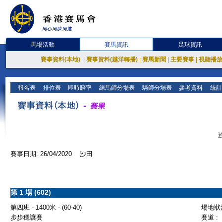
馬場活動
賽馬資訊
足球資訊
賽事資料(本地)
|
賽事資料(越洋轉播)
|
賽馬新聞
|
主要賽事
|
視聽播
報名表
排位表
即時賠率
練馬師分場表
騎師分場表
參考資料
統計
賽事日期: 26/04/2020 沙田
第 1 場 (602)
第四班 - 1400米 - (60-40)
場地狀況
步步穩讓賽
賽道 :