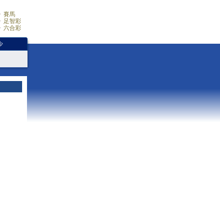
賽馬
足智彩
六合彩
少