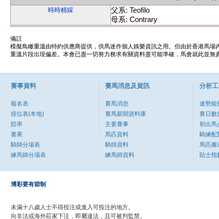
父系: Teofilo
時時精綵
母系: Contrary
備註
模擬鳥瞰重溫由特約供應商提供，供馬迷作個人娛樂資訊之用。但由於香港馬場
重溫片段出現偏差。本會已盡一切努力務求有關資料盡可能準確，馬會就此並無責
賽事資料
賽馬消息及資訊
分析工
報名表
賽馬消息
速勢能
排位表(本地)
賽馬新聞資料庫
賽日數
賠率
主要賽事
初出馬
賽果
馬匹資料
騎練配
騎師分場表
騎師資料
馬匹搬
練馬師分場表
練馬師資料
貼士指
博彩要有節制
未滿十八歲人士不得投注或進入可投注的地方。
向非法或海外莊家下注，即屬違法，且可被判監禁。