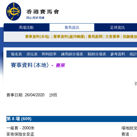
馬場活動
賽馬資訊
足球資訊
賽事資料(本地)
|
賽事資料(越洋轉播)
|
賽馬新聞
|
主要賽事
|
視聽播
報名表
排位表
即時賠率
練馬師分場表
騎師分場表
參考資料
統計
賽事日期: 26/04/2020 沙田
第 8 場 (609)
一級賽 - 2000米
場地狀況 
富衛保險女皇盃
賽道 :