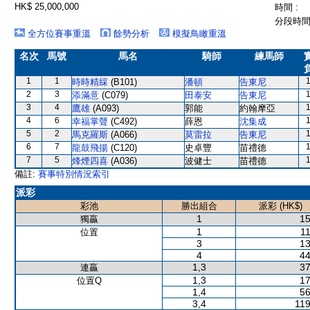
HK$ 25,000,000
時間 :
分段時間 
全方位賽事重溫
餘勢分析
模擬鳥瞰重溫
名次
馬號
馬名
騎師
練馬師
1
1
時時精綵
(B101)
潘頓
告東尼
2
3
添滿意
(C079)
田泰安
告東尼
3
4
鷹雄
(A093)
郭能
約翰摩亞
4
6
幸福掌聲
(C492)
薛恩
沈集成
5
2
馬克羅斯
(A066)
莫雷拉
告東尼
6
7
龍鼓飛揚
(C120)
史卓豐
苗禮德
7
5
烽煙四喜
(A036)
波健士
苗禮德
備註:
賽事特別情況索引
派彩
彩池
勝出組合
派彩 (HK$)
1
15
獨贏
1
11
位置
3
13
4
44
1,3
37
連贏
1,3
17
位置Q
1,4
56
3,4
119