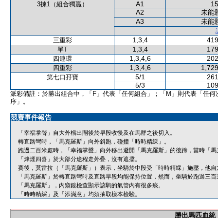
A1
15
3揀1（組合獨贏）
A2
未能
A3
未能
1,3,4
419
三重彩
1,3,4
179
單T
1,3,4,6
202
四連環
1,3,4,6
1,729
四重彩
5/1
261
第七口孖寶
5/3
109
派彩備註：於勝出組合中，「F」代表「任何組合」；「M」則代表「任何
序」。
競賽事件報告
「幸福掌聲」自大外檔出閘後於早段收慢及在馬群之後切入。
轉直路彎時，「馬克羅斯」向外斜跑，碰撞「時時精綵」。
跑過二百米處時，「幸福掌聲」向外移出避開「馬克羅斯」的後蹄，當時「馬
「烽煙四喜」於大部分途程走外疊，沒有遮擋。
賽後，莫雷拉（「馬克羅斯」）表示，坐騎於中段受「時時精綵」施壓，他自
「馬克羅斯」於轉直路彎時及直路早段均能保持位置，然而，坐騎於跑過三百
「馬克羅斯」，內窺鏡檢查顯示該駒的氣管內有很多痰。
「時時精綵」及「添滿意」均須抽取樣本檢驗。
勝出馬匹血統