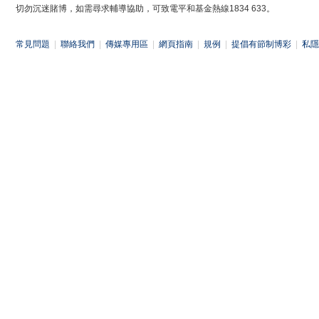
切勿沉迷賭博，如需尋求輔導協助，可致電平和基金熱線1834 633。
常見問題
|
聯絡我們
|
傳媒專用區
|
網頁指南
|
規例
|
提倡有節制博彩
|
私隱